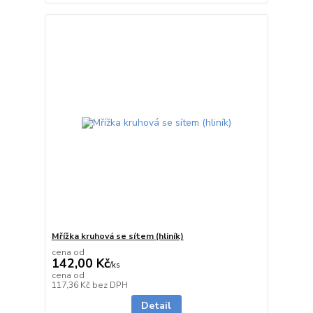
Mřížka kruhová se sítem (hliník)
cena od
142,00 Kč
/
ks
cena od
Skladem
117,36 Kč
bez DPH
Detail