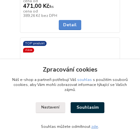
cena od
471,00 Kč
/
ks
cena od
Skladem
389,26 Kč
bez DPH
Detail
TOP produkt
Akce
Zpracování cookies
Náš e-shop a partneři potřebují Váš
souhlas
s použitím souborů
cookies, aby Vám mohli zobrazovat informace týkající se Vašich
zájmů.
Souhlasím
Nastavení
- 17 %
Souhlas můžete odmítnout
zde
.
Výustka plastová 90/125 do SDK