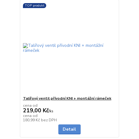
TOP produkt
Talířový ventil přívodní KNI + montážní rámeček
cena od
219,00 Kč
/
ks
cena od
Skladem
180,99 Kč
bez DPH
Detail