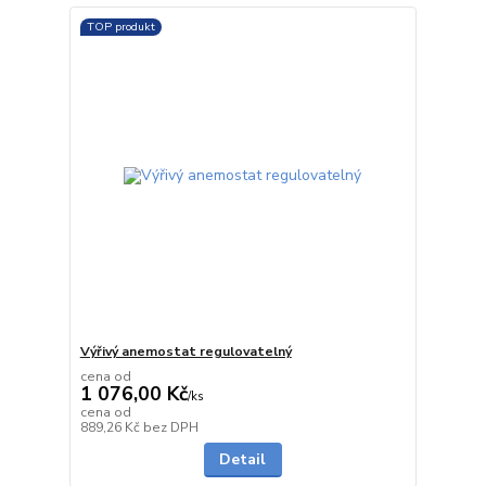
TOP produkt
Výřivý anemostat regulovatelný
cena od
1 076,00 Kč
/
ks
cena od
5 - 7 dnů
889,26 Kč
bez DPH
Detail