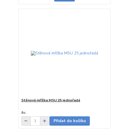
Stěnová mřížka MSU 25 jednořadá
7-20 dnů od
objednávky
/
ks
Přidat do košíku