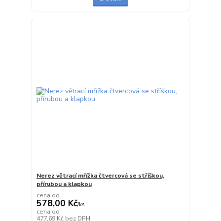
Nerez větrací mřížka čtvercová se stříškou,
přírubou a klapkou
cena od
578,00 Kč
/
ks
cena od
skladem
477,69 Kč
bez DPH