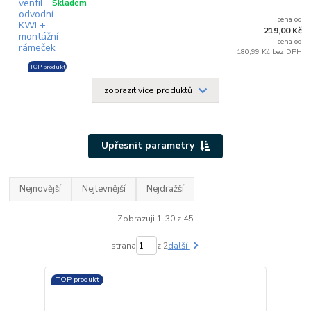
Skladem
cena od
219,00 Kč
cena od
180,99 Kč bez DPH
TOP produkt
zobrazit více produktů
Upřesnit parametry
Nejnovější
Nejlevnější
Nejdražší
Zobrazuji 1-30 z 45
strana
z 2
další
TOP produkt