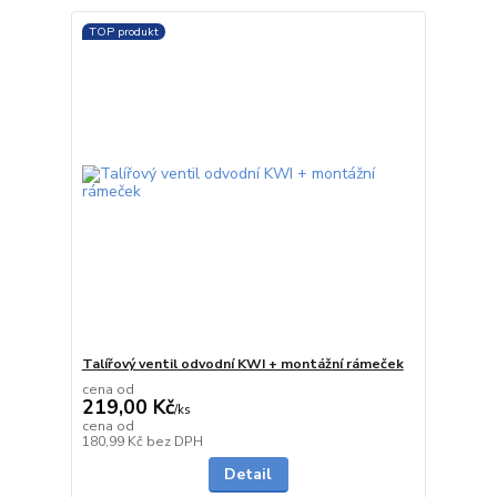
TOP produkt
Talířový ventil odvodní KWI + montážní rámeček
cena od
219,00 Kč
/
ks
cena od
Skladem
180,99 Kč
bez DPH
Detail