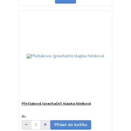
Přetlaková (gravitační) klapka hliníková
7-20 dnů od
objednávky
/
ks
Přidat do košíku