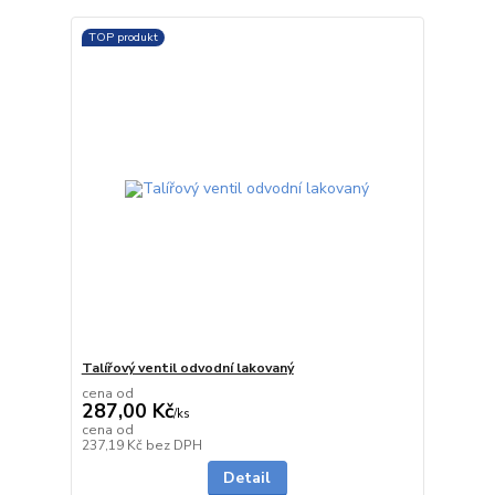
TOP produkt
Talířový ventil odvodní lakovaný
cena od
287,00 Kč
/
ks
cena od
do 3 dnů
237,19 Kč
bez DPH
Detail