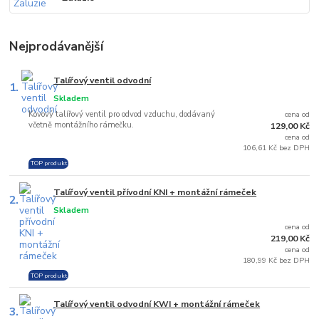
Nejprodávanější
Talířový ventil odvodní
1.
Skladem
Kovový talířový ventil pro odvod vzduchu, dodávaný
cena od
včetně montážního rámečku.
129,00 Kč
cena od
106,61 Kč bez DPH
TOP produkt
Talířový ventil přívodní KNI + montážní rámeček
2.
Skladem
cena od
219,00 Kč
cena od
180,99 Kč bez DPH
TOP produkt
Talířový ventil odvodní KWI + montážní rámeček
3.