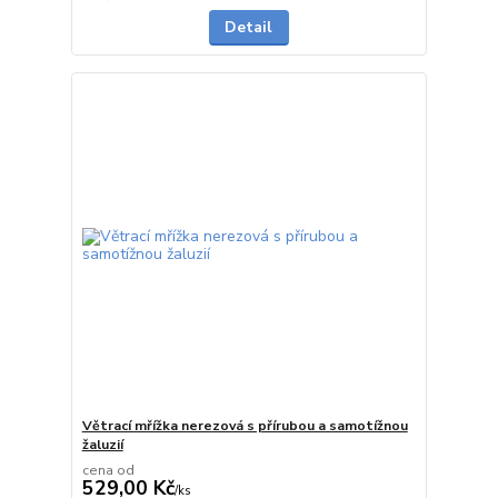
Detail
Větrací mřížka nerezová s přírubou a samotížnou
žaluzií
cena od
529,00 Kč
/
ks