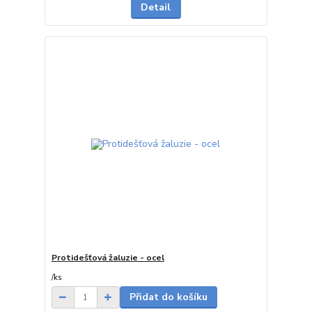
Detail
Protidešťová žaluzie - ocel
do 3 dnů
/
ks
Přidat do košíku