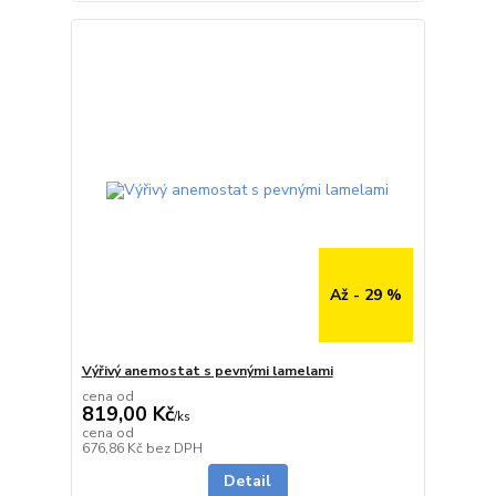
Až - 29 %
Výřivý anemostat s pevnými lamelami
cena od
819,00 Kč
/
ks
cena od
do 10 dnů
676,86 Kč
bez DPH
Detail