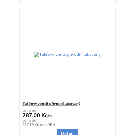
Talířový ventil přívodní lakovaný
cena od
287,00 Kč
/
ks
cena od
do 3 dnů
237,19 Kč
bez DPH
Detail