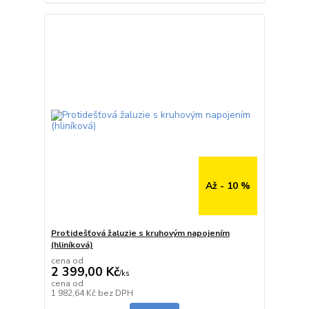
Až - 10 %
Protidešťová žaluzie s kruhovým napojením
(hliníková)
cena od
2 399,00 Kč
/
ks
cena od
skladem
1 982,64 Kč
bez DPH