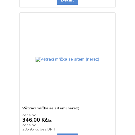
Detail
Větrací mřížka se sítem (nerez)
cena od
346,00 Kč
/
ks
cena od
Skladem
285,95 Kč
bez DPH