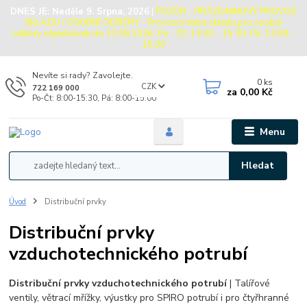
DNES JE:
Neděle 9. Srpna, 2026
|
POZOR - PRÁZDNINOVÝ PROVOZ
SKLADU / OSOBNÍ ODBĚRY - Provozní doba skladu pro osobní
odběry objednávek do 31.08.2026: Po - Čt: 13:00 - 15:30, Pá: 13:00 -
15:00
Nevíte si rady? Zavolejte.
0
ks
CZK
722 169 000
za
0,00 Kč
Po-Čt: 8:00-15:30, Pá: 8:00-15:00
Menu
Hledat
Úvod
Distribuční prvky
Distribuční prvky
vzduchotechnického potrubí
Distribuční prvky vzduchotechnického potrubí
| Talířové
ventily, větrací mřížky, výustky pro SPIRO potrubí i pro čtyřhranné