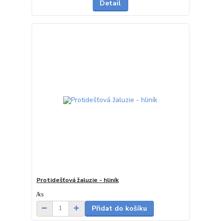
Detail
Protidešťová žaluzie - hliník
na dotaz
/
ks
Přidat do košíku