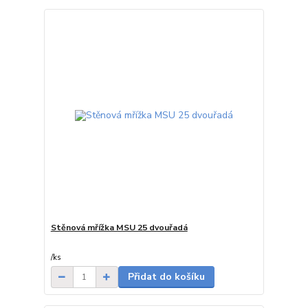
Stěnová mřížka MSU 25 dvouřadá
7-20 dnů od
objednávky
/
ks
Přidat do košíku