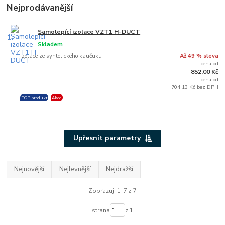
Nejprodávanější
Samolepící izolace VZT1 H-DUCT
1.
Skladem
Izolace ze syntetického kaučuku
Až 49 % sleva
cena od
852,00 Kč
cena od
704,13 Kč bez DPH
TOP produkt
Akce
Upřesnit parametry
Nejnovější
Nejlevnější
Nejdražší
Zobrazuji 1-7 z 7
strana
z 1