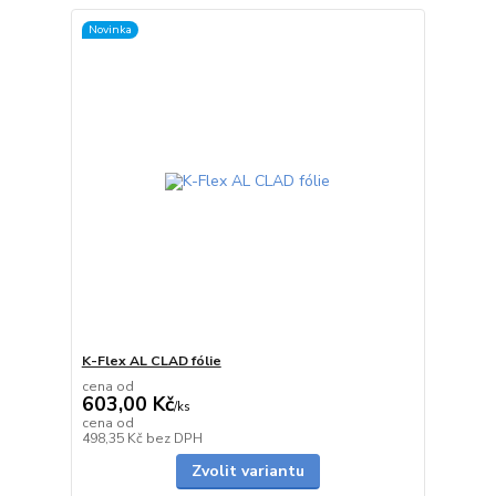
Novinka
K-Flex AL CLAD fólie
cena od
603,00 Kč
/
ks
cena od
Skladem
498,35 Kč
bez DPH
Zvolit variantu