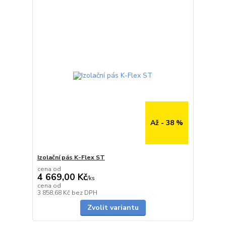
Až - 38 %
Izolační pás K-Flex ST
cena od
4 669,00 Kč
/
ks
cena od
Skladem
3 858,68 Kč
bez DPH
Zvolit variantu