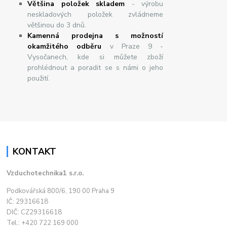
Většina položek skladem
- výrobu
neskladových položek zvládneme
většinou do 3 dnů.
Kamenná prodejna s možností
okamžitého odběru
v Praze 9 -
Vysočanech, kde si můžete zboží
prohlédnout a poradit se s námi o jeho
použití.
KONTAKT
Vzduchotechnika1 s.r.o.
Podkovářská 800/6, 190 00 Praha 9
IČ: 29316618
DIČ: CZ29316618
Tel.: +420 722 169 000