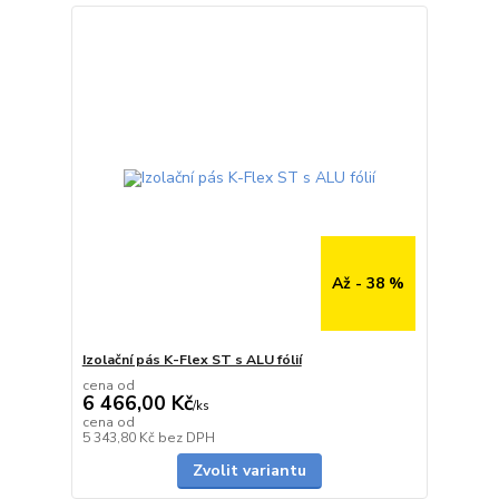
Až - 38 %
Izolační pás K-Flex ST s ALU fólií
cena od
6 466,00 Kč
/
ks
cena od
Skladem
5 343,80 Kč
bez DPH
Zvolit variantu