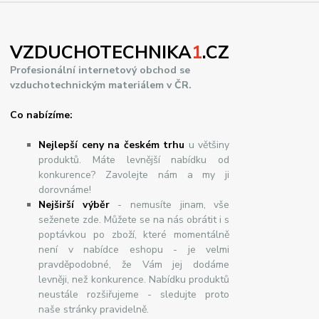
VZDUCHOTECHNIKA
1
.CZ
Profesionální internetový obchod se
vzduchotechnickým materiálem v ČR.
Co nabízíme:
Nejlepší ceny na českém trhu
u většiny
produktů. Máte levnější nabídku od
konkurence? Zavolejte nám a my ji
dorovnáme!
Nej
š
ir
ší
v
ý
b
ě
r
- nemusíte jinam, vše
seženete zde. Můžete se na nás obrátit i s
poptávkou po zboží, které momentálně
není v nabídce eshopu - je velmi
pravděpodobné, že Vám jej dodáme
levněji, než konkurence. Nabídku produktů
neustále rozšiřujeme - sledujte proto
naše stránky pravidelně.