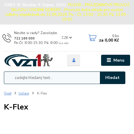
DNES JE:
Neděle 9. Srpna, 2026
|
POZOR - PRÁZDNINOVÝ PROVOZ
SKLADU / OSOBNÍ ODBĚRY - Provozní doba skladu pro osobní
odběry objednávek do 31.08.2026: Po - Čt: 13:00 - 15:30, Pá: 13:00 -
15:00
Nevíte si rady? Zavolejte.
0
ks
CZK
722 169 000
za
0,00 Kč
Po-Čt: 8:00-15:30, Pá: 8:00-15:00
Menu
Hledat
Úvod
Izolace
K-Flex
K-Flex