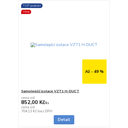
TOP produkt
Akce
Až - 49 %
Samolepící izolace VZT1 H-DUCT
cena od
852,00 Kč
/
ks
cena od
Skladem
704,13 Kč
bez DPH
Detail