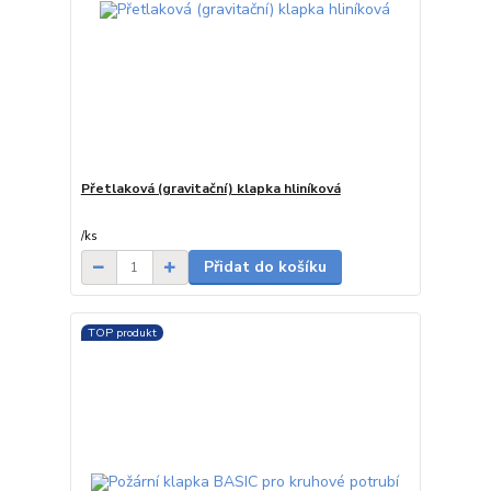
Přetlaková (gravitační) klapka hliníková
7-20 dnů od
objednávky
/
ks
Přidat do košíku
TOP produkt