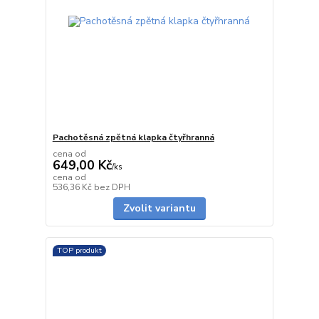
Pachotěsná zpětná klapka čtyřhranná
cena od
649,00 Kč
/
ks
cena od
Skladem
536,36 Kč
bez DPH
Zvolit variantu
TOP produkt