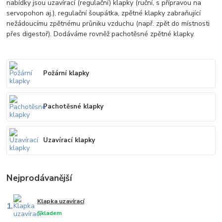
nabídky jsou uzavírací (regulační) klapky (ruční, s přípravou na
servopohon aj.), regulační šoupátka, zpětné klapky zabraňující
nežádoucímu zpětnému průniku vzduchu (např. zpět do místnosti
přes digestoř). Dodáváme rovněž pachotěsné zpětné klapky.
Požární klapky
Pachotěsné klapky
Uzavírací klapky
Nejprodávanější
Klapka uzavírací
1.
Skladem