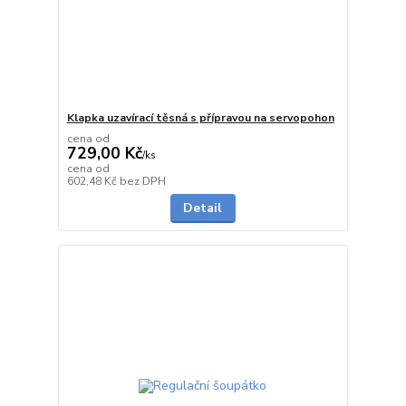
Klapka uzavírací těsná s přípravou na servopohon
cena od
729,00 Kč
/
ks
cena od
do 3 dnů
602,48 Kč
bez DPH
Detail