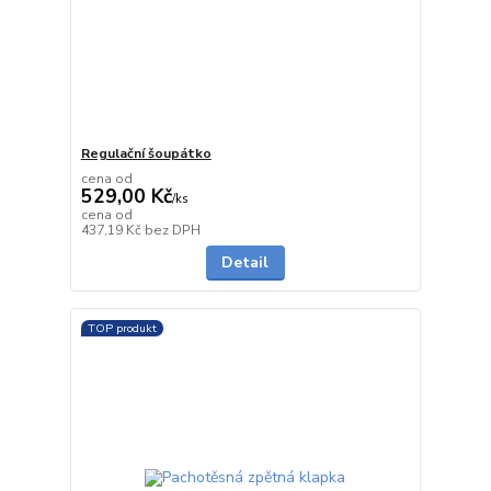
Regulační šoupátko
cena od
529,00 Kč
/
ks
cena od
do 2 dnů
437,19 Kč
bez DPH
Detail
TOP produkt