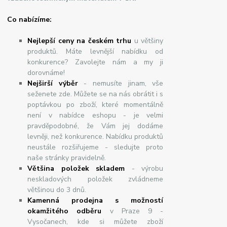
Co nabízíme:
Nejlepší ceny na českém trhu
u většiny
produktů. Máte levnější nabídku od
konkurence? Zavolejte nám a my ji
dorovnáme!
Nej
š
ir
ší
v
ý
b
ě
r
- nemusíte jinam, vše
seženete zde. Můžete se na nás obrátit i s
poptávkou po zboží, které momentálně
není v nabídce eshopu - je velmi
pravděpodobné, že Vám jej dodáme
levněji, než konkurence. Nabídku produktů
neustále rozšiřujeme - sledujte proto
naše stránky pravidelně.
Většina položek skladem
- výrobu
neskladových položek zvládneme
většinou do 3 dnů.
Kamenná prodejna s možností
okamžitého odběru
v Praze 9 -
Vysočanech, kde si můžete zboží