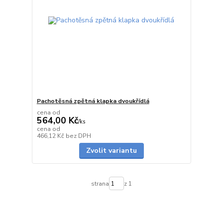
Pachotěsná zpětná klapka dvoukřídlá
cena od
564,00 Kč
/
ks
cena od
skladem
466,12 Kč
bez DPH
Zvolit variantu
strana
z 1