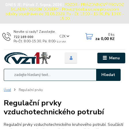
DNES JE:
Pátek 7. Srpna, 2026
|
POZOR - PRÁZDNINOVÝ PROVOZ
SKLADU / OSOBNÍ ODBĚRY - Provozní doba skladu pro osobní
odběry objednávek do 31.08.2026: Po - Čt: 13:00 - 15:30, Pá: 13:00 -
15:00
Nevíte si rady? Zavolejte.
0
ks
CZK
722 169 000
za
0,00 Kč
Po-Čt: 8:00-15:30, Pá: 8:00-15:00
Menu
Hledat
Úvod
Regulační prvky
Regulační prvky
vzduchotechnického potrubí
Regulační prvky vzduchotechnického kruhového potrubí. Součástí