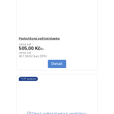
Pachotěsná zpětná klapka
cena od
505,00 Kč
/
ks
cena od
skladem
417,36 Kč
bez DPH
Detail
TOP produkt