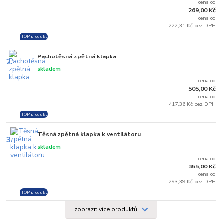
cena od
269,00 Kč
cena od
222,31 Kč bez DPH
TOP produkt
Pachotěsná zpětná klapka
2.
skladem
cena od
505,00 Kč
cena od
417,36 Kč bez DPH
TOP produkt
Těsná zpětná klapka k ventilátoru
3.
skladem
cena od
355,00 Kč
cena od
293,39 Kč bez DPH
TOP produkt
zobrazit více produktů