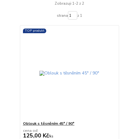
Zobrazuji 1-2 z 2
strana
z 1
TOP produkt
Oblouk s těsněním 45° / 90°
cena od
125,00 Kč
/
ks