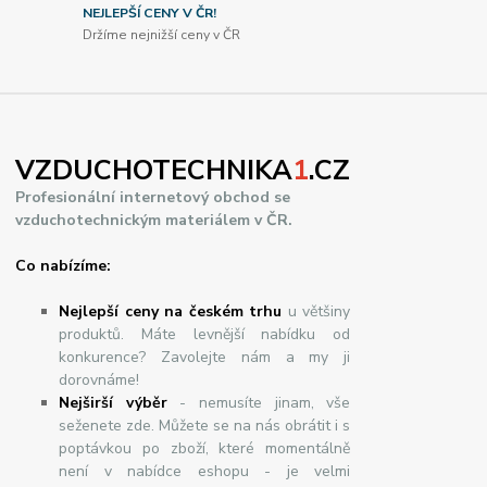
NEJLEPŠÍ CENY V ČR!
Držíme nejnižší ceny v ČR
VZDUCHOTECHNIKA
1
.CZ
Profesionální internetový obchod se
vzduchotechnickým materiálem v ČR.
Co nabízíme:
Nejlepší ceny na českém trhu
u většiny
produktů. Máte levnější nabídku od
konkurence? Zavolejte nám a my ji
dorovnáme!
Nej
š
ir
ší
v
ý
b
ě
r
- nemusíte jinam, vše
seženete zde. Můžete se na nás obrátit i s
poptávkou po zboží, které momentálně
není v nabídce eshopu - je velmi