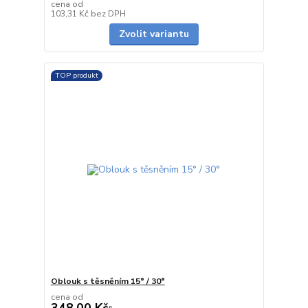
cena od
Skladem
103,31 Kč
bez DPH
Zvolit variantu
TOP produkt
Oblouk s těsněním 15° / 30°
cena od
348,00 Kč