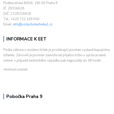
Podkovářská 800/6, 190 00 Praha 9
IČ: 29316618
DIČ: CZ29316618
Tel.: +420 722 169 000
Email:
info@vzduchotechnika1.cz
INFORMACE K EET
Podle zákona o evidenci tržeb je prodávající povinen vystavit kupujícímu
účtenku. Zároveň je povinen zaevidovat přijatou tržbu u správce daně
online; v případě technického výpadku pak nejpozději do 48 hodin.
Možnosti plateb:
Pobočka Praha 9