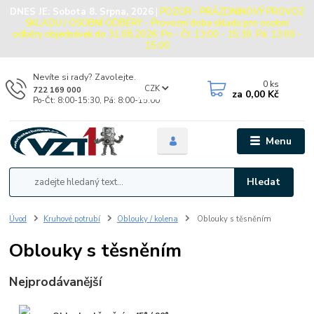
DNES JE:
Sobota 8. Srpna, 2026
|
POZOR - PRÁZDNINOVÝ PROVOZ
SKLADU / OSOBNÍ ODBĚRY - Provozní doba skladu pro osobní
odběry objednávek do 31.08.2026: Po - Čt: 13:00 - 15:30, Pá: 13:00 -
15:00
Nevíte si rady? Zavolejte.
0
ks
CZK
722 169 000
za
0,00 Kč
Po-Čt: 8:00-15:30, Pá: 8:00-15:00
Menu
Hledat
Úvod
Kruhové potrubí
Oblouky / kolena
Oblouky s těsněním
Oblouky s těsněním
Nejprodávanější