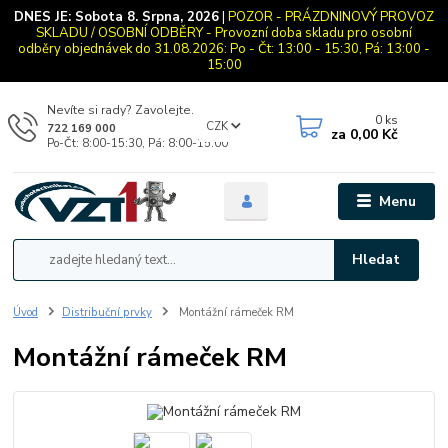
DNES JE:
Sobota 8. Srpna, 2026
|
POZOR - PRÁZDNINOVÝ PROVOZ
SKLADU / OSOBNÍ ODBĚRY - Provozní doba skladu pro osobní
odběry objednávek do 31.08.2026: Po - Čt: 13:00 - 15:30, Pá: 13:00 -
15:00
Nevíte si rady? Zavolejte.
0
ks
CZK
722 169 000
za
0,00 Kč
Po-Čt: 8:00-15:30, Pá: 8:00-15:00
Menu
Hledat
Úvod
Distribuční prvky
Montážní rámeček RM
Montážní rámeček RM