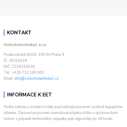
KONTAKT
Vzduchotechnika1 s.r.o.
Podkovářská 800/6, 190 00 Praha 9
IČ: 29316618
DIČ: CZ29316618
Tel.: +420 722 169 000
Email:
info@vzduchotechnika1.cz
INFORMACE K EET
Podle zákona o evidenci tržeb je prodávající povinen vystavit kupujícímu
účtenku. Zároveň je povinen zaevidovat přijatou tržbu u správce daně
online; v případě technického výpadku pak nejpozději do 48 hodin.