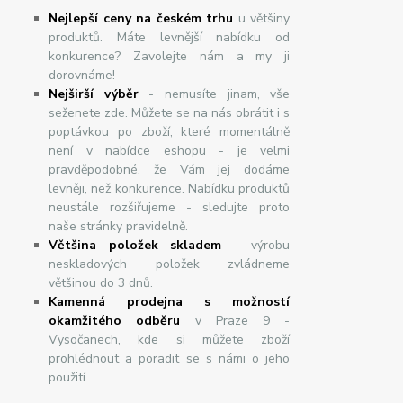
Nejlepší ceny na českém trhu
u většiny
produktů. Máte levnější nabídku od
konkurence? Zavolejte nám a my ji
dorovnáme!
Nej
š
ir
ší
v
ý
b
ě
r
- nemusíte jinam, vše
seženete zde. Můžete se na nás obrátit i s
poptávkou po zboží, které momentálně
není v nabídce eshopu - je velmi
pravděpodobné, že Vám jej dodáme
levněji, než konkurence. Nabídku produktů
neustále rozšiřujeme - sledujte proto
naše stránky pravidelně.
Většina položek skladem
- výrobu
neskladových položek zvládneme
většinou do 3 dnů.
Kamenná prodejna s možností
okamžitého odběru
v Praze 9 -
Vysočanech, kde si můžete zboží
prohlédnout a poradit se s námi o jeho
použití.