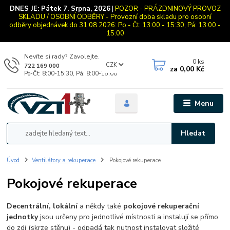
DNES JE:
Pátek 7. Srpna, 2026
|
POZOR - PRÁZDNINOVÝ PROVOZ
SKLADU / OSOBNÍ ODBĚRY - Provozní doba skladu pro osobní
odběry objednávek do 31.08.2026: Po - Čt: 13:00 - 15:30, Pá: 13:00 -
15:00
Nevíte si rady? Zavolejte.
0
ks
CZK
722 169 000
za
0,00 Kč
Po-Čt: 8:00-15:30, Pá: 8:00-15:00
Menu
Hledat
Úvod
Ventilátory a rekuperace
Pokojové rekuperace
Pokojové rekuperace
Decentrální, lokální
a někdy také
pokojové rekuperační
jednotky
jsou určeny pro jednotlivé místnosti a instalují se přímo
do zdi (skrze stěnu) - odpadá tak nutnost instalovat složité