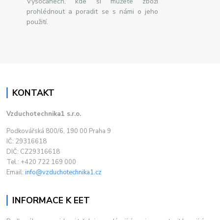
Vysočanech, kde si můžete zboží
prohlédnout a poradit se s námi o jeho
použití.
KONTAKT
Vzduchotechnika1 s.r.o.
Podkovářská 800/6, 190 00 Praha 9
IČ: 29316618
DIČ: CZ29316618
Tel.: +420 722 169 000
Email:
info@vzduchotechnika1.cz
INFORMACE K EET