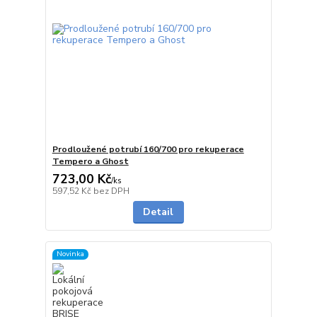
Prodloužené potrubí 160/700 pro rekuperace
Tempero a Ghost
723,00 Kč
/
ks
na dotaz
597,52 Kč
bez DPH
Detail
Novinka