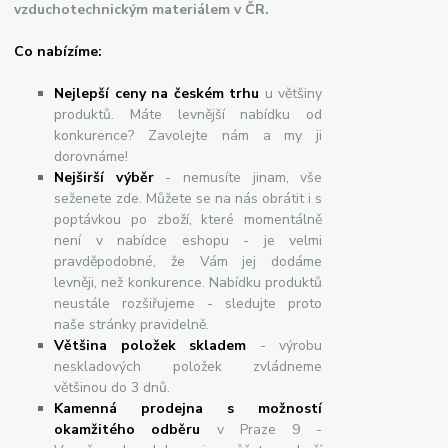
vzduchotechnickým materiálem v ČR.
Co nabízíme:
Nejlepší ceny na českém trhu
u většiny
produktů. Máte levnější nabídku od
konkurence? Zavolejte nám a my ji
dorovnáme!
Nej
š
ir
ší
v
ý
b
ě
r
- nemusíte jinam, vše
seženete zde. Můžete se na nás obrátit i s
poptávkou po zboží, které momentálně
není v nabídce eshopu - je velmi
pravděpodobné, že Vám jej dodáme
levněji, než konkurence. Nabídku produktů
neustále rozšiřujeme - sledujte proto
naše stránky pravidelně.
Většina položek skladem
- výrobu
neskladových položek zvládneme
většinou do 3 dnů.
Kamenná prodejna s možností
okamžitého odběru
v Praze 9 -