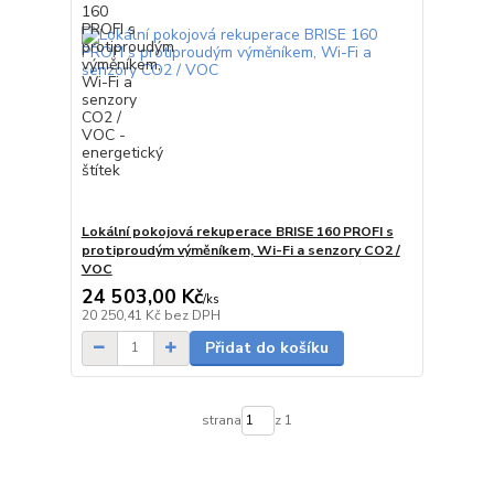
Lokální pokojová rekuperace BRISE 160 PROFI s
protiproudým výměníkem, Wi-Fi a senzory CO2 /
VOC
24 503,00 Kč
/
ks
Skladem
20 250,41 Kč
bez DPH
Přidat do košíku
strana
z 1