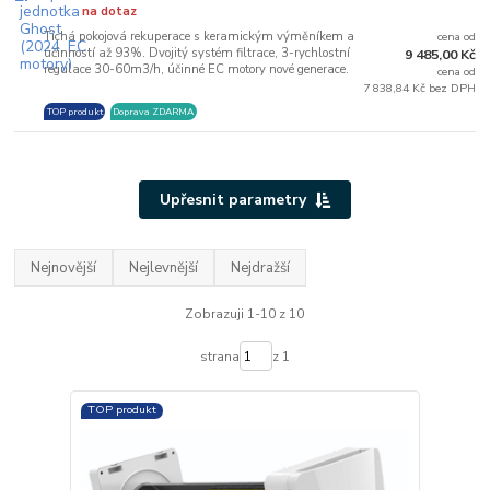
na dotaz
Tichá pokojová rekuperace s keramickým výměníkem a
cena od
účinností až 93%. Dvojitý systém filtrace, 3-rychlostní
9 485,00 Kč
regulace 30-60m3/h, účinné EC motory nové generace.
cena od
7 838,84 Kč bez DPH
TOP produkt
Doprava ZDARMA
Upřesnit parametry
Nejnovější
Nejlevnější
Nejdražší
Zobrazuji 1-10 z 10
strana
z 1
TOP produkt