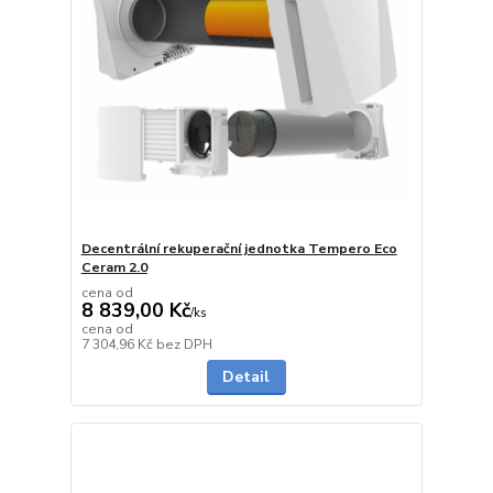
Decentrální rekuperační jednotka Tempero Eco
Ceram 2.0
cena od
8 839,00 Kč
/
ks
cena od
na dotaz
7 304,96 Kč
bez DPH
Detail