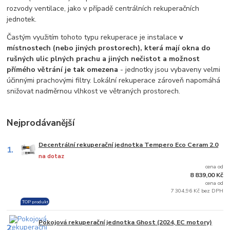
rozvody ventilace, jako v případě centrálních rekuperačních
jednotek.
Častým využitím tohoto typu rekuperace je instalace
v
místnostech (nebo jiných prostorech), která mají okna do
rušných ulic plných prachu a jiných nečistot a možnost
přímého větrání je tak omezena
- jednotky jsou vybaveny velmi
účinnými prachovými filtry. Lokální rekuperace zároveň napomáhá
snižovat nadměrnou vlhkost ve větraných prostorech.
Nejprodávanější
Decentrální rekuperační jednotka Tempero Eco Ceram 2.0
1.
na dotaz
cena od
8 839,00 Kč
cena od
7 304,96 Kč bez DPH
TOP produkt
Pokojová rekuperační jednotka Ghost (2024, EC motory)
2.