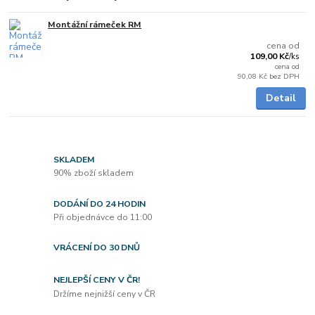
Montážní rámeček RM
Není skladem
cena od
109,00 Kč
/
ks
cena od
90,08 Kč
bez DPH
Detail
SKLADEM
90% zboží skladem
DODÁNÍ DO 24 HODIN
Při objednávce do 11:00
VRÁCENÍ DO 30 DNŮ
NEJLEPŠÍ CENY V ČR!
Držíme nejnižší ceny v ČR