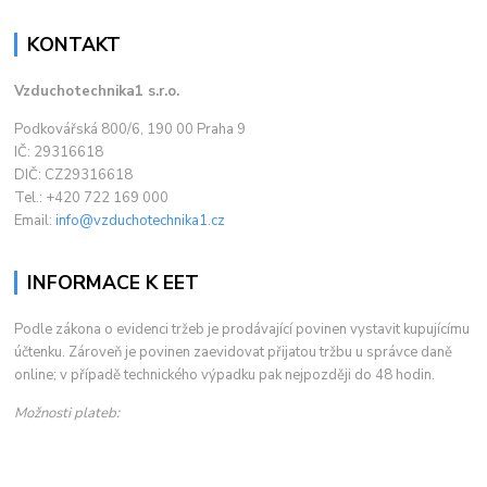
KONTAKT
Vzduchotechnika1 s.r.o.
Podkovářská 800/6, 190 00 Praha 9
IČ: 29316618
DIČ: CZ29316618
Tel.: +420 722 169 000
Email:
info@vzduchotechnika1.cz
INFORMACE K EET
Podle zákona o evidenci tržeb je prodávající povinen vystavit kupujícímu
účtenku. Zároveň je povinen zaevidovat přijatou tržbu u správce daně
online; v případě technického výpadku pak nejpozději do 48 hodin.
Možnosti plateb: