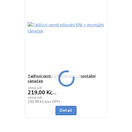
Talířový ventil přívodní KNI + montážní
rámeček
cena od
219,00 Kč
/
ks
cena od
Skladem
180,99 Kč
bez DPH
Detail