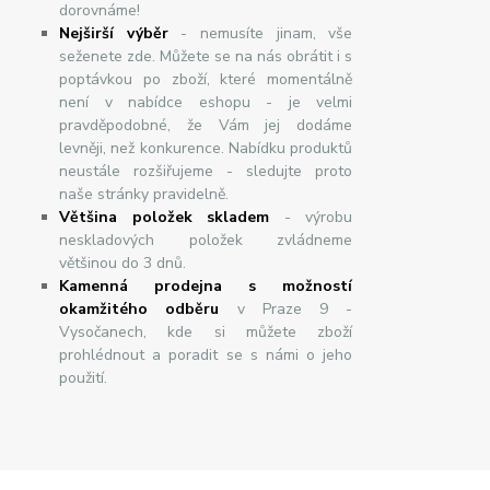
dorovnáme!
Nej
š
ir
ší
v
ý
b
ě
r
- nemusíte jinam, vše
seženete zde. Můžete se na nás obrátit i s
poptávkou po zboží, které momentálně
není v nabídce eshopu - je velmi
pravděpodobné, že Vám jej dodáme
levněji, než konkurence. Nabídku produktů
neustále rozšiřujeme - sledujte proto
naše stránky pravidelně.
Většina položek skladem
- výrobu
neskladových položek zvládneme
většinou do 3 dnů.
Kamenná prodejna s možností
okamžitého odběru
v Praze 9 -
Vysočanech, kde si můžete zboží
prohlédnout a poradit se s námi o jeho
použití.