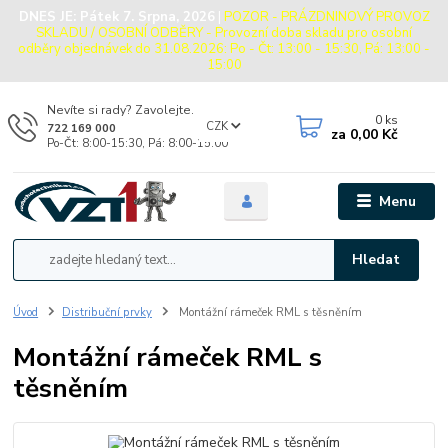
DNES JE:
Pátek 7. Srpna, 2026
|
POZOR - PRÁZDNINOVÝ PROVOZ
SKLADU / OSOBNÍ ODBĚRY - Provozní doba skladu pro osobní
odběry objednávek do 31.08.2026: Po - Čt: 13:00 - 15:30, Pá: 13:00 -
15:00
Nevíte si rady? Zavolejte.
0
ks
CZK
722 169 000
za
0,00 Kč
Po-Čt: 8:00-15:30, Pá: 8:00-15:00
Menu
Hledat
Úvod
Distribuční prvky
Montážní rámeček RML s těsněním
Montážní rámeček RML s
těsněním