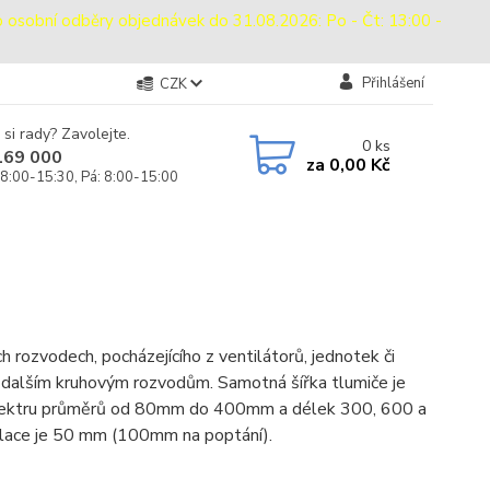
bní odběry objednávek do 31.08.2026: Po - Čt: 13:00 -
Přihlášení
CZK
 si rady? Zavolejte.
0
ks
169 000
za
0,00 Kč
 8:00-15:30, Pá: 8:00-15:00
 rozvodech, pocházejícího z ventilátorů, jednotek či
k dalším kruhovým rozvodům. Samotná šířka tlumiče je
 spektru průměrů od 80mm do 400mm a délek 300, 600 a
zolace je 50 mm (100mm na poptání).