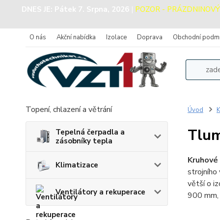
DNES JE:
Pátek 7. Srpna, 2026
|
POZOR - PRÁZDNINOVÝ PR
O nás
Akční nabídka
Izolace
Doprava
Obchodní podm
Topení, chlazení a větrání
Úvod
K
Tlum
Tepelná čerpadla a
zásobníky tepla
Kruhové 
Klimatizace
strojního
větší o 
Ventilátory a rekuperace
900 mm, v