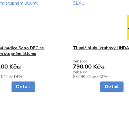
ná hadice Sono DEC se
Tlumič hluku kruhový LIND
ým stupněm útlumu
cena od
,00 Kč
790,00 Kč
/
ks
/
ks
cena od
skladem
2 Kč
bez DPH
652,89 Kč
bez DPH
Detail
Detail