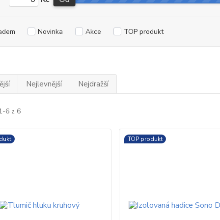
adem
Novinka
Akce
TOP produkt
jší
Nejlevnější
Nejdražší
1-6 z 6
dukt
TOP produkt