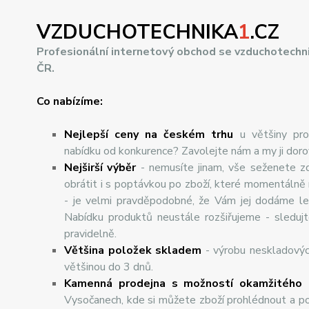
VZDUCHOTECHNIKA
1
.CZ
Profesionální internetový obchod se vzduchotechn
ČR.
Co nabízíme:
Nejlepší ceny na českém trhu
u většiny pro
nabídku od konkurence? Zavolejte nám a my ji dor
Nej
š
ir
ší
v
ý
b
ě
r
- nemusíte jinam, vše seženete z
obrátit i s poptávkou po zboží, které momentálně
- je velmi pravděpodobné, že Vám jej dodáme lev
Nabídku produktů neustále rozšiřujeme - sleduj
pravidelně.
Většina položek skladem
- výrobu neskladový
většinou do 3 dnů.
Kamenná prodejna s možností okamžitého 
Vysočanech, kde si můžete zboží prohlédnout a po