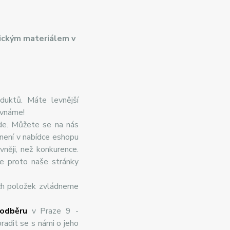
ickým materiálem v
duktů. Máte levnější
ovnáme!
de. Můžete se na nás
 není v nabídce eshopu
něji, než konkurence.
te proto naše stránky
ch položek zvládneme
odběru
v Praze 9 -
radit se s námi o jeho