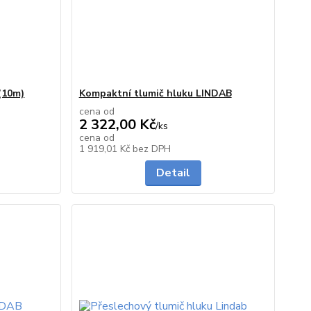
(10m)
Kompaktní tlumič hluku LINDAB
cena od
2 322,00 Kč
/
ks
cena od
skladem
do 10 dnů
1 919,01 Kč
bez DPH
Detail