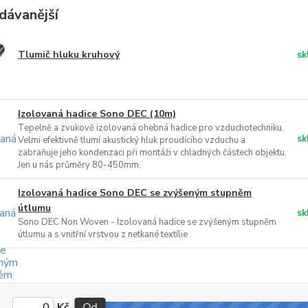
dávanější
Tlumič hluku kruhový
sk
Izolovaná hadice Sono DEC (10m)
Tepelně a zvukově izolovaná ohebná hadice pro vzduchotechniku.
sk
Velmi efektivně tlumí akustický hluk proudícího vzduchu a
zabraňuje jeho kondenzaci při montáži v chladných částech objektu.
Jen u nás průměry 80-450mm.
Izolovaná hadice Sono DEC se zvýšeným stupněm
útlumu
sk
Sono DEC Non Woven - Izolovaná hadice se zvýšeným stupněm
útlumu a s vnitřní vrstvou z netkané textílie
Kč
Od