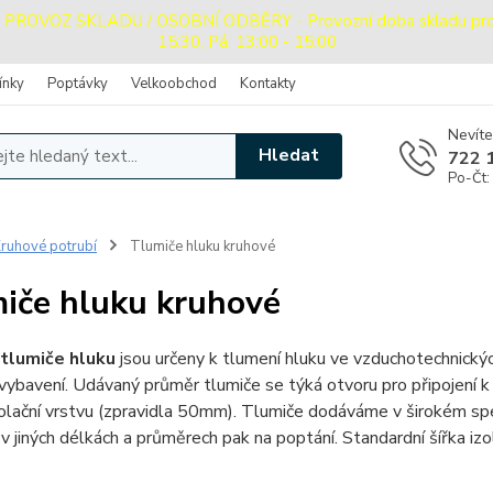
OVOZ SKLADU / OSOBNÍ ODBĚRY - Provozní doba skladu pro oso
15:30, Pá: 13:00 - 15:00
ínky
Poptávky
Velkoobchod
Kontakty
Nevíte
Hledat
722 
Po-Čt:
ruhové potrubí
Tlumiče hluku kruhové
iče hluku kruhové
tlumiče hluku
jsou určeny k tlumení hluku ve vzduchotechnických
 vybavení. Udávaný průměr tlumiče se týká otvoru pro připojení 
izolační vrstvu (zpravidla 50mm). Tlumiče dodáváme v širokém
 jiných délkách a průměrech pak na poptání. Standardní šířka i