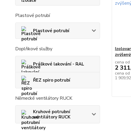
Plastové potrubí
Plastové potrubí
Doplňkové služby
Izolova
zvýšen
cena od
Práškové lakování - RAL
2 311
cena od
1 909,9
ŘEZ spiro potrubí
Německé ventilátory RUCK
Kruhové potrubní
ventilátory RUCK