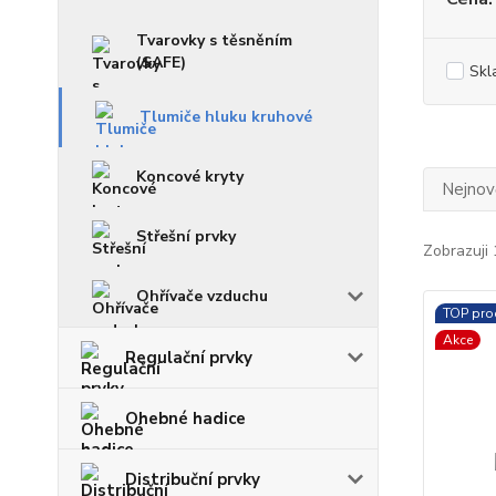
Tvarovky s těsněním
(SAFE)
Skl
Tlumiče hluku kruhové
Koncové kryty
Nejnově
Střešní prvky
Zobrazuji 
Ohřívače vzduchu
TOP pro
Akce
Regulační prvky
Ohebné hadice
Distribuční prvky