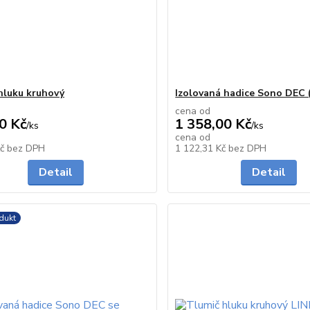
hluku kruhový
Izolovaná hadice Sono DEC 
cena od
0 Kč
1 358,00 Kč
/
ks
/
ks
cena od
skladem
Kč
bez DPH
1 122,31 Kč
bez DPH
Detail
Detail
dukt