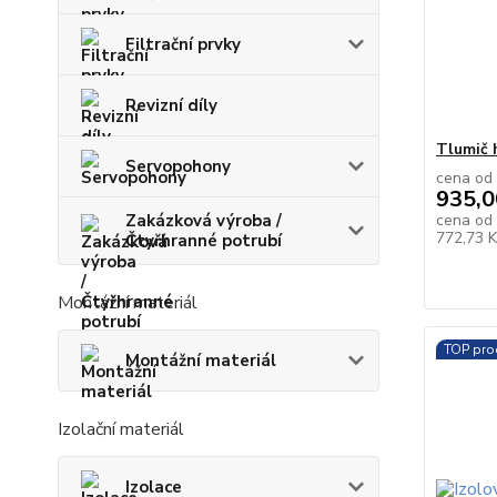
Filtrační prvky
Revizní díly
Tlumič 
Servopohony
cena od
935,0
Zakázková výroba /
cena od
772,73 
Čtyřhranné potrubí
Montážní materiál
TOP pro
Montážní materiál
Izolační materiál
Izolace