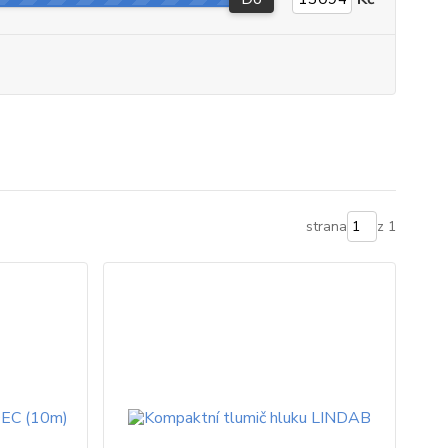
strana
z 1