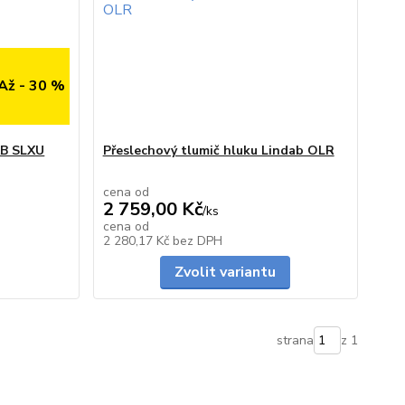
Až - 30 %
AB SLXU
Přeslechový tlumič hluku Lindab OLR
cena od
2 759,00 Kč
/
ks
cena od
skladem
Skladem
2 280,17 Kč
bez DPH
Zvolit variantu
strana
z 1