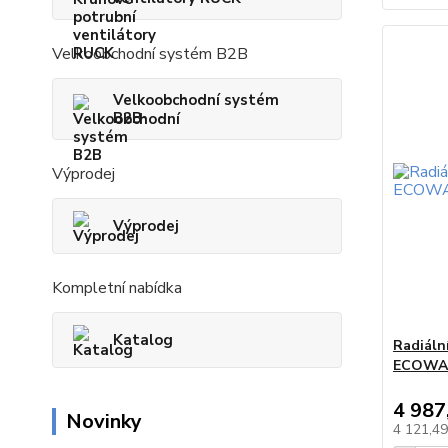
Velkoobchodní systém B2B
Velkoobchodní systém
B2B
Výprodej
Výprodej
Kompletní nabídka
Katalog
Radiáln
ECOWA
4 987
Novinky
4 121,4