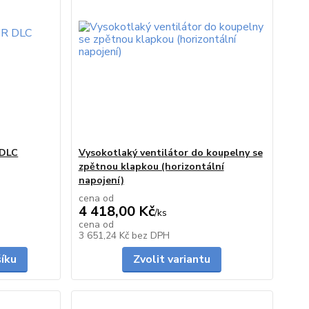
 DLC
Vysokotlaký ventilátor do koupelny se
zpětnou klapkou (horizontální
napojení)
cena od
4 418,00 Kč
/
ks
cena od
skladem
Skladem
3 651,24 Kč
bez DPH
šíku
Zvolit variantu