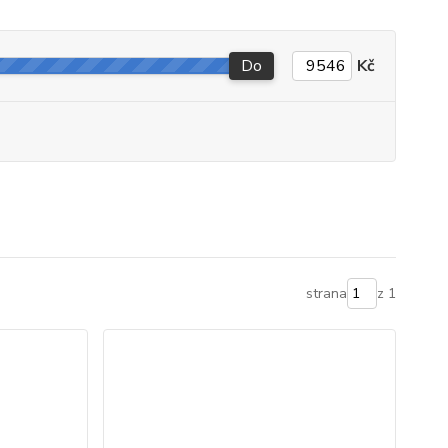
Do
Kč
strana
z 1