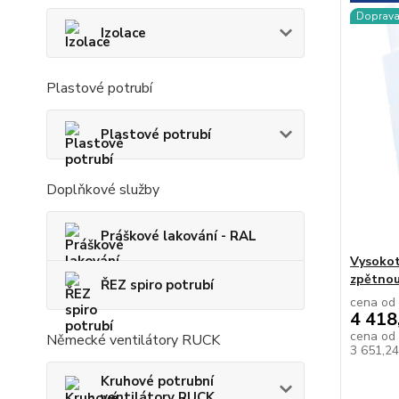
Doprav
Izolace
Plastové potrubí
Plastové potrubí
Doplňkové služby
Práškové lakování - RAL
Vysokot
zpětnou
ŘEZ spiro potrubí
cena od
4 418
cena od
Německé ventilátory RUCK
3 651,2
Kruhové potrubní
ventilátory RUCK