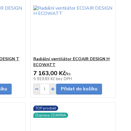
 DESIGN T
Radiální ventilátor ECOAIR DESIGN H
ECOWATT
7 163,00 Kč
/
ks
skladem
skladem
5 919,83 Kč
bez DPH
šíku
Přidat do košíku
TOP produkt
Doprava ZDARMA