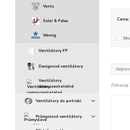
Vents
Cena:
Soler & Palau
Wernig
Skl
Ventilátory FP
Designové ventilátory
Nejnově
Ventilátory
Zobrazuji 
samouzavíratelné
Ventilátory do potrubí
Průmyslové ventilátory