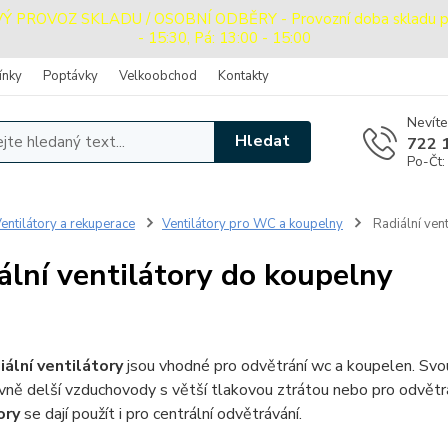
PROVOZ SKLADU / OSOBNÍ ODBĚRY - Provozní doba skladu pro o
- 15:30, Pá: 13:00 - 15:00
ínky
Poptávky
Velkoobchod
Kontakty
Nevíte
Hledat
722 
Po-Čt:
entilátory a rekuperace
Ventilátory pro WC a koupelny
Radiální ven
ální ventilátory do koupelny
iální ventilátory
jsou vhodné pro odvětrání wc a koupelen. Svou 
ivně delší vzduchovody s větší tlakovou ztrátou nebo pro odvětrá
ory
se dají použít i pro centrální odvětrávání.