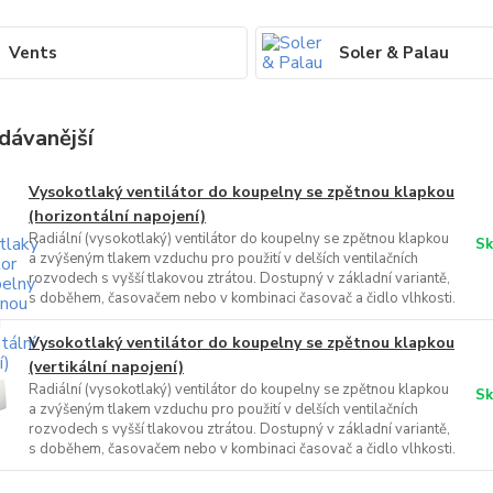
Vents
Soler & Palau
dávanější
Vysokotlaký ventilátor do koupelny se zpětnou klapkou
(horizontální napojení)
Radiální (vysokotlaký) ventilátor do koupelny se zpětnou klapkou
Sk
a zvýšeným tlakem vzduchu pro použití v delších ventilačních
rozvodech s vyšší tlakovou ztrátou. Dostupný v základní variantě,
s doběhem, časovačem nebo v kombinaci časovač a čidlo vlhkosti.
Vysokotlaký ventilátor do koupelny se zpětnou klapkou
(vertikální napojení)
Radiální (vysokotlaký) ventilátor do koupelny se zpětnou klapkou
Sk
a zvýšeným tlakem vzduchu pro použití v delších ventilačních
rozvodech s vyšší tlakovou ztrátou. Dostupný v základní variantě,
s doběhem, časovačem nebo v kombinaci časovač a čidlo vlhkosti.