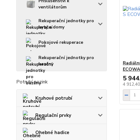
Příslušenství k
ventilátorům
Rekuperační jednotky pro
byty a domy
Pokojové rekuperace
Rekuperační jednotky pro
Radiáln
bazény
ECOWA
5 944
Potrubí pozink
4 912,4
Kruhové potrubí
Regulační prvky
Ohebné hadice