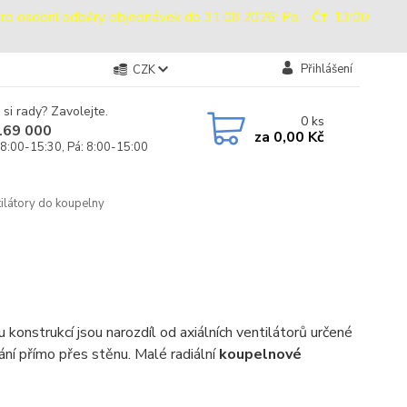
sobní odběry objednávek do 31.08.2026: Po - Čt: 13:00
Přihlášení
CZK
 si rady? Zavolejte.
0
ks
169 000
za
0,00 Kč
 8:00-15:30, Pá: 8:00-15:00
tilátory do koupelny
konstrukcí jsou narozdíl od axiálních ventilátorů určené
ní přímo přes stěnu. Malé radiální
koupelnové