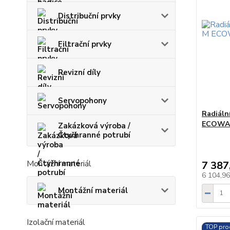
Distribuční prvky
Filtrační prvky
Revizní díly
Servopohony
Radiáln
ECOWA
Zakázková výroba /
Čtyřhranné potrubí
Montážní materiál
7 387
6 104,9
Montážní materiál
Izolační materiál
TOP pro