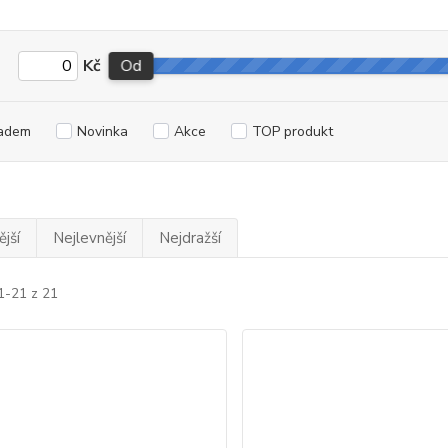
Kč
Od
adem
Novinka
Akce
TOP produkt
jší
Nejlevnější
Nejdražší
1-21 z 21