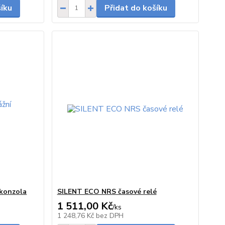
šíku
Přidat do košíku
konzola
SILENT ECO NRS časové relé
1 511,00 Kč
/
ks
Skladem
5 - 7 dnů
1 248,76 Kč
bez DPH