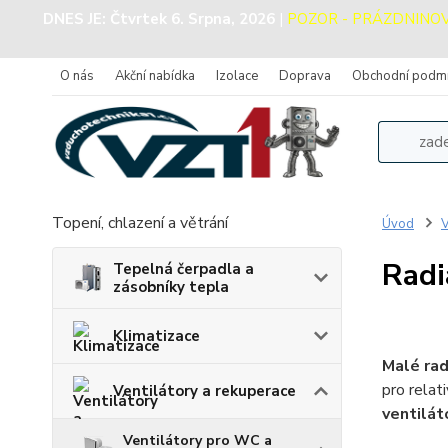
DNES JE:
Čtvrtek 6. Srpna, 2026
|
POZOR - PRÁZDNINOVÝ 
O nás
Akční nabídka
Izolace
Doprava
Obchodní podm
Topení, chlazení a větrání
Úvod
V
Radi
Tepelná čerpadla a
zásobníky tepla
Klimatizace
Malé rad
pro relat
Ventilátory a rekuperace
ventilát
Ventilátory pro WC a