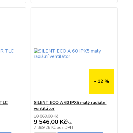
- 12 %
 TLC
SILENT ECO A 60 IPX5 malý radiální
ventilátor
10 869,00 Kč
9 546,00 Kč
/
ks
skladem
Skladem
7 889,26 Kč
bez DPH