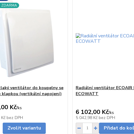
a ZDARMA
laký ventilátor do koupelny se
Radiální ventilátor ECOAIR
 klapkou (vertikální napojení)
ECOWATT
,00 Kč
/
ks
6 102,00 Kč
/
ks
Skladem
4 Kč
bez DPH
5 042,98 Kč
bez DPH
Zvolit variantu
Přidat do ko