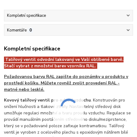
Kompletní specifikace
Komentáře
0
Kompletní specifikace
Talířový ventil odvodní lakovaný ve Vaší oblíbené barvě.
Stačí vybrat z množství barev vzorníku RAL.
Požadovanou barvu RAL zapište do poznámky u produktu v
prostředí košíku. Můžete rovněž zvolit provedení RAL -
matné nebo lesklé.
Kovový talířový ventil pro odvod vzduchu
. Konstruován pro
snížení hlučnosti a tlakové ztráty. Nastavitelný středový disk
umožňuje regulaci množství a tvaru proudu vzduchu. Regulace se
provádí manuálním pootáčením středového disku/meziprstence,
který se v požadované poloze zafixuje kontramatkou. Talířový
ventil je vyroben z ocelového plechu s epoxidovým nátěrem bílé