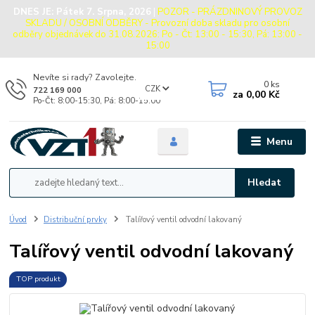
DNES JE:
Pátek 7. Srpna, 2026
|
POZOR - PRÁZDNINOVÝ PROVOZ
SKLADU / OSOBNÍ ODBĚRY - Provozní doba skladu pro osobní
odběry objednávek do 31.08.2026: Po - Čt: 13:00 - 15:30, Pá: 13:00 -
15:00
Nevíte si rady? Zavolejte.
0
ks
CZK
722 169 000
za
0,00 Kč
Po-Čt: 8:00-15:30, Pá: 8:00-15:00
Menu
Hledat
Úvod
Distribuční prvky
Talířový ventil odvodní lakovaný
Talířový ventil odvodní lakovaný
TOP produkt