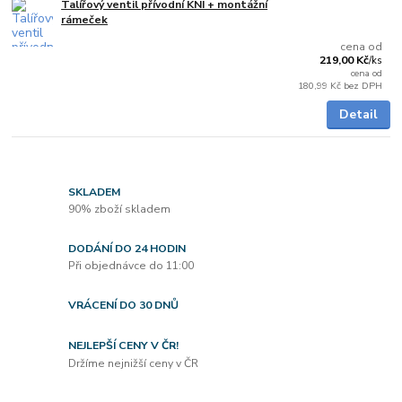
Talířový ventil přívodní KNI + montážní
Skladem
rámeček
cena od
219,00 Kč
/
ks
cena od
180,99 Kč
bez DPH
Detail
SKLADEM
90% zboží skladem
DODÁNÍ DO 24 HODIN
Při objednávce do 11:00
VRÁCENÍ DO 30 DNŮ
NEJLEPŠÍ CENY V ČR!
Držíme nejnižší ceny v ČR