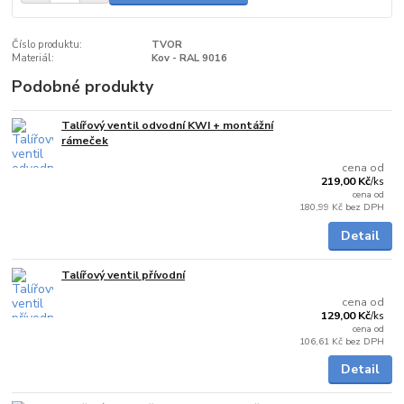
Číslo produktu:
TVOR
Materiál:
Kov - RAL 9016
Podobné produkty
Talířový ventil odvodní KWI + montážní
Skladem
rámeček
cena od
219,00 Kč
/
ks
cena od
180,99 Kč
bez DPH
Detail
Talířový ventil přívodní
Skladem
cena od
129,00 Kč
/
ks
cena od
106,61 Kč
bez DPH
Detail