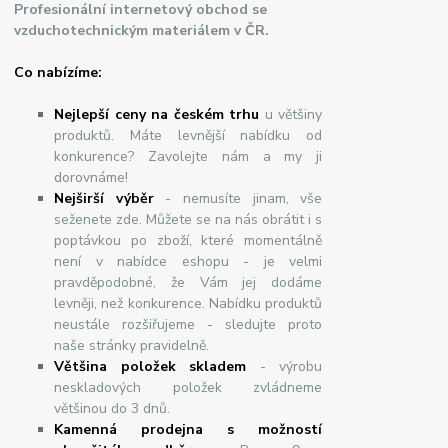
Profesionální internetový obchod se
vzduchotechnickým materiálem v ČR.
Co nabízíme:
Nejlepší ceny na českém trhu
u většiny
produktů. Máte levnější nabídku od
konkurence? Zavolejte nám a my ji
dorovnáme!
Nej
š
ir
ší
v
ý
b
ě
r
- nemusíte jinam, vše
seženete zde. Můžete se na nás obrátit i s
poptávkou po zboží, které momentálně
není v nabídce eshopu - je velmi
pravděpodobné, že Vám jej dodáme
levněji, než konkurence. Nabídku produktů
neustále rozšiřujeme - sledujte proto
naše stránky pravidelně.
Většina položek skladem
- výrobu
neskladových položek zvládneme
většinou do 3 dnů.
Kamenná prodejna s možností