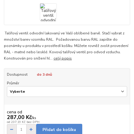
Talířový ventil odvodní lakovaný ve Vaší oblíbené barvě. Stačí vybrat z
množství barev vzorníku RAL. Požadovanou barvu RAL zapište do
poznámky u produktu v prostředí košíku. Můžete rovněž zvolit provedení
RAL - matné nebo lesklé. Kovový talířový ventil pro odvod vzduchu.
Konstruován pro snížení hl...
celý popis
Dostupnost
do 3 dnů
Průměr
cena od
287,00 Kč
/
ks
od
237,19 Kč
bez DPH
Přidat do košíku