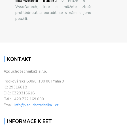
okamžitého odběru
v Praze 9 -
Vysočanech, kde si můžete zboží
prohlédnout a poradit se s námi o jeho
použití.
KONTAKT
Vzduchotechnika1 s.r.o.
Podkovářská 800/6, 190 00 Praha 9
IČ: 29316618
DIČ: CZ29316618
Tel.: +420 722 169 000
Email:
info@vzduchotechnika1.cz
INFORMACE K EET