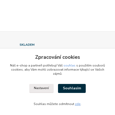
SKLADEM
90% zboží skladem
Zpracování cookies
DODÁNÍ DO 24 HODIN
Náš e-shop a partneři potřebují Váš
souhlas
s použitím souborů
Při objednávce do 11:00
cookies, aby Vám mohli zobrazovat informace týkající se Vašich
zájmů.
VRÁCENÍ DO 30 DNŮ
Souhlasím
Nastavení
NEJLEPŠÍ CENY V ČR!
Držíme nejnižší ceny v ČR
Souhlas můžete odmítnout
zde
.