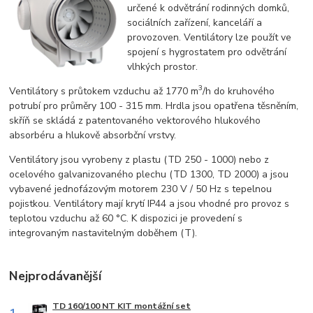
určené k odvětrání rodinných domků,
sociálních zařízení, kanceláří a
provozoven. Ventilátory lze použít ve
spojení s hygrostatem pro odvětrání
vlhkých prostor.
3
Ventilátory s průtokem vzduchu až 1770 m
/h do kruhového
potrubí pro průměry 100 - 315 mm. Hrdla jsou opatřena těsněním,
skříň se skládá z patentovaného vektorového hlukového
absorbéru a hlukově absorbční vrstvy.
Ventilátory jsou vyrobeny z plastu (TD 250 - 1000) nebo z
ocelového galvanizovaného plechu (TD 1300, TD 2000) a jsou
vybavené jednofázovým motorem 230 V / 50 Hz s tepelnou
pojistkou. Ventilátory mají krytí IP44 a jsou vhodné pro provoz s
teplotou vzduchu až 60 °C. K dispozici je provedení s
integrovaným nastavitelným doběhem (T).
Nejprodávanější
TD 160/100 NT KIT montážní set