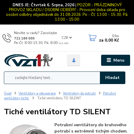
DNES JE:
Čtvrtek 6. Srpna, 2026
|
POZOR - PRÁZDNINOVÝ
PROVOZ SKLADU / OSOBNÍ ODBĚRY - Provozní doba skladu pro
osobní odběry objednávek do 31.08.2026: Po - Čt: 13:00 - 15:30, Pá:
13:00 - 15:00
Nevíte si rady? Zavolejte.
0
ks
CZK
722 169 000
za
0,00 Kč
Po-Čt: 8:00-15:30, Pá: 8:00-15:00
Menu
Hledat
Úvod
Ventilátory a rekuperace
Ventilátory do potrubí
Potrubní
ventilátory tiché
Tiché ventilátory TD SILENT
Tiché ventilátory TD SILENT
Potrubní ventilátory do kruhového
potrubí s extrémně tichým chodem
,