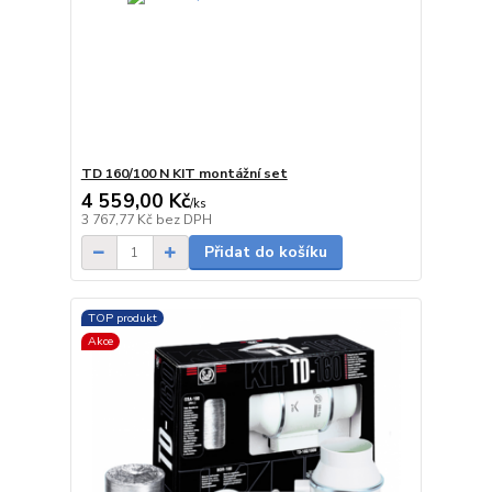
TD 160/100 N KIT montážní set
4 559,00 Kč
/
ks
Skladem
3 767,77 Kč
bez DPH
Přidat do košíku
TOP produkt
Akce