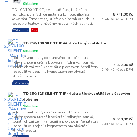
1.
Skladem
TD 160/100 NT KIT je ventilační set, ideální pro
5 741,00 Kč
jednoduchou a rychlou instalaci kompletního řešení
odvětrání. Tento set zajistí efektivní odtah vzduchu z
4 744,63 Kč bez DPH
koupelny, toalety, umývárny nebo z jiných aplikací.
TOP produkt
Akce
TD 250/100 SILENT IP44 ultra tichý ventilátor
2.
Skladem
Potrubní ventilátory do kruhového potrubí s ultra
tichým chodem určené k odvětrání rodinných domků,
7 822,00 Kč
sociálních zařízení, kanceláří a provozoven. Ventilátory
6 464,46 Kč bez DPH
lze použít ve spojení s hygrostatem pro odvětrání
vlhkých prostor.
TOP produkt
TD 350/125 SILENT T IP44 ultra tichý ventilátor s časovým
3.
doběhem
Skladem
Potrubní ventilátory do kruhového potrubí s ultra
tichým chodem určené k odvětrání rodinných domků,
9 060,00 Kč
sociálních zařízení, kanceláří a provozoven. Ventilátory
7 487,60 Kč bez DPH
lze použít ve spojení s hygrostatem pro odvětrání
vlhkých prostor.