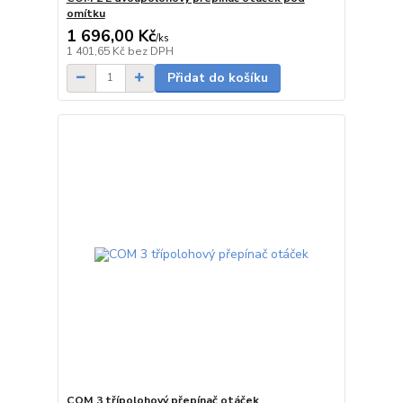
omítku
1 696,00 Kč
/
ks
Skladem
1 401,65 Kč
bez DPH
Přidat do košíku
COM 3 třípolohový přepínač otáček