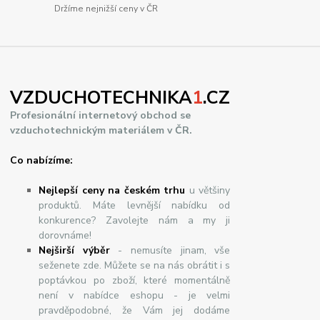
Držíme nejnižší ceny v ČR
VZDUCHOTECHNIKA
1
.CZ
Profesionální internetový obchod se
vzduchotechnickým materiálem v ČR.
Co nabízíme:
Nejlepší ceny na českém trhu
u většiny
produktů. Máte levnější nabídku od
konkurence? Zavolejte nám a my ji
dorovnáme!
Nej
š
ir
ší
v
ý
b
ě
r
- nemusíte jinam, vše
seženete zde. Můžete se na nás obrátit i s
poptávkou po zboží, které momentálně
není v nabídce eshopu - je velmi
pravděpodobné, že Vám jej dodáme