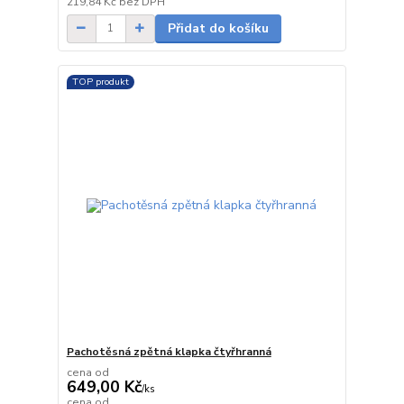
219,84 Kč
bez DPH
Přidat do košíku
TOP produkt
Pachotěsná zpětná klapka čtyřhranná
cena od
649,00 Kč
/
ks
cena od