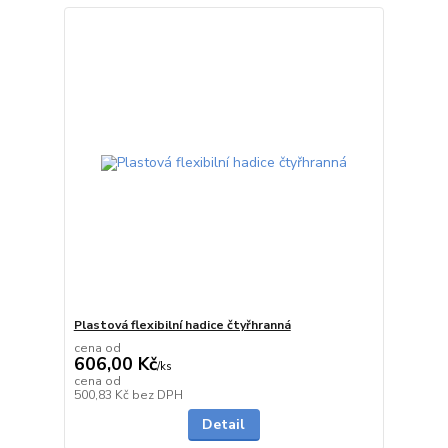
Plastová flexibilní hadice čtyřhranná
cena od
606,00 Kč
/
ks
cena od
do 1 dne
500,83 Kč
bez DPH
Detail