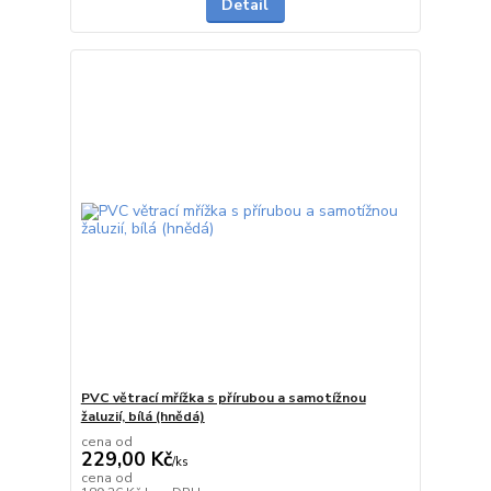
Detail
PVC větrací mřížka s přírubou a samotížnou
žaluzií, bílá (hnědá)
cena od
229,00 Kč
/
ks
cena od
Skladem