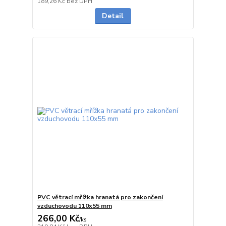
189,26 Kč
bez DPH
Detail
PVC větrací mřížka hranatá pro zakončení
vzduchovodu 110x55 mm
266,00 Kč
/
ks
Skladem