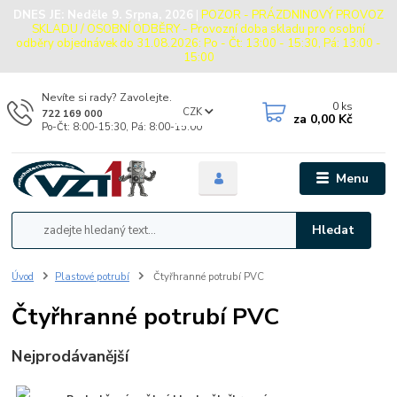
DNES JE:
Neděle 9. Srpna, 2026
|
POZOR - PRÁZDNINOVÝ PROVOZ
SKLADU / OSOBNÍ ODBĚRY - Provozní doba skladu pro osobní
odběry objednávek do 31.08.2026: Po - Čt: 13:00 - 15:30, Pá: 13:00 -
15:00
Nevíte si rady? Zavolejte.
0
ks
CZK
722 169 000
za
0,00 Kč
Po-Čt: 8:00-15:30, Pá: 8:00-15:00
Menu
Hledat
Úvod
Plastové potrubí
Čtyřhranné potrubí PVC
Čtyřhranné potrubí PVC
Nejprodávanější