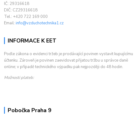
IČ: 29316618
DIČ: CZ29316618
Tel.: +420 722 169 000
Email:
info@vzduchotechnika1.cz
INFORMACE K EET
Podle zákona o evidenci tržeb je prodávající povinen vystavit kupujícímu
účtenku. Zároveň je povinen zaevidovat přijatou tržbu u správce daně
online; v případě technického výpadku pak nejpozději do 48 hodin.
Možnosti plateb:
Pobočka Praha 9