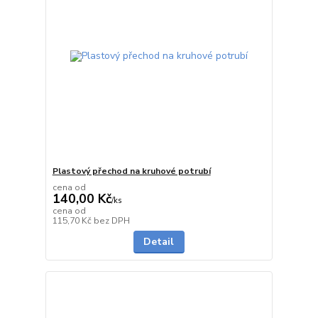
Plastový přechod na kruhové potrubí
cena od
140,00 Kč
/
ks
cena od
do 1 dne
115,70 Kč
bez DPH
Detail