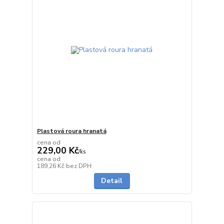
Plastová roura hranatá
cena od
229,00 Kč
/
ks
cena od
do 3 dnů
189,26 Kč
bez DPH
Detail