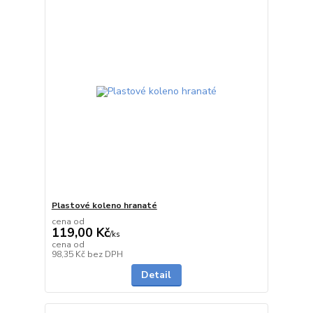
Plastové koleno hranaté
cena od
119,00 Kč
/
ks
cena od
do 1 dne
98,35 Kč
bez DPH
Detail