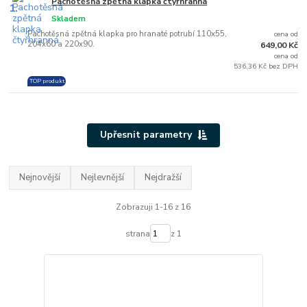
Pachotěsná zpětná klapka čtyřhranná
1.
Skladem
Pachotěsná zpětná klapka pro hranaté potrubí 110x55,
cena od
204x60 a 220x90.
649,00 Kč
cena od
536,36 Kč bez DPH
TOP produkt
Upřesnit parametry
Nejnovější
Nejlevnější
Nejdražší
Zobrazuji 1-16 z 16
strana
z 1