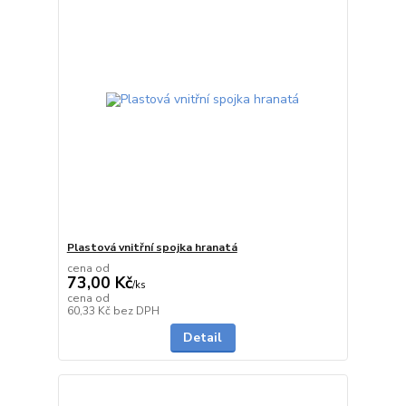
Plastová vnitřní spojka hranatá
cena od
73,00 Kč
/
ks
cena od
do 1 dne
60,33 Kč
bez DPH
Detail