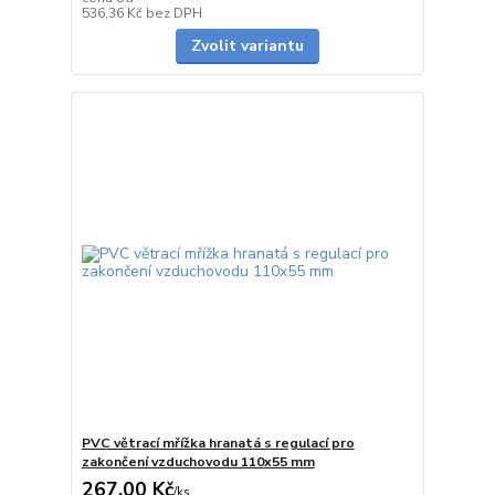
Skladem
536,36 Kč
bez DPH
Zvolit variantu
PVC větrací mřížka hranatá s regulací pro
zakončení vzduchovodu 110x55 mm
267,00 Kč
/
ks