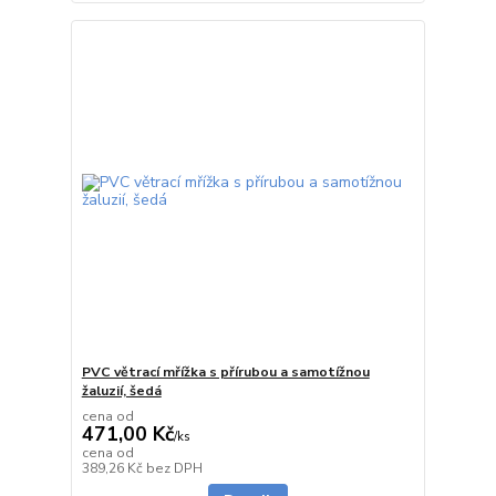
PVC větrací mřížka s přírubou a samotížnou
žaluzií, šedá
cena od
471,00 Kč
/
ks
cena od
Skladem
389,26 Kč
bez DPH