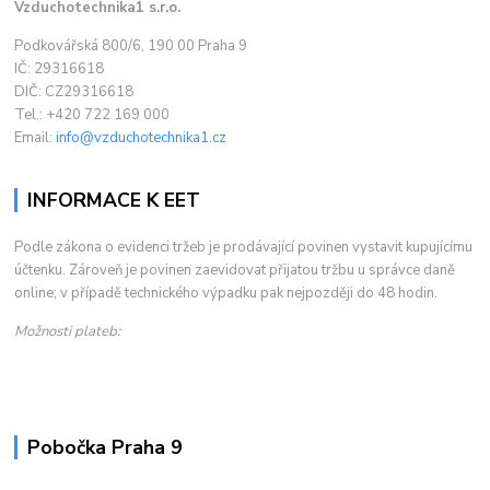
Vzduchotechnika1 s.r.o.
Podkovářská 800/6, 190 00 Praha 9
IČ: 29316618
DIČ: CZ29316618
Tel.: +420 722 169 000
Email:
info@vzduchotechnika1.cz
INFORMACE K EET
Podle zákona o evidenci tržeb je prodávající povinen vystavit kupujícímu
účtenku. Zároveň je povinen zaevidovat přijatou tržbu u správce daně
online; v případě technického výpadku pak nejpozději do 48 hodin.
Možnosti plateb:
Pobočka Praha 9