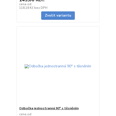
/
ks
cena od
do 1 dne
118,18 Kč
bez DPH
Zvolit variantu
Odbočka jednostranná 90° s těsněním
cena od