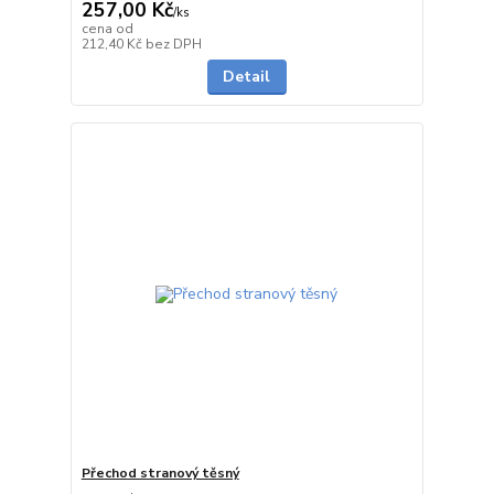
257,00 Kč
/
ks
cena od
Skladem
212,40 Kč
bez DPH
Detail
Přechod stranový těsný