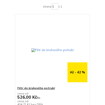
strana
z 1
Až - 42 %
Filtr do kruhového potrubí
cena od
526,00 Kč
/
ks
cena od
do 3 dnů
434,71 Kč
bez DPH