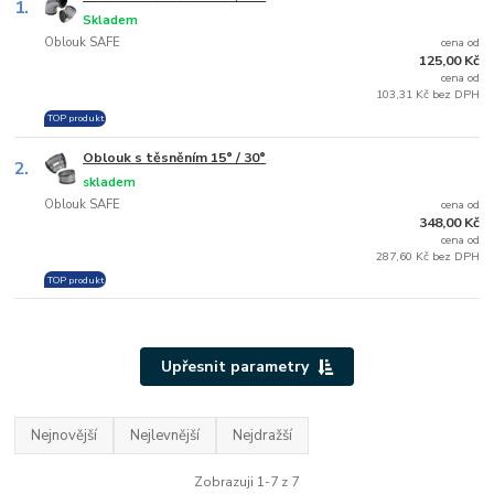
1.
Skladem
Oblouk SAFE
cena od
125,00 Kč
cena od
103,31 Kč bez DPH
TOP produkt
Oblouk s těsněním 15° / 30°
2.
skladem
Oblouk SAFE
cena od
348,00 Kč
cena od
287,60 Kč bez DPH
TOP produkt
Upřesnit parametry
Nejnovější
Nejlevnější
Nejdražší
Zobrazuji 1-7 z 7