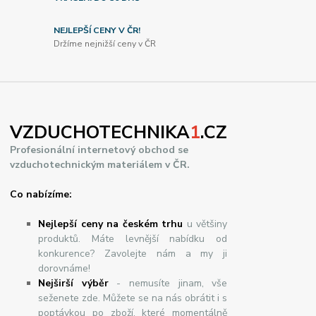
NEJLEPŠÍ CENY V ČR!
Držíme nejnižší ceny v ČR
VZDUCHOTECHNIKA
1
.CZ
Profesionální internetový obchod se
vzduchotechnickým materiálem v ČR.
Co nabízíme:
Nejlepší ceny na českém trhu
u většiny
produktů. Máte levnější nabídku od
konkurence? Zavolejte nám a my ji
dorovnáme!
Nej
š
ir
ší
v
ý
b
ě
r
- nemusíte jinam, vše
seženete zde. Můžete se na nás obrátit i s
poptávkou po zboží, které momentálně