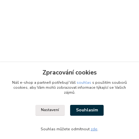
Zpracování cookies
Náš e-shop a partneři potřebují Váš
souhlas
s použitím souborů
cookies, aby Vám mohli zobrazovat informace týkající se Vašich
zájmů.
Souhlasím
Nastavení
Designed by: Vzduchotechnika1 s.r.o.
Vytvořeno na
Eshop-rychle.cz
Souhlas můžete odmítnout
zde
.