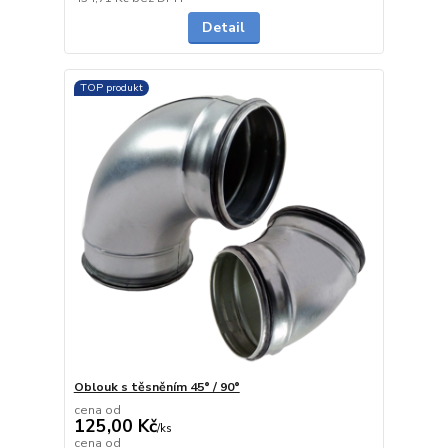
Detail
TOP produkt
Oblouk s těsněním 45° / 90°
cena od
125,00 Kč
/
ks
cena od