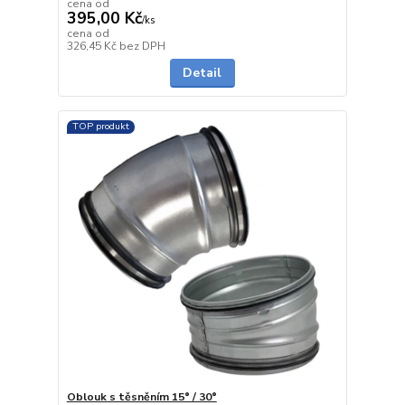
cena od
395,00 Kč
/
ks
cena od
5 - 7 dnů
326,45 Kč
bez DPH
Detail
TOP produkt
Oblouk s těsněním 15° / 30°