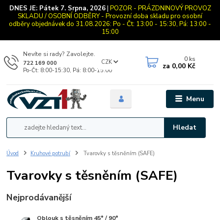
DNES JE:
Pátek 7. Srpna, 2026
|
POZOR - PRÁZDNINOVÝ PROVOZ
SKLADU / OSOBNÍ ODBĚRY - Provozní doba skladu pro osobní
odběry objednávek do 31.08.2026: Po - Čt: 13:00 - 15:30, Pá: 13:00 -
15:00
Nevíte si rady? Zavolejte.
0
ks
CZK
722 169 000
za
0,00 Kč
Po-Čt: 8:00-15:30, Pá: 8:00-15:00
Menu
Hledat
Úvod
Kruhové potrubí
Tvarovky s těsněním (SAFE)
Tvarovky s těsněním (SAFE)
Nejprodávanější
Oblouk s těsněním 45° / 90°