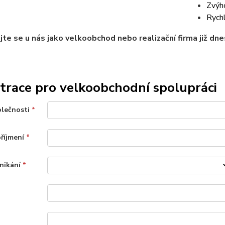
Zvýh
Rychl
jte se u nás jako velkoobchod nebo realizační firma již d
trace pro velkoobchodní spolupráci
olečnosti
*
příjmení
*
nikání
*