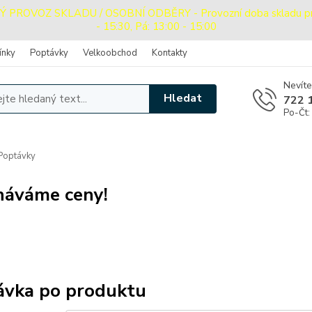
ROVOZ SKLADU / OSOBNÍ ODBĚRY - Provozní doba skladu pro o
- 15:30, Pá: 13:00 - 15:00
ínky
Poptávky
Velkoobchod
Kontakty
Nevíte
Hledat
722 
Po-Čt:
Poptávky
náváme ceny!
ávka po produktu