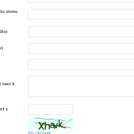
íslo domu
dlo)
o)
í text k
xt z
*
jiný obrázek