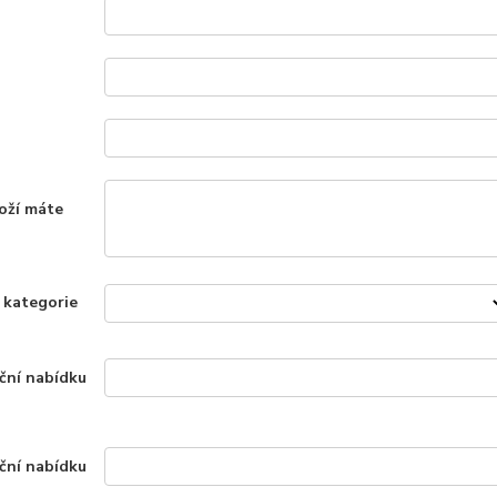
oží máte
z kategorie
ční nabídku
ční nabídku