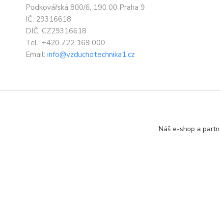
Podkovářská 800/6, 190 00 Praha 9
IČ: 29316618
DIČ: CZ29316618
Tel.: +420 722 169 000
Email:
info@vzduchotechnika1.cz
Náš e-shop a partn
Designed by: Vzduchotechnika1 s.r.o.