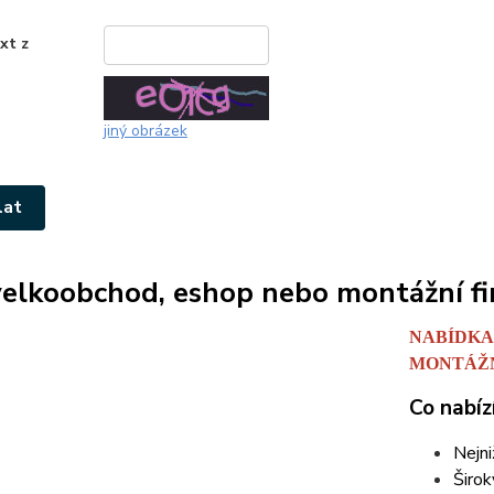
xt z
*
jiný obrázek
velkoobchod, eshop nebo montážní f
NABÍDKA
MONTÁŽN
Co nabí
Nejni
Širok