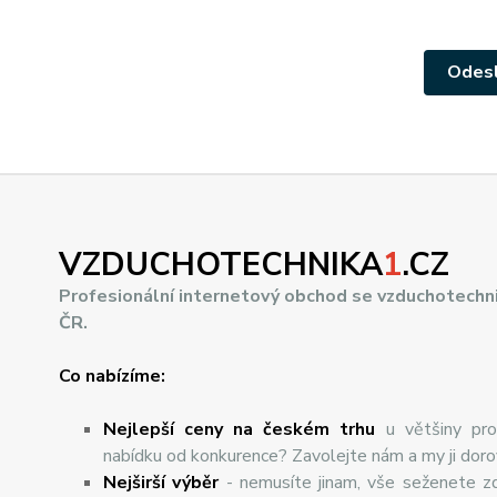
VZDUCHOTECHNIKA
1
.CZ
Profesionální internetový obchod se vzduchotechn
ČR.
Co nabízíme:
Nejlepší ceny na českém trhu
u většiny pro
nabídku od konkurence? Zavolejte nám a my ji dor
Nej
š
ir
ší
v
ý
b
ě
r
- nemusíte jinam, vše seženete z