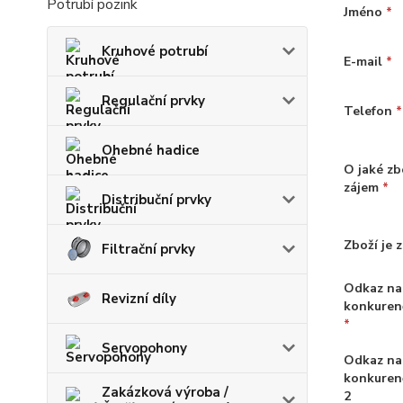
Potrubí pozink
Jméno
*
Kruhové potrubí
E-mail
*
Regulační prvky
Telefon
*
Ohebné hadice
O jaké zb
zájem
*
Distribuční prvky
Zboží je 
Filtrační prvky
Odkaz na
Revizní díly
konkuren
*
Servopohony
Odkaz na
konkuren
Zakázková výroba /
2