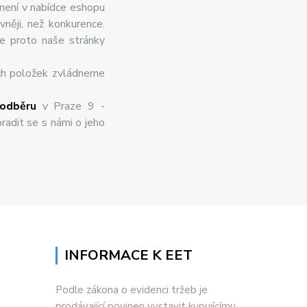
 není v nabídce eshopu
něji, než konkurence.
te proto naše stránky
ch položek zvládneme
odběru
v Praze 9 -
radit se s námi o jeho
INFORMACE K EET
Podle zákona o evidenci tržeb je
prodávající povinen vystavit kupujícímu