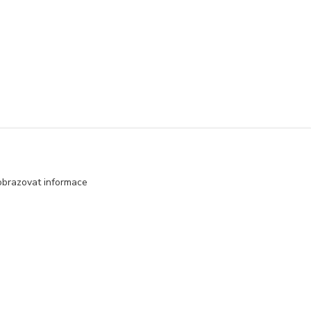
obrazovat informace
Vytvořeno na
Eshop-rychle.cz