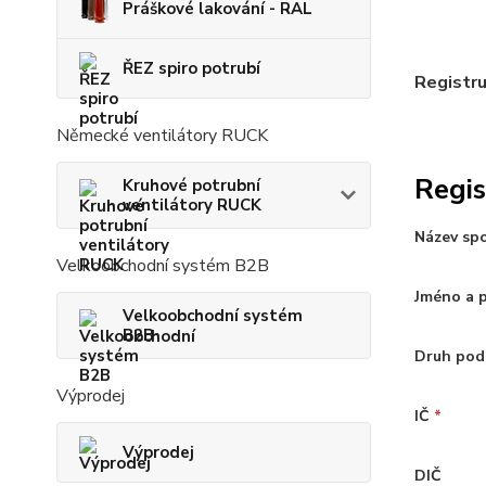
Práškové lakování - RAL
ŘEZ spiro potrubí
Registru
Německé ventilátory RUCK
Regis
Kruhové potrubní
ventilátory RUCK
Název sp
Velkoobchodní systém B2B
Jméno a 
Velkoobchodní systém
B2B
Druh pod
Výprodej
IČ
*
Výprodej
DIČ