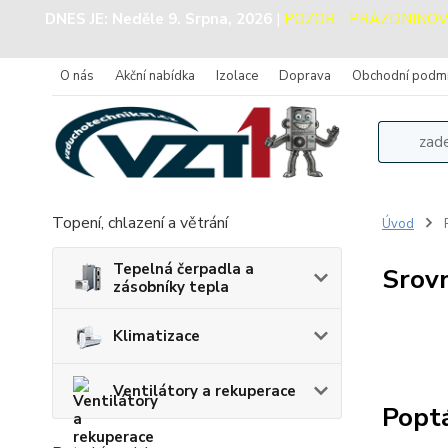
DNES JE:
Neděle 9. Srpna, 2026
|
POZOR - PRÁZDNINOVÝ P
O nás
Akční nabídka
Izolace
Doprava
Obchodní podm
Topení, chlazení a větrání
Úvod
Tepelná čerpadla a
Srov
zásobníky tepla
Klimatizace
Ventilátory a rekuperace
Popt