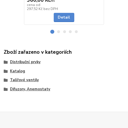
/
ks
cena od
cena od
Skladem
297,52 Kč
bez DPH
240,50 Kč
be
Detail
Zboží zařazeno v kategoriích
Distribuční prvky
Katalog
Talířové ventily
Difuzory, Anemostaty