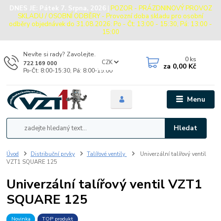
DNES JE:
Pátek 7. Srpna, 2026
|
POZOR - PRÁZDNINOVÝ PROVOZ
SKLADU / OSOBNÍ ODBĚRY - Provozní doba skladu pro osobní
odběry objednávek do 31.08.2026: Po - Čt: 13:00 - 15:30, Pá: 13:00 -
15:00
Nevíte si rady? Zavolejte.
0
ks
CZK
722 169 000
za
0,00 Kč
Po-Čt: 8:00-15:30, Pá: 8:00-15:00
Menu
Hledat
Úvod
Distribuční prvky
Talířové ventily
Univerzální talířový ventil
VZT1 SQUARE 125
Univerzální talířový ventil VZT1
SQUARE 125
Novinka
TOP produkt