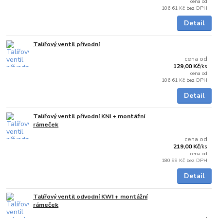
cena od
106,61 Kč
bez DPH
Detail
Talířový ventil přívodní
Skladem
cena od
129,00 Kč
/
ks
cena od
106,61 Kč
bez DPH
Detail
Talířový ventil přívodní KNI + montážní
Skladem
rámeček
cena od
219,00 Kč
/
ks
cena od
180,99 Kč
bez DPH
Detail
Talířový ventil odvodní KWI + montážní
Skladem
rámeček