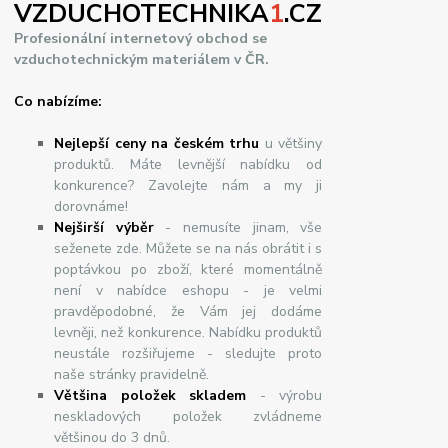
VZDUCHOTECHNIKA
1
.CZ
Profesionální internetový obchod se
vzduchotechnickým materiálem v ČR.
Co nabízíme:
Nejlepší ceny na českém trhu
u většiny
produktů. Máte levnější nabídku od
konkurence? Zavolejte nám a my ji
dorovnáme!
Nej
š
ir
ší
v
ý
b
ě
r
- nemusíte jinam, vše
seženete zde. Můžete se na nás obrátit i s
poptávkou po zboží, které momentálně
není v nabídce eshopu - je velmi
pravděpodobné, že Vám jej dodáme
levněji, než konkurence. Nabídku produktů
neustále rozšiřujeme - sledujte proto
naše stránky pravidelně.
Většina položek skladem
- výrobu
neskladových položek zvládneme
většinou do 3 dnů.