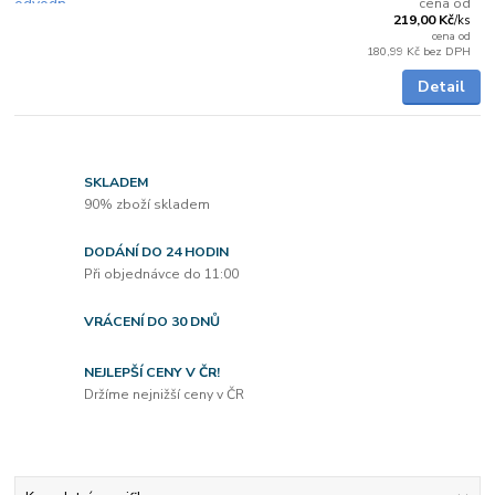
cena od
219,00 Kč
/
ks
cena od
180,99 Kč
bez DPH
Detail
SKLADEM
90% zboží skladem
DODÁNÍ DO 24 HODIN
Při objednávce do 11:00
VRÁCENÍ DO 30 DNŮ
NEJLEPŠÍ CENY V ČR!
Držíme nejnižší ceny v ČR