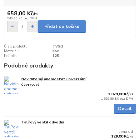
658,00 Kč
/
ks
543,80 Kč
bez DPH
Přidat do košíku
Číslo produktu:
TVSQ
Materiál:
Kov
Průměr:
125
Podobné produkty
Neviditelný anemostat univerzální
skladem
čtvercový
1 879,00 Kč
/
ks
1 552,89 Kč
bez DPH
Detail
Talířový ventil odvodní
Skladem
cena od
129,00 Kč
/
ks