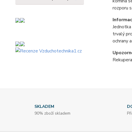
komína se
rozporu s
Informa
Jednotka 
trvalý p
ochrany a 
Upozorn
Rekupera
SKLADEM
D
90% zboží skladem
Př