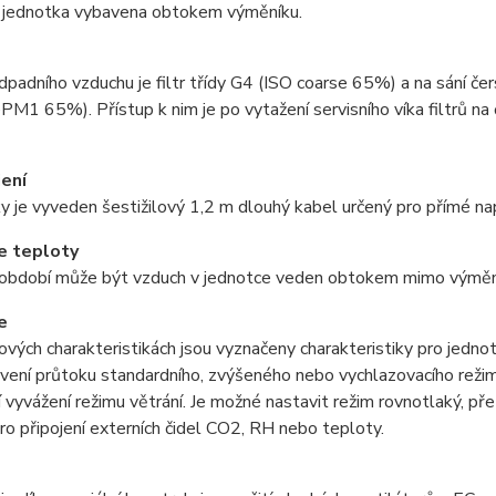
e jednotka vybavena obtokem výměníku.
dpadního vzduchu je filtr třídy G4 (ISO coarse 65%) a na sání č
PM1 65%). Přístup k nim je po vytažení servisního víka filtrů na 
jení
y je vyveden šestižilový 1,2 m dlouhý kabel určený pro přímé nap
e teploty
 období může být vzduch v jednotce veden obtokem mimo výměník
e
vých charakteristikách jsou vyznačeny charakteristiky pro jedno
vení průtoku standardního, zvýšeného nebo vychlazovacího režim
 vyvážení režimu větrání. Je možné nastavit režim rovnotlaký, 
o připojení externích čidel CO2, RH nebo teploty.