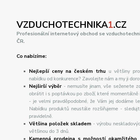
VZDUCHOTECHNIKA
1
.CZ
Profesionální internetový obchod se vzduchotechn
ČR.
Co nabízíme:
Nejlepší ceny na českém trhu
u většiny pro
nabídku od konkurence? Zavolejte nám a my ji dor
Nej
š
ir
ší
v
ý
b
ě
r
- nemusíte jinam, vše seženete z
obrátit i s poptávkou po zboží, které momentálně
- je velmi pravděpodobné, že Vám jej dodáme lev
Nabídku produktů neustále rozšiřujeme - sleduj
pravidelně.
Většina položek skladem
- výrobu neskladový
většinou do 3 dnů.
Kamenná prodejna s možností okamžitého 