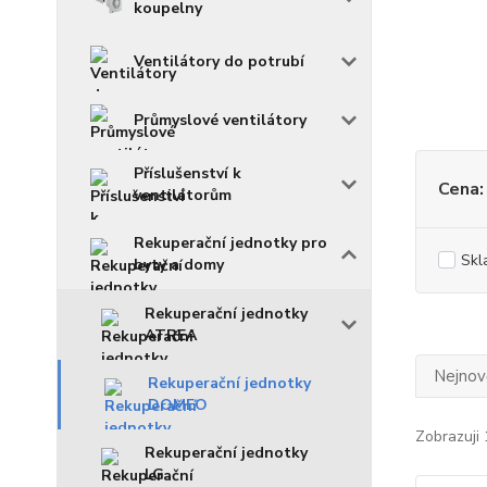
koupelny
Ventilátory do potrubí
Průmyslové ventilátory
Příslušenství k
Cena:
ventilátorům
Rekuperační jednotky pro
Skl
byty a domy
Rekuperační jednotky
ATREA
Nejnově
Rekuperační jednotky
DOMEO
Zobrazuji 
Rekuperační jednotky
LG