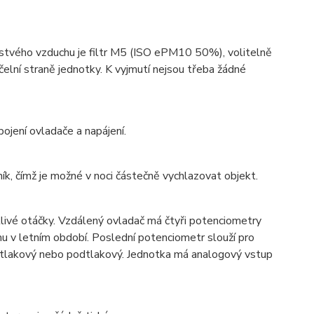
erstvého vzduchu je filtr M5 (ISO ePM10 50%), volitelně
čelní straně jednotky. K vyjmutí nejsou třeba žádné
ojení ovladače a napájení.
, čímž je možné v noci částečně vychlazovat objekt.
tlivé otáčky. Vzdálený ovladač má čtyři potenciometry
u v letním období. Poslední potenciometr slouží pro
přetlakový nebo podtlakový. Jednotka má analogový vstup