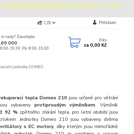
sobní odběry objednávek do 31.08.2026: Po - Čt: 13:00
Přihlášení
CZK
 si rady? Zavolejte.
0
ks
169 000
za
0,00 Kč
 8:00-15:30, Pá: 8:00-15:00
perační jednotky DOMEO
 rekuperací tepla Domeo 210
jsou určené pro větrání
jsou vybaveny
protiproudým výměníkem
. Výměník
až 92 %
zpětného získání tepla, pro letní období jsou
obtokem. Jednotky Domeo 210 jsou vybaveny dvěma
entilátory s EC motory
, díky kterým jsou mimořádně
eračních jednotek Domeo 210 je vyrobena z vysoce