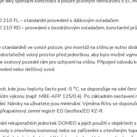
je díky speciální konstrukci a použití plochých ventilátorů s EC 
210 FL – standardní provedení s dálkovým ovladačem
210 RD – provedení s bezdrátovým ovladačem, konstantní pr
 standardně ve svislé poloze, pro montáž na stěnu je nutno do
dostatečně volný prostor před jednotkou, aby bylo možné vyjmout
e ocelový pozední rám pro uchycení na stěnu. Připojení odvodu
vedení nebo dešťový svod.
ch, kde jsou teploty často pod -5 °C, se doporučuje na sání če
ícím výkonu (např. MBE-AFP 125/0,4). Po základním nastavení m
ní. Nároky na uživatele jsou minimální. Výměna filtru se doporuč
ý/kapalinový zemní registr ED Geoflex/ED KZ-R.
ání rekuperačních jednotek DOMEO a jejich použití v objektech s
vody s otevřenou komorou) nebo se zařízeními s otevřeným tope