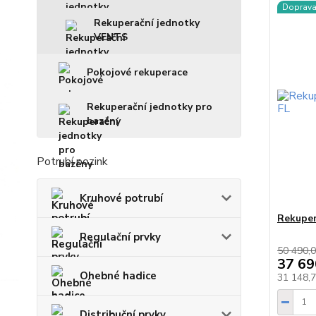
Doprav
Rekuperační jednotky
VENTS
Pokojové rekuperace
Rekuperační jednotky pro
bazény
Potrubí pozink
Kruhové potrubí
Rekuper
Regulační prvky
50 490,0
37 69
Ohebné hadice
31 148,
Distribuční prvky