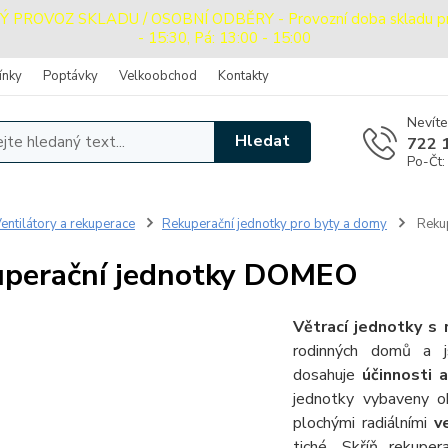
ROVOZ SKLADU / OSOBNÍ ODBĚRY - Provozní doba skladu pro o
- 15:30, Pá: 13:00 - 15:00
ínky
Poptávky
Velkoobchod
Kontakty
Nevíte
Hledat
722 
Po-Čt:
entilátory a rekuperace
Rekuperační jednotky pro byty a domy
Reku
perační jednotky DOMEO
Větrací jednotky s
rodinných domů a 
dosahuje
účinnosti 
jednotky vybaveny 
plochými radiálními
v
tiché. Skříň rekup