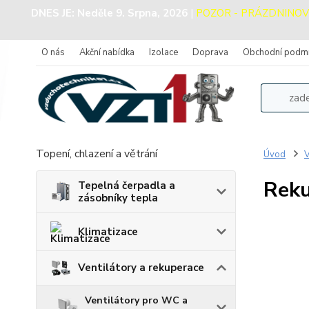
DNES JE:
Neděle 9. Srpna, 2026
|
POZOR - PRÁZDNINOVÝ P
O nás
Akční nabídka
Izolace
Doprava
Obchodní podm
Topení, chlazení a větrání
Úvod
V
Reku
Tepelná čerpadla a
zásobníky tepla
Klimatizace
Ventilátory a rekuperace
Ventilátory pro WC a