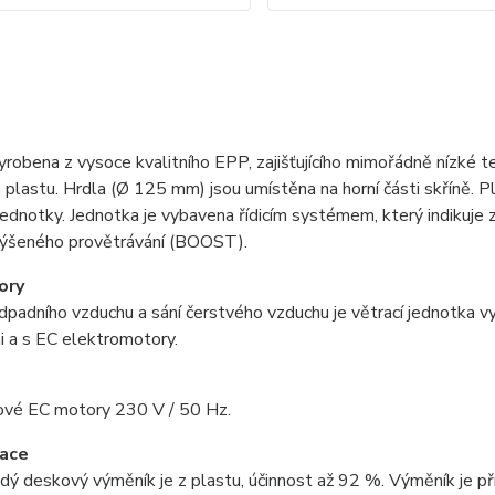
vyrobena z vysoce kvalitního EPP, zajišťujícího mimořádně nízké t
o plastu. Hrdla (Ø 125 mm) jsou umístěna na horní části skříně.
jednotky. Jednotka je vybavena řídicím systémem, který indikuje 
výšeného provětrávání (BOOST).
ory
dpadního vzduchu a sání čerstvého vzduchu je větrací jednotka v
 a s EC elektromotory.
ové EC motory 230 V / 50 Hz.
ace
dý deskový výměník je z plastu, účinnost až 92 %. Výměník je př