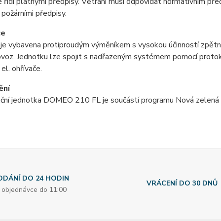
 řídí platnými předpisy. Větrání musí odpovídat normativním př
 požárními předpisy.
ce
je vybavena protiproudým výměníkem s vysokou účinností zpětné
rovoz. Jednotku lze spojit s nadřazeným systémem pomocí proto
el. ohřívače.
ění
ční jednotka DOMEO 210 FL je součástí programu Nová zele
ODÁNÍ DO 24 HODIN
VRÁCENÍ DO 30 DNŮ
i objednávce do 11:00