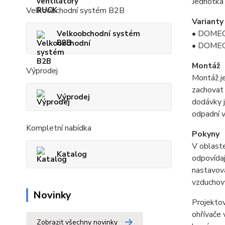
Jednotka 
Velkoobchodní systém B2B
Varianty
• DOMEO 
Velkoobchodní systém
B2B
• DOMEO 
Montáž
Výprodej
Montáž je
zachovat 
Výprodej
dodávky j
odpadní 
Kompletní nabídka
Pokyny
V oblaste
Katalog
odpovídaj
nastavová
vzduchov
Novinky
Projektov
ohřívače 
Zobrazit všechny novinky