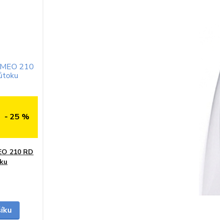
- 25 %
EO 210 RD
oku
do 2 dnů
šíku