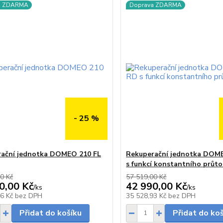
a ZDARMA
Doprava ZDARMA
- 25 %
ační jednotka DOMEO 210 FL
Rekuperační jednotka DOM
s funkcí konstantního průt
0 Kč
57 519,00 Kč
0,00 Kč
42 990,00 Kč
/
ks
/
ks
do 2 dnů
76 Kč
bez DPH
35 528,93 Kč
bez DPH
Přidat do košíku
Přidat do ko