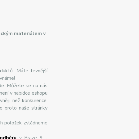
ickým materiálem v
duktů. Máte levnější
ovnáme!
de. Můžete se na nás
 není v nabídce eshopu
něji, než konkurence.
te proto naše stránky
ch položek zvládneme
odběru
v Praze 9 -