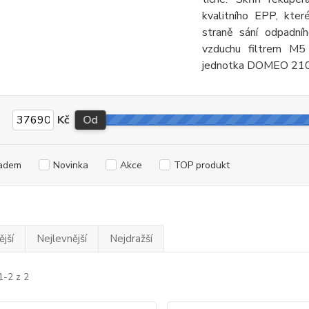
kvalitního EPP, kter
straně sání odpadní
vzduchu filtrem M5 
jednotka DOMEO 210 F
Kč
Od
adem
Novinka
Akce
TOP produkt
jší
Nejlevnější
Nejdražší
1-2 z 2