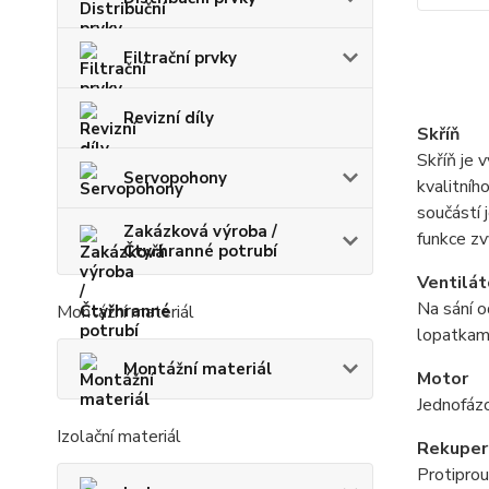
Filtrační prvky
Revizní díly
Skříň
Skříň je 
Servopohony
kvalitníh
součástí 
Zakázková výroba /
funkce z
Čtyřhranné potrubí
Ventilát
Na sání o
Montážní materiál
lopatkami
Montážní materiál
Motor
Jednofáz
Izolační materiál
Rekuper
Protiprou