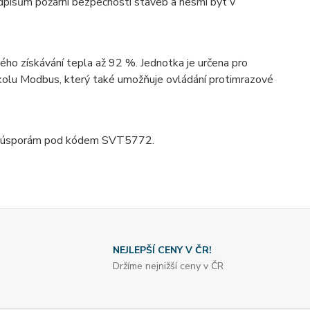
edpisům požární bezpečnosti staveb a nesmí být v
ho získávání tepla až 92 %. Jednotka je určena pro
kolu Modbus, který také umožňuje ovládání protimrazové
ná úsporám pod kódem SVT5772.
NEJLEPŠÍ CENY V ČR!
Držíme nejnižší ceny v ČR