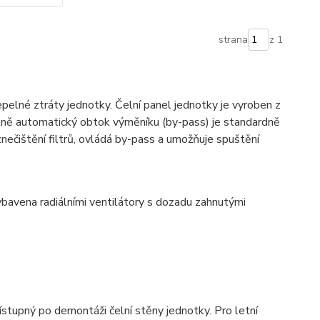
strana
z 1
epelné ztráty jednotky. Čelní panel jednotky je vyroben z
 Plně automatický obtok výměníku (by-pass) je standardně
znečištění filtrů, ovládá by-pass a umožňuje spuštění
ybavena radiálními ventilátory s dozadu zahnutými
ístupný po demontáži čelní stěny jednotky. Pro letní