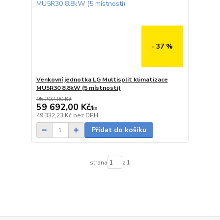
- 37 %
Venkovní jednotka LG Multisplit klimatizace
MU5R30 8.8kW (5 místnosti)
95 202,00 Kč
59 692,00 Kč
/
ks
Skladem
49 332,23 Kč
bez DPH
Přidat do košíku
strana
z 1