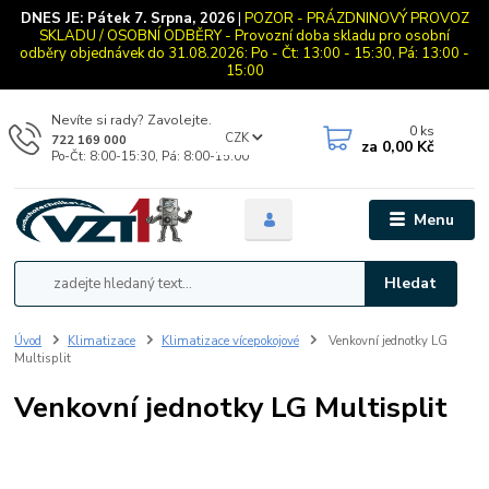
DNES JE:
Pátek 7. Srpna, 2026
|
POZOR - PRÁZDNINOVÝ PROVOZ
SKLADU / OSOBNÍ ODBĚRY - Provozní doba skladu pro osobní
odběry objednávek do 31.08.2026: Po - Čt: 13:00 - 15:30, Pá: 13:00 -
15:00
Nevíte si rady? Zavolejte.
0
ks
CZK
722 169 000
za
0,00 Kč
Po-Čt: 8:00-15:30, Pá: 8:00-15:00
Menu
Hledat
Úvod
Klimatizace
Klimatizace vícepokojové
Venkovní jednotky LG
Multisplit
Venkovní jednotky LG Multisplit