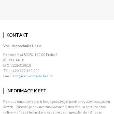
KONTAKT
Vzduchotechnika1 s.r.o.
Podkovářská 800/6, 190 00 Praha 9
IČ: 29316618
DIČ: CZ29316618
Tel.: +420 722 169 000
Email:
info@vzduchotechnika1.cz
INFORMACE K EET
Podle zákona o evidenci tržeb je prodávající povinen vystavit kupujícímu
účtenku. Zároveň je povinen zaevidovat přijatou tržbu u správce daně
online; v případě technického výpadku pak nejpozději do 48 hodin.