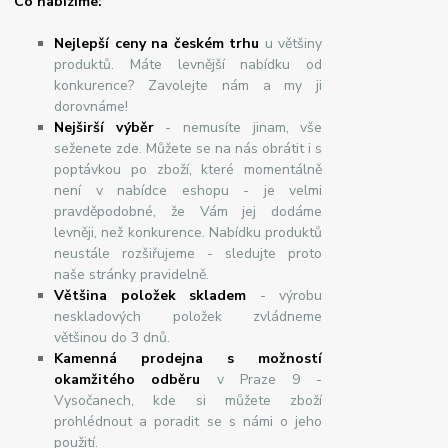
Co nabízíme:
Nejlepší ceny na českém trhu
u většiny
produktů. Máte levnější nabídku od
konkurence? Zavolejte nám a my ji
dorovnáme!
Nej
š
ir
ší
v
ý
b
ě
r
- nemusíte jinam, vše
seženete zde. Můžete se na nás obrátit i s
poptávkou po zboží, které momentálně
není v nabídce eshopu - je velmi
pravděpodobné, že Vám jej dodáme
levněji, než konkurence. Nabídku produktů
neustále rozšiřujeme - sledujte proto
naše stránky pravidelně.
Většina položek skladem
- výrobu
neskladových položek zvládneme
většinou do 3 dnů.
Kamenná prodejna s možností
okamžitého odběru
v Praze 9 -
Vysočanech, kde si můžete zboží
prohlédnout a poradit se s námi o jeho
použití.