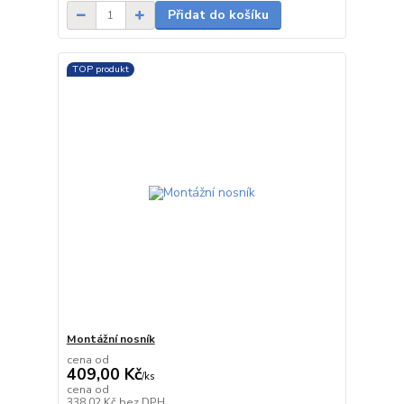
Přidat do košíku
TOP produkt
Montážní nosník
cena od
409,00 Kč
/
ks
cena od
Skladem
338,02 Kč
bez DPH