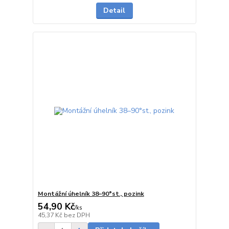
Detail
Montážní úhelník 38–90°st., pozink
54,90 Kč
/
ks
Skladem
45,37 Kč
bez DPH