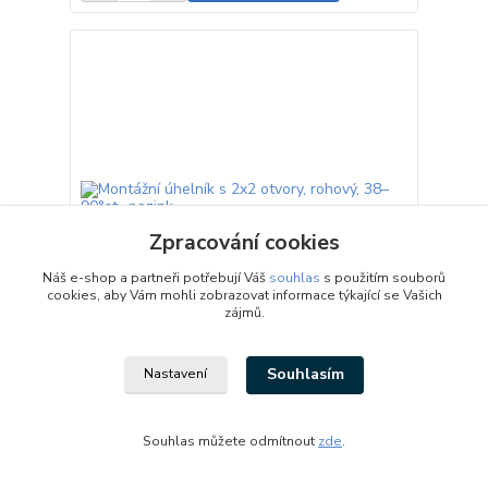
Zpracování cookies
Náš e-shop a partneři potřebují Váš
souhlas
s použitím souborů
cookies, aby Vám mohli zobrazovat informace týkající se Vašich
zájmů.
Souhlasím
Nastavení
Montážní úhelník s 2x2 otvory, rohový, 38–90°st.,
pozink
59,90 Kč
/
ks
skladem
49,50 Kč
bez DPH
Souhlas můžete odmítnout
zde
.
Přidat do košíku