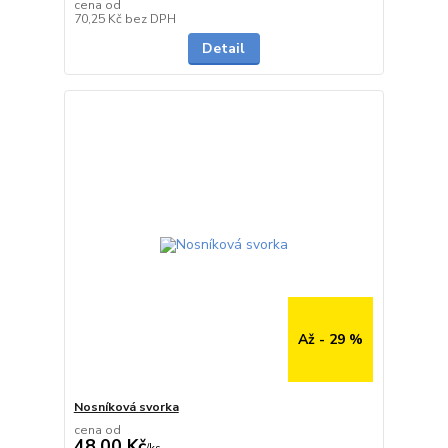
cena od
skladem
70,25 Kč
bez DPH
Detail
Až - 29 %
Nosníková svorka
cena od
48,00 Kč