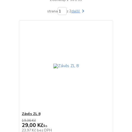
strana
z 2
další
Závěs ZL 8
19,36 Kč
29,00 Kč
/
ks
skladem
23,97 Kč
bez DPH