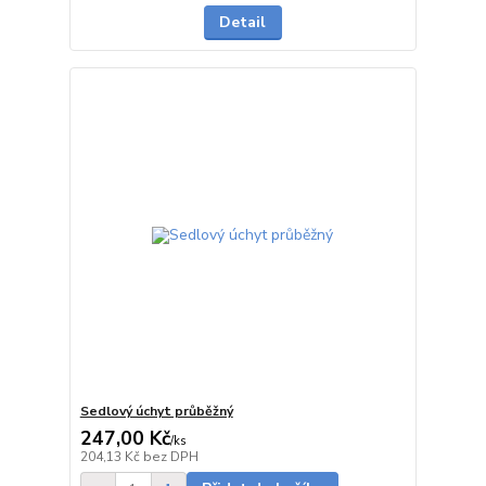
Detail
Sedlový úchyt průběžný
247,00 Kč
/
ks
do 1 dne
204,13 Kč
bez DPH