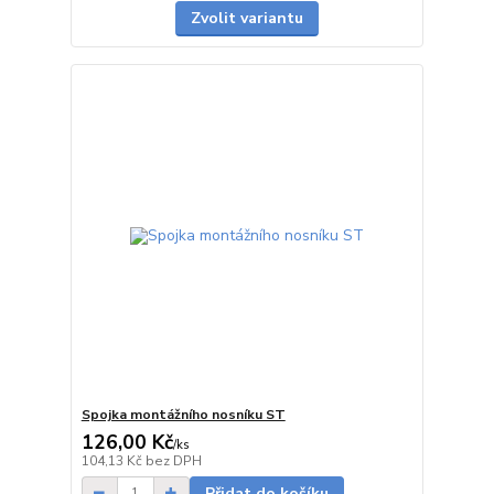
Zvolit variantu
Spojka montážního nosníku ST
126,00 Kč
/
ks
do 1 dne
104,13 Kč
bez DPH
Přidat do košíku