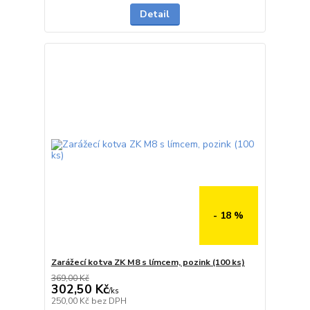
Detail
- 18 %
Zarážecí kotva ZK M8 s límcem, pozink (100 ks)
369,00 Kč
302,50 Kč
/
ks
Skladem
250,00 Kč
bez DPH