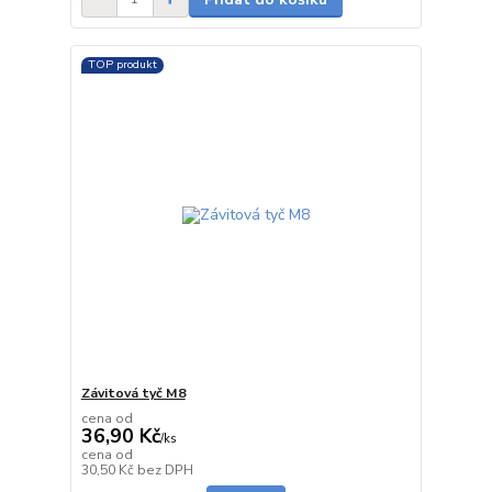
TOP produkt
Závitová tyč M8
cena od
36,90 Kč
/
ks
cena od
skladem
30,50 Kč
bez DPH