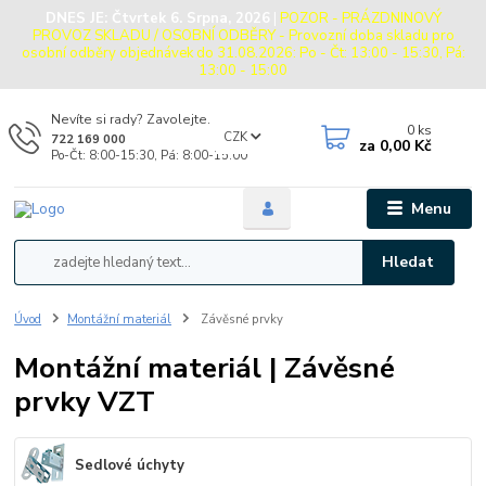
DNES JE:
Čtvrtek 6. Srpna, 2026
|
POZOR - PRÁZDNINOVÝ
PROVOZ SKLADU / OSOBNÍ ODBĚRY - Provozní doba skladu pro
osobní odběry objednávek do 31.08.2026: Po - Čt: 13:00 - 15:30, Pá:
13:00 - 15:00
Nevíte si rady? Zavolejte.
0
ks
CZK
722 169 000
za
0,00 Kč
Po-Čt: 8:00-15:30, Pá: 8:00-15:00
Menu
Hledat
Úvod
Montážní materiál
Závěsné prvky
Montážní materiál | Závěsné
prvky VZT
Sedlové úchyty