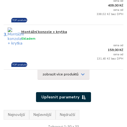
cena od
409,00 Kč
cena od
338,02 Kč bez DPH
TOP produkt
Montážní konzole + krytka
3.
Skladem
cena od
159,00 Kč
cena od
131,40 Kč bez DPH
TOP produkt
zobrazit více produktů
Upřesnit parametry
Nejnovější
Nejlevnější
Nejdražší
Zobrazuji 1-30 z 33