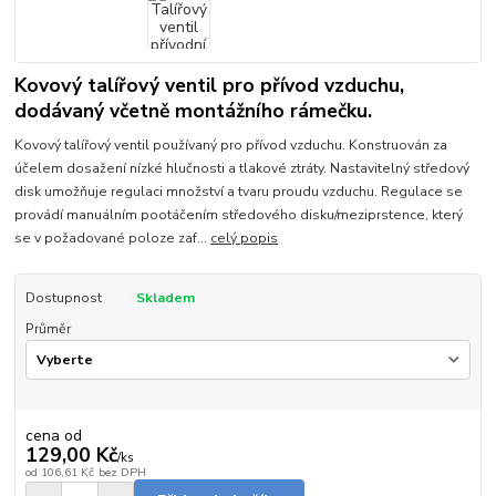
Kovový talířový ventil pro přívod vzduchu,
dodávaný včetně montážního rámečku.
Kovový talířový ventil používaný pro přívod vzduchu. Konstruován za
účelem dosažení nízké hlučnosti a tlakové ztráty. Nastavitelný středový
disk umožňuje regulaci množství a tvaru proudu vzduchu. Regulace se
provádí manuálním pootáčením středového disku/meziprstence, který
se v požadované poloze zaf...
celý popis
Dostupnost
Skladem
Průměr
cena od
129,00 Kč
/
ks
od
106,61 Kč
bez DPH