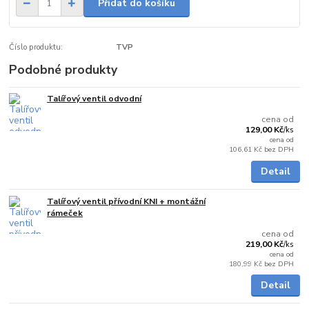
Přidat do košíku
Číslo produktu:
TVP
Podobné produkty
Talířový ventil odvodní
Skladem
cena od
129,00 Kč
/
ks
cena od
106,61 Kč
bez DPH
Detail
Talířový ventil přívodní KNI + montážní
Skladem
rámeček
cena od
219,00 Kč
/
ks
cena od
180,99 Kč
bez DPH
Detail