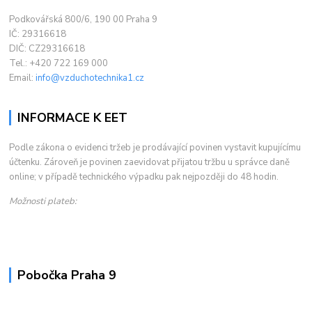
Podkovářská 800/6, 190 00 Praha 9
IČ: 29316618
DIČ: CZ29316618
Tel.: +420 722 169 000
Email:
info@vzduchotechnika1.cz
INFORMACE K EET
Podle zákona o evidenci tržeb je prodávající povinen vystavit kupujícímu
účtenku. Zároveň je povinen zaevidovat přijatou tržbu u správce daně
online; v případě technického výpadku pak nejpozději do 48 hodin.
Možnosti plateb:
Pobočka Praha 9