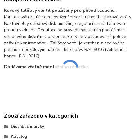
Kovový talířový ventil používaný pro přívod vzduchu
.
Konstruován za účelem dosažení nízké hlučnosti a tlakové ztráty.
Nastavitelný středový disk umožňuje regulaci množství a tvaru
proudu vzduchu. Regulace se provádí manuálním pootáčením
středového disku/meziprstence, který se v požadované poloze
zafixuje kontramatkou. Talířový ventil je vyroben z ocelového
plechu s epoxidovým nátěrem bílé barvy RAL 9016 (volitelně s
barvou RAL 9010).
Dodáváme včetně montážního rámečku.
Zboží zařazeno v kategoriích
Distribuční prvky
Katalog