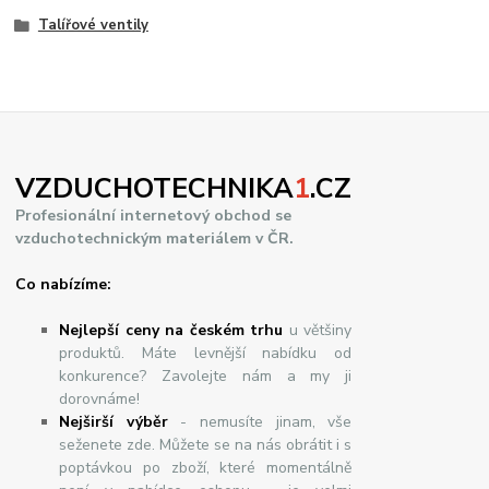
Talířové ventily
VZDUCHOTECHNIKA
1
.CZ
Profesionální internetový obchod se
vzduchotechnickým materiálem v ČR.
Co nabízíme:
Nejlepší ceny na českém trhu
u většiny
produktů. Máte levnější nabídku od
konkurence? Zavolejte nám a my ji
dorovnáme!
Nej
š
ir
ší
v
ý
b
ě
r
- nemusíte jinam, vše
seženete zde. Můžete se na nás obrátit i s
poptávkou po zboží, které momentálně