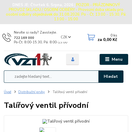
DNES JE:
Čtvrtek 6. Srpna, 2026
|
POZOR - PRÁZDNINOVÝ
PROVOZ SKLADU / OSOBNÍ ODBĚRY - Provozní doba skladu pro
osobní odběry objednávek do 31.08.2026: Po - Čt: 13:00 - 15:30, Pá:
13:00 - 15:00
Nevíte si rady? Zavolejte.
0
ks
CZK
722 169 000
za
0,00 Kč
Po-Čt: 8:00-15:30, Pá: 8:00-15:00
Menu
Hledat
Úvod
Distribuční prvky
Talířový ventil přívodní
Talířový ventil přívodní