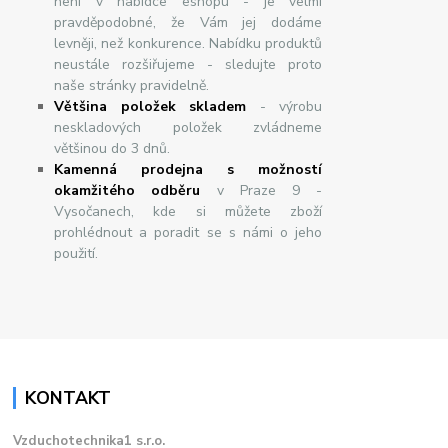
není v nabídce eshopu - je velmi
pravděpodobné, že Vám jej dodáme
levněji, než konkurence. Nabídku produktů
neustále rozšiřujeme - sledujte proto
naše stránky pravidelně.
Většina položek skladem
- výrobu
neskladových položek zvládneme
většinou do 3 dnů.
Kamenná prodejna s možností
okamžitého odběru
v Praze 9 -
Vysočanech, kde si můžete zboží
prohlédnout a poradit se s námi o jeho
použití.
KONTAKT
Vzduchotechnika1 s.r.o.