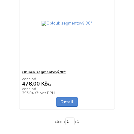
Oblouk segmentový 90°
cena od
478,00 Kč
/
ks
cena od
Skladem
395,04 Kč
bez DPH
Detail
strana
z 1