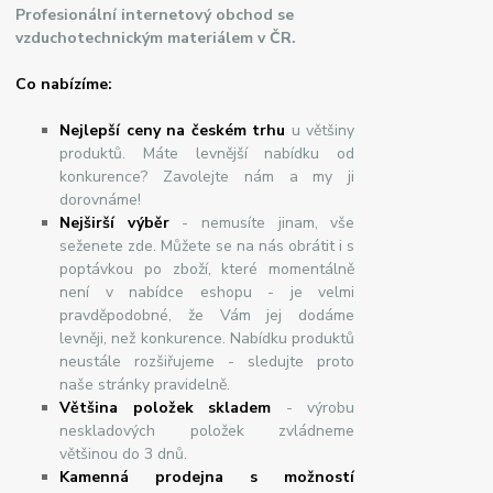
Profesionální internetový obchod se
vzduchotechnickým materiálem v ČR.
Co nabízíme:
Nejlepší ceny na českém trhu
u většiny
produktů. Máte levnější nabídku od
konkurence? Zavolejte nám a my ji
dorovnáme!
Nej
š
ir
ší
v
ý
b
ě
r
- nemusíte jinam, vše
seženete zde. Můžete se na nás obrátit i s
poptávkou po zboží, které momentálně
není v nabídce eshopu - je velmi
pravděpodobné, že Vám jej dodáme
levněji, než konkurence. Nabídku produktů
neustále rozšiřujeme - sledujte proto
naše stránky pravidelně.
Většina položek skladem
- výrobu
neskladových položek zvládneme
většinou do 3 dnů.
Kamenná prodejna s možností