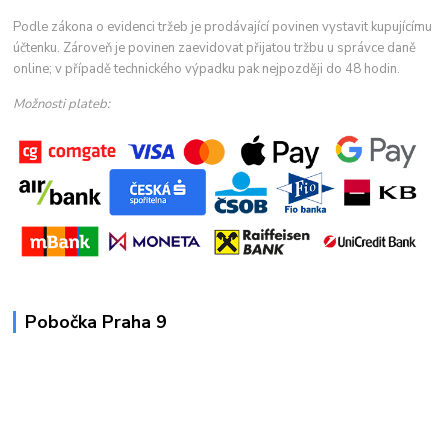
Podle zákona o evidenci tržeb je prodávající povinen vystavit kupujícímu
účtenku. Zároveň je povinen zaevidovat přijatou tržbu u správce daně
online; v případě technického výpadku pak nejpozději do 48 hodin.
Možnosti plateb:
Pobočka Praha 9