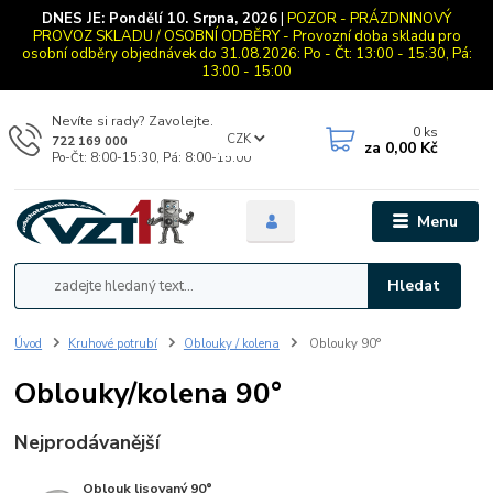
DNES JE:
Pondělí 10. Srpna, 2026
|
POZOR - PRÁZDNINOVÝ
PROVOZ SKLADU / OSOBNÍ ODBĚRY - Provozní doba skladu pro
osobní odběry objednávek do 31.08.2026: Po - Čt: 13:00 - 15:30, Pá:
13:00 - 15:00
Nevíte si rady? Zavolejte.
0
ks
CZK
722 169 000
za
0,00 Kč
Po-Čt: 8:00-15:30, Pá: 8:00-15:00
Menu
Hledat
Úvod
Kruhové potrubí
Oblouky / kolena
Oblouky 90°
Oblouky/kolena 90°
Nejprodávanější
Oblouk lisovaný 90°