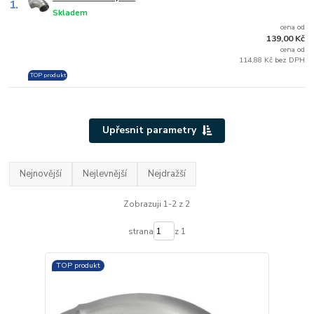
1.
Skladem
cena od
139,00 Kč
cena od
114,88 Kč bez DPH
TOP produkt
Upřesnit parametry
Nejnovější
Nejlevnější
Nejdražší
Zobrazuji 1-2 z 2
strana
z 1
TOP produkt