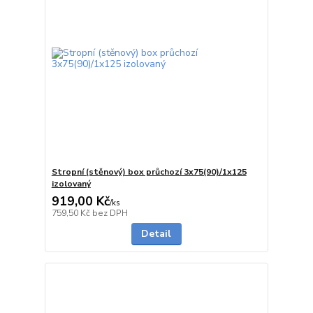
Stropní (stěnový) box průchozí 3x75(90)/1x125
izolovaný
919,00 Kč
/
ks
5 - 7 dnů
759,50 Kč
bez DPH
Detail