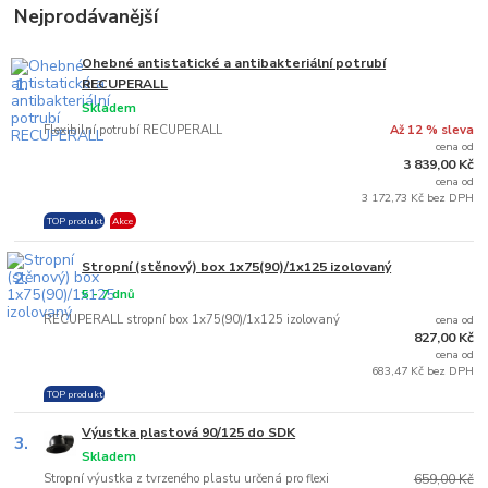
Nejprodávanější
Ohebné antistatické a antibakteriální potrubí
1.
RECUPERALL
Skladem
Flexibilní potrubí RECUPERALL
Až 12 % sleva
cena od
3 839,00 Kč
cena od
3 172,73 Kč bez DPH
TOP produkt
Akce
Stropní (stěnový) box 1x75(90)/1x125 izolovaný
2.
5 - 7 dnů
RECUPERALL stropní box 1x75(90)/1x125 izolovaný
cena od
827,00 Kč
cena od
683,47 Kč bez DPH
TOP produkt
Výustka plastová 90/125 do SDK
3.
Skladem
Stropní výustka z tvrzeného plastu určená pro flexi
659,00 Kč