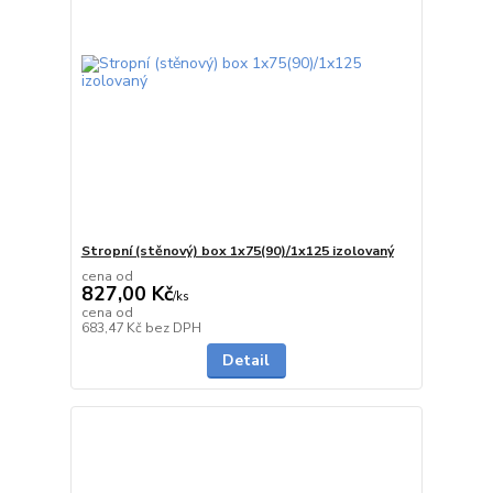
Stropní (stěnový) box 1x75(90)/1x125 izolovaný
cena od
827,00 Kč
/
ks
cena od
5 - 7 dnů
683,47 Kč
bez DPH
Detail