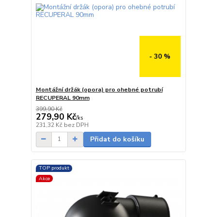
- 30 %
Montážní držák (opora) pro ohebné potrubí
RECUPERAL 90mm
399,90 Kč
279,90 Kč
/
ks
5 - 7 dnů
231,32 Kč
bez DPH
Přidat do košíku
TOP produkt
Akce