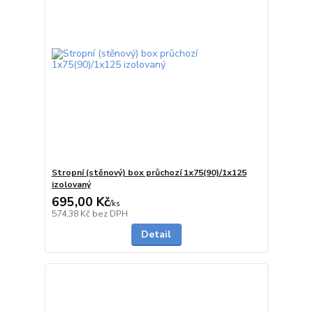
Stropní (stěnový) box průchozí 1x75(90)/1x125
izolovaný
695,00 Kč
/
ks
5 - 7 dnů
574,38 Kč
bez DPH
Detail