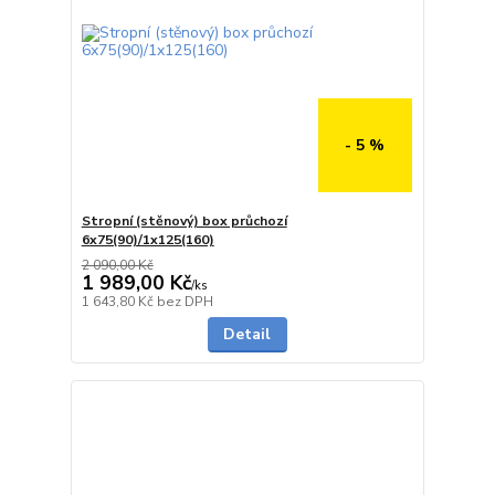
- 5 %
Stropní (stěnový) box průchozí
6x75(90)/1x125(160)
2 090,00 Kč
1 989,00 Kč
/
ks
5 - 7 dnů
1 643,80 Kč
bez DPH
Detail