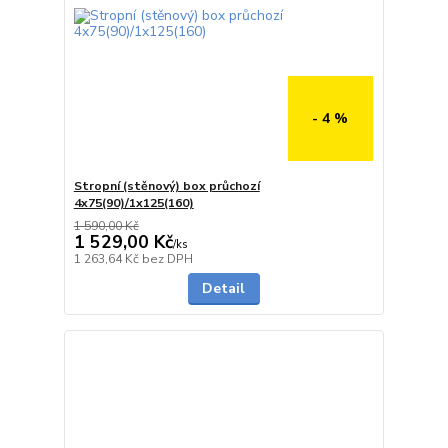
- 4 %
Stropní (stěnový) box průchozí
4x75(90)/1x125(160)
1 590,00 Kč
1 529,00 Kč
/
ks
5 - 7 dnů
1 263,64 Kč
bez DPH
Detail