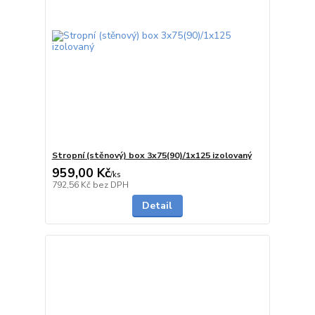
Stropní (stěnový) box 3x75(90)/1x125 izolovaný
959,00 Kč
/
ks
5 - 7 dnů
792,56 Kč
bez DPH
Detail