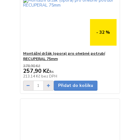
- 32 %
Montážní držák (opora) pro ohebné potrubí
RECUPERAL 75mm
378,90 Kč
257,90 Kč
/
ks
5 - 7 dnů
213,14 Kč
bez DPH
Přidat do košíku