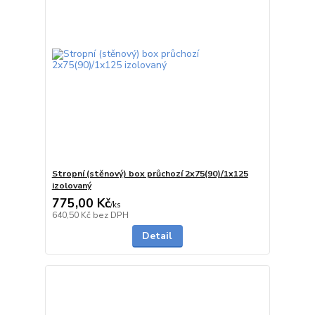
Stropní (stěnový) box průchozí 2x75(90)/1x125
izolovaný
775,00 Kč
/
ks
5 - 7 dnů
640,50 Kč
bez DPH
Detail