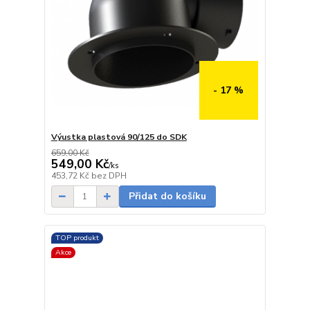
- 17 %
Výustka plastová 90/125 do SDK
659,00 Kč
549,00 Kč
/
ks
Skladem
453,72 Kč
bez DPH
Přidat do košíku
TOP produkt
Akce