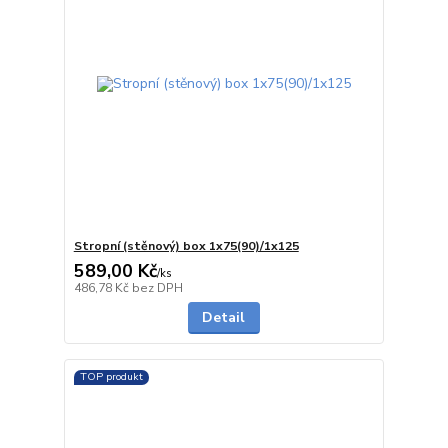
Stropní (stěnový) box 1x75(90)/1x125
589,00 Kč
/
ks
5 - 7 dnů
486,78 Kč
bez DPH
Detail
TOP produkt