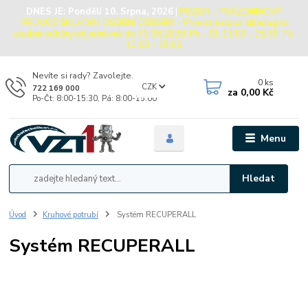
DNES JE:
Pondělí 10. Srpna, 2026
|
POZOR - PRÁZDNINOVÝ
PROVOZ SKLADU / OSOBNÍ ODBĚRY - Provozní doba skladu pro
osobní odběry objednávek do 31.08.2026: Po - Čt: 13:00 - 15:30, Pá:
13:00 - 15:00
Nevíte si rady? Zavolejte.
0
ks
CZK
722 169 000
za
0,00 Kč
Po-Čt: 8:00-15:30, Pá: 8:00-15:00
Menu
Hledat
Úvod
Kruhové potrubí
Systém RECUPERALL
Systém RECUPERALL