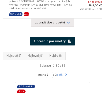
potrubí RECUPERALL 90/76 k uchycení talířových
17 % sleva
ventilů TVO/TVP 125 a KNI-RML/KWI-RML 125 do
549,00 Kč
sádrokartonových stropů či stěn.
453,72 Kč bez DPH
TOP produkt
Akce
zobrazit více produktů
Upřesnit parametry
Nejnovější
Nejlevnější
Nejdražší
Zobrazuji 1-30 z 32
strana
z 2
další
TOP produkt
Akce