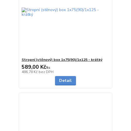
Stropní (stěnový) box 1x75(90)/1x125 - krátký
589,00 Kč
/
ks
5 - 7 dnů
486,78 Kč
bez DPH
Detail