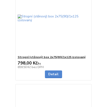
Stropní (stěnový) box 2x75(90)/1x125 izolovaný
798,00 Kč
/
ks
5 - 7 dnů
659,50 Kč
bez DPH
Detail