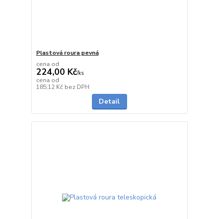
Plastová roura pevná
cena od
224,00 Kč
/
ks
cena od
do 2 dnů
185,12 Kč
bez DPH
Detail