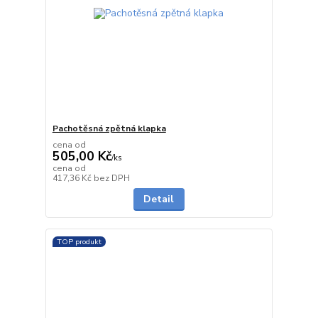
Pachotěsná zpětná klapka
cena od
505,00 Kč
/
ks
cena od
skladem
417,36 Kč
bez DPH
Detail
TOP produkt