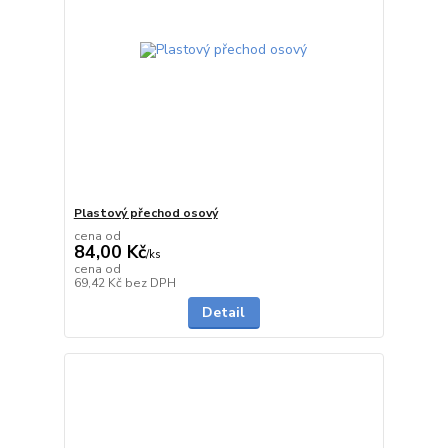
Plastový přechod osový
cena od
84,00 Kč
/
ks
cena od
do 1 dne
69,42 Kč
bez DPH
Detail