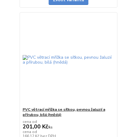
PVC větrací mřížka se síťkou, pevnou žaluzií a
přírubou, bílá (hnědá)
cena od
201,00 Kč
/
ks
cena od
Skladem
166,12 Kč
bez DPH