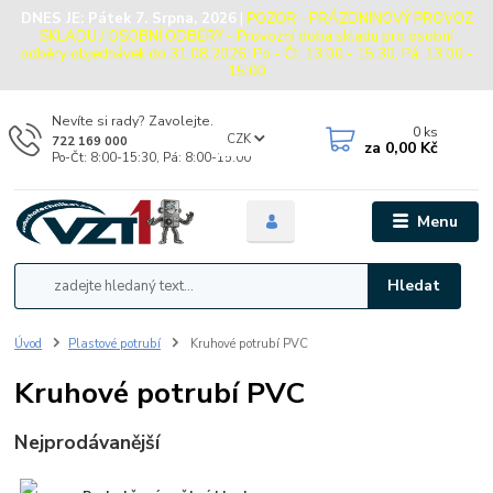
DNES JE:
Pátek 7. Srpna, 2026
|
POZOR - PRÁZDNINOVÝ PROVOZ
SKLADU / OSOBNÍ ODBĚRY - Provozní doba skladu pro osobní
odběry objednávek do 31.08.2026: Po - Čt: 13:00 - 15:30, Pá: 13:00 -
15:00
Nevíte si rady? Zavolejte.
0
ks
CZK
722 169 000
za
0,00 Kč
Po-Čt: 8:00-15:30, Pá: 8:00-15:00
Menu
Hledat
Úvod
Plastové potrubí
Kruhové potrubí PVC
Kruhové potrubí PVC
Nejprodávanější