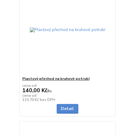
Plastový přechod na kruhové potrubí
cena od
140,00 Kč
/
ks
cena od
do 1 dne
115,70 Kč
bez DPH
Detail