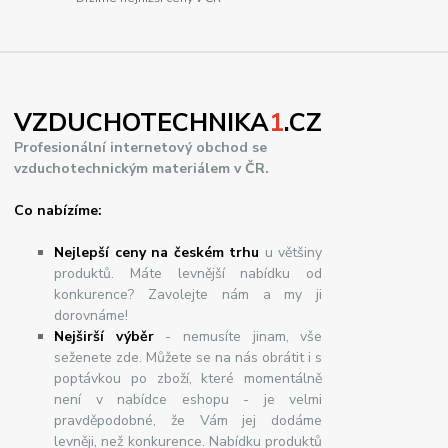
VZDUCHOTECHNIKA
1
.CZ
Profesionální internetový obchod se
vzduchotechnickým materiálem v ČR.
Co nabízíme:
Nejlepší ceny na českém trhu
u většiny
produktů. Máte levnější nabídku od
konkurence? Zavolejte nám a my ji
dorovnáme!
Nej
š
ir
ší
v
ý
b
ě
r
- nemusíte jinam, vše
seženete zde. Můžete se na nás obrátit i s
poptávkou po zboží, které momentálně
není v nabídce eshopu - je velmi
pravděpodobné, že Vám jej dodáme
levněji, než konkurence. Nabídku produktů