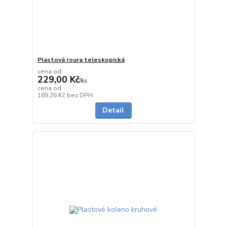
Plastová roura teleskopická
cena od
229,00 Kč
/
ks
cena od
na dotaz
189,26 Kč
bez DPH
Detail