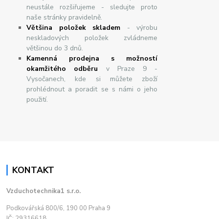
neustále rozšiřujeme - sledujte proto
naše stránky pravidelně.
Většina položek skladem
- výrobu
neskladových položek zvládneme
většinou do 3 dnů.
Kamenná prodejna s možností
okamžitého odběru
v Praze 9 -
Vysočanech, kde si můžete zboží
prohlédnout a poradit se s námi o jeho
použití.
KONTAKT
Vzduchotechnika1 s.r.o.
Podkovářská 800/6, 190 00 Praha 9
IČ: 29316618