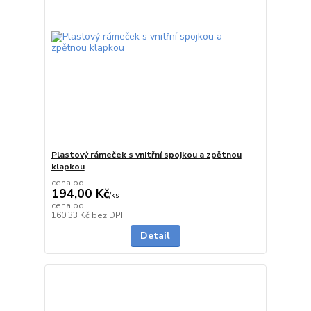
Plastový rámeček s vnitřní spojkou a zpětnou
klapkou
cena od
194,00 Kč
/
ks
cena od
do 1 dne
160,33 Kč
bez DPH
Detail