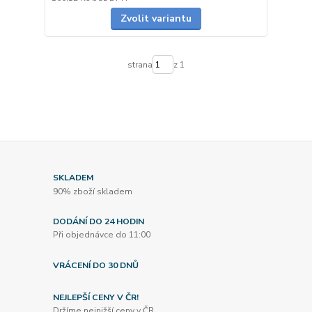
Zvolit variantu
strana
z 1
SKLADEM
90% zboží skladem
DODÁNÍ DO 24 HODIN
Při objednávce do 11:00
VRÁCENÍ DO 30 DNŮ
NEJLEPŠÍ CENY V ČR!
Držíme nejnižší ceny v ČR