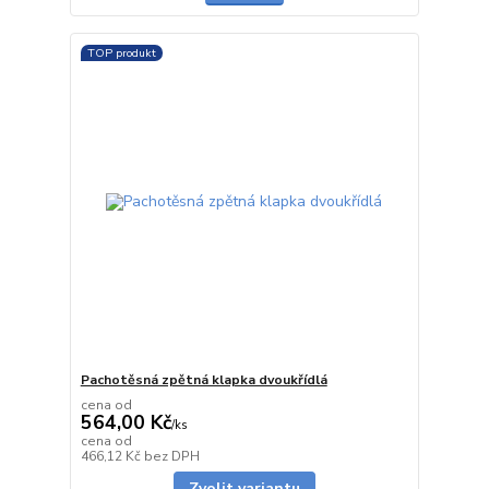
TOP produkt
Pachotěsná zpětná klapka dvoukřídlá
cena od
564,00 Kč
/
ks
cena od
skladem
466,12 Kč
bez DPH
Zvolit variantu