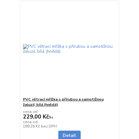
PVC větrací mřížka s přírubou a samotížnou
žaluzií, bílá (hnědá)
cena od
229,00 Kč
/
ks
cena od
Skladem
189,26 Kč
bez DPH
Detail