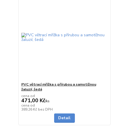
PVC větrací mřížka s přírubou a samotížnou
žaluzií, šedá
cena od
471,00 Kč
/
ks
cena od
Skladem
389,26 Kč
bez DPH
Detail