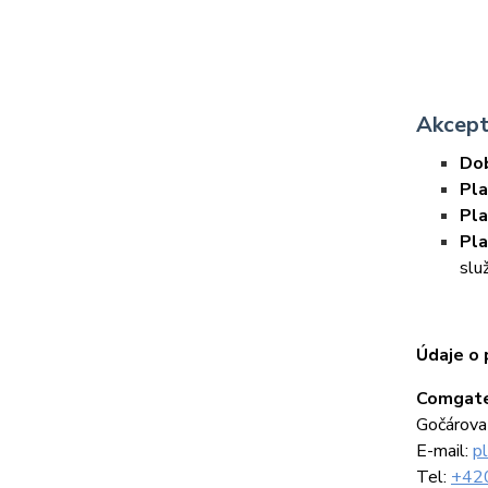
Akcept
Dob
Pla
Pla
Pla
slu
Údaje o 
Comgate,
Gočárova
E-mail:
p
Tel:
+42