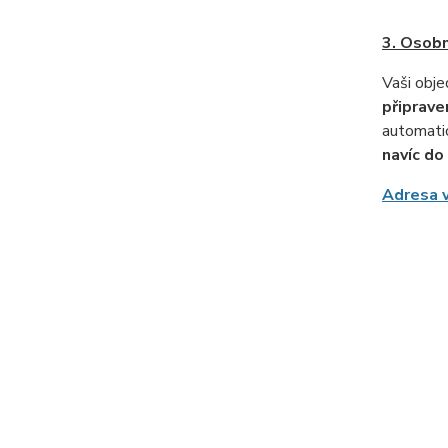
3. Osobn
Vaši obje
připrave
automatic
navíc do
Adresa v