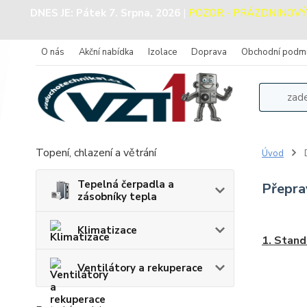
DNES JE:
Pátek 7. Srpna, 2026
|
POZOR - PRÁZDNINOVÝ PR
O nás
Akční nabídka
Izolace
Doprava
Obchodní podm
Topení, chlazení a větrání
Úvod
Tepelná čerpadla a
Přepra
zásobníky tepla
Klimatizace
1. Stand
Ventilátory a rekuperace