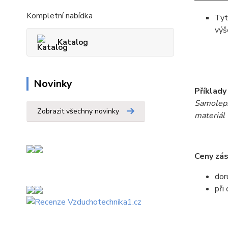
Kompletní nabídka
Tyt
výš
Katalog
Novinky
Příklady
Samolepí
Zobrazit všechny novinky
materiál 
Ceny zás
dor
při