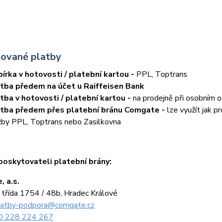
ované platby
írka v hotovosti / platební kartou -
PPL, Toptrans
tba předem na účet u Raiffeisen Bank
tba v hotovosti / platební kartou -
na prodejně při osobním o
tba předem přes platební bránu Comgate -
lze využít jak p
žby PPL, Toptrans nebo Zasilkovna
poskytovateli platební brány:
 a.s.
 třída 1754 / 48b, Hradec Králové
latby-podpora@comgate.cz
0 228 224 267