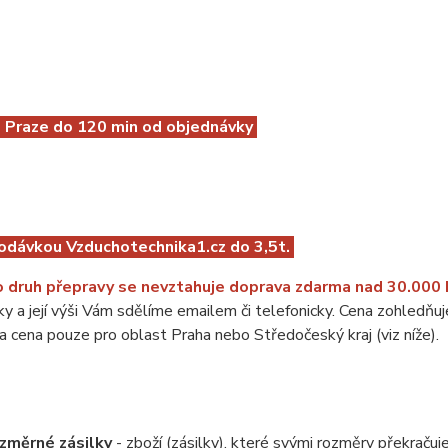
o Praze do 120 min od objednávky
odávkou Vzduchotechnika1.cz do 3,5t.
 druh přepravy se nevztahuje doprava zdarma nad 30.000
y a její výši Vám sdělíme emailem či telefonicky. Cena zohledňuj
 cena pouze pro oblast Praha nebo Středočeský kraj (viz níže).
ozměrné zásilky
- zboží (zásilky), které svými rozměry překraču