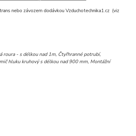
ptrans nebo závozem dodávkou Vzduchotechnika1.cz (viz
á roura - s délkou nad 1m, Čtyřhranné potrubí,
lumič hluku kruhový s délkou nad 900 mm, Montážní