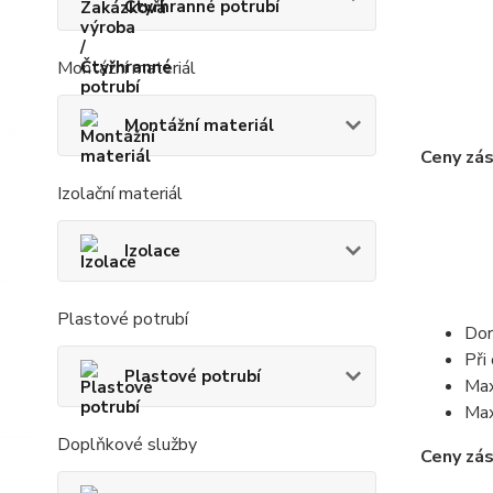
Čtyřhranné potrubí
Montážní materiál
Montážní materiál
Ceny zás
Izolační materiál
Izolace
Plastové potrubí
Dor
Při
Plastové potrubí
Max
Max
Doplňkové služby
Ceny zás