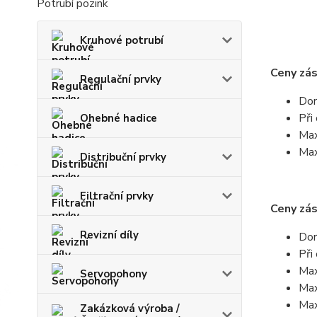
Potrubí pozink
Kruhové potrubí
Ceny zás
Regulační prvky
Dor
Při
Ohebné hadice
Max
Max
Distribuční prvky
Filtrační prvky
Ceny zás
Revizní díly
Dor
Při
Max
Servopohony
Max
Max
Zakázková výroba /