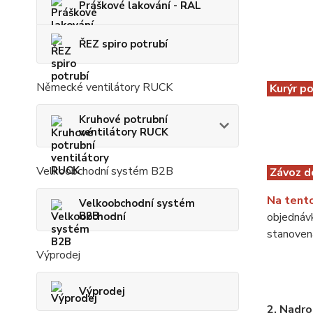
Práškové lakování - RAL
ŘEZ spiro potrubí
Německé ventilátory RUCK
Kurýr p
Kruhové potrubní
ventilátory RUCK
Velkoobchodní systém B2B
Závoz d
Na tento
Velkoobchodní systém
B2B
objednávk
stanovena
Výprodej
Výprodej
2. Nadr