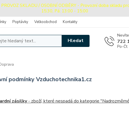
OVOZ SKLADU / OSOBNÍ ODBĚRY - Provozní doba skladu pro oso
15:30, Pá: 13:00 - 15:00
ínky
Poptávky
Velkoobchod
Kontakty
Nevíte
Hledat
722 
Po-Čt:
Doprava
vní podmínky Vzduchotechnika1.cz
ardní zásilky
- zboží, které nespadá do kategorie "Nadrozměrné" 