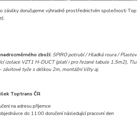
o zásilky doručujeme výhradně prostřednictvím společnosti To
e).
 nadrozměrného zboží:
SPIRO potrubí / Hladká roura / Plastov
cí izolace VZT1 H-DUCT (platí i pro řezané tabule 1,5m2), T
- závitové tyče s délkou 2m, montážní lišty aj.
ilek Toptrans ČR
učení na adresu příjemce
 objednávce do 11:00 doručení následující pracovní den