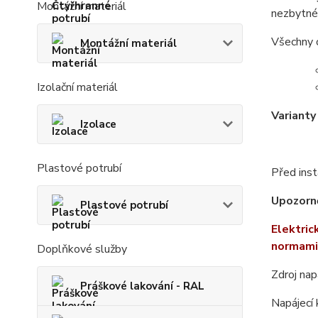
Montážní materiál
nezbytné
Všechny 
Montážní materiál
Izolační materiál
Varianty
Izolace
Plastové potrubí
Před inst
Upozorně
Plastové potrubí
Elektric
normami
Doplňkové služby
Zdroj nap
Práškové lakování - RAL
Napájecí 