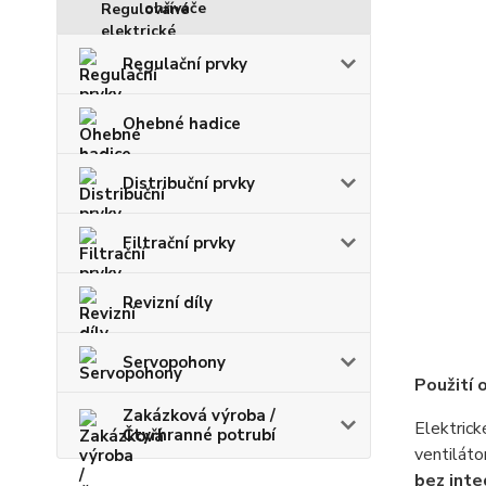
ohřívače
Regulační prvky
Ohebné hadice
Distribuční prvky
Filtrační prvky
Revizní díly
Servopohony
Použití o
Zakázková výroba /
Elektrick
Čtyřhranné potrubí
ventilát
bez int