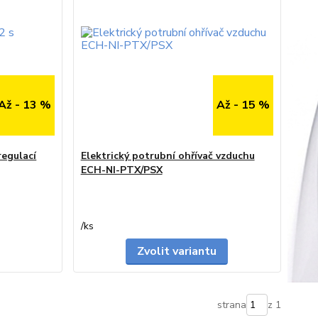
Až - 13 %
Až - 15 %
regulací
Elektrický potrubní ohřívač vzduchu
ECH-NI-PTX/PSX
do 2 dnů
na dotaz
/
ks
Zvolit variantu
strana
z 1