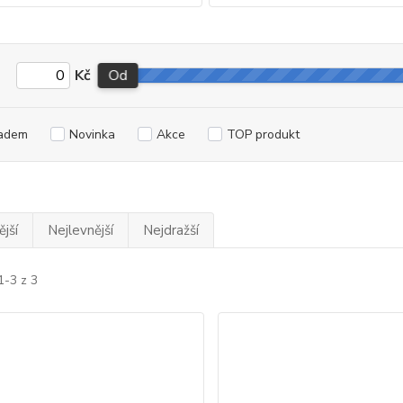
Kč
Od
adem
Novinka
Akce
TOP produkt
jší
Nejlevnější
Nejdražší
1-3 z 3