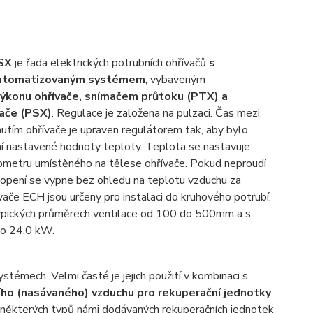
SX
je řada elektrických potrubních ohřívačů
s
utomatizovaným systémem
, vybaveným
ýkonu ohřívače, snímačem průtoku (PTX) a
ače (PSX)
. Regulace je založena na pulzaci. Čas mezi
utím ohřívače je upraven regulátorem tak, aby bylo
ní nastavené hodnoty teploty. Teplota se nastavuje
ometru umístěného na tělese ohřívače. Pokud neproudí
topení se vypne bez ohledu na teplotu vzduchu za
vače ECH jsou určeny pro instalaci do kruhového potrubí.
typických průměrech ventilace od 100 do 500mm a s
do 24,0 kW.
stémech. Velmi časté je jejich použití v kombinaci s
ího (nasávaného) vzduchu pro rekuperační jednotky
 u některých typů námi dodávaných rekuperačních jednotek