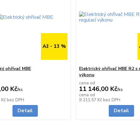
Až - 13 %
cký ohřívač MBE
Elektrický ohřívač MBE R2 s 
výkonu
cena od
,00 Kč
11 146,00 Kč
/
ks
/
ks
cena od
do 2 dnů
3 Kč
bez DPH
9 211,57 Kč
bez DPH
Detail
Detail