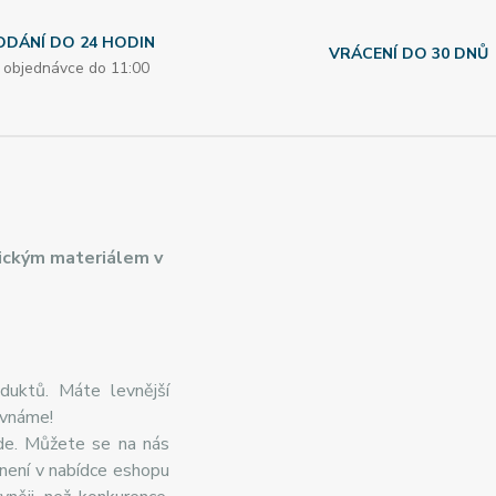
ODÁNÍ DO 24 HODIN
VRÁCENÍ DO 30 DNŮ
i objednávce do 11:00
ickým materiálem v
duktů. Máte levnější
ovnáme!
de. Můžete se na nás
 není v nabídce eshopu