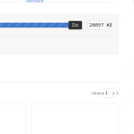
Do
Kč
strana
z 1