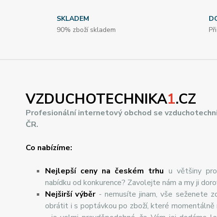
SKLADEM
D
90% zboží skladem
Př
VZDUCHOTECHNIKA
1
.CZ
Profesionální internetový obchod se vzduchotechn
ČR.
Co nabízíme:
Nejlepší ceny na českém trhu
u většiny pro
nabídku od konkurence? Zavolejte nám a my ji dor
Nej
š
ir
ší
v
ý
b
ě
r
- nemusíte jinam, vše seženete z
obrátit i s poptávkou po zboží, které momentálně