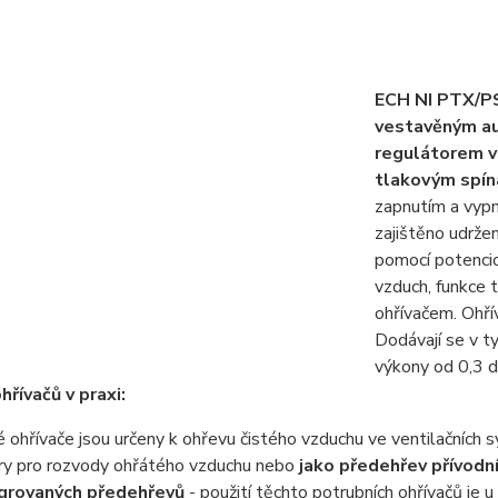
ECH NI PTX/P
vestavěným a
regulátorem v
tlakovým spín
zapnutím a vypn
zajištěno udrže
pomocí potenci
vzduch, funkce 
ohřívačem. Ohří
Dodávají se v 
výkony od 0,3 
hřívačů v praxi:
é ohřívače jsou určeny k ohřevu čistého vzduchu ve ventilačních sy
ory pro rozvody ohřátého vzduchu nebo
jako předehřev přívodn
egrovaných předehřevů
- použití těchto potrubních ohřívačů je