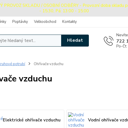
ROVOZ SKLADU / OSOBNÍ ODBĚRY - Provozní doba skladu pro o
- 15:30, Pá: 13:00 - 15:00
ínky
Poptávky
Velkoobchod
Kontakty
Nevíte
Hledat
722 
Po-Čt:
ruhové potrubí
Ohřívače vzduchu
vače vzduchu
Elektrické ohřívače vzduchu
Vodní ohřívače vz