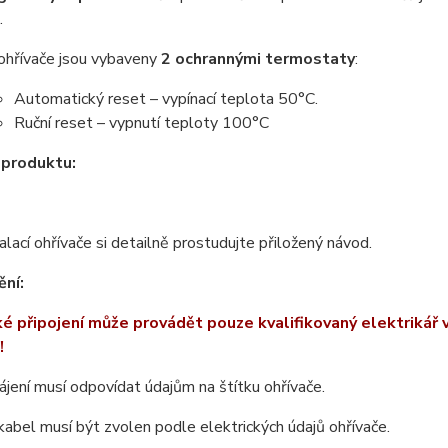
.
ohřívače jsou vybaveny
2 ochrannými termostaty
:
Automatický reset – vypínací teplota 50°C.
Ruční reset – vypnutí teploty 100°C
 produktu:
alací ohřívače si detailně prostudujte přiložený návod.
ní:
ké připojení může provádět pouze kvalifikovaný elektrikář 
!
ájení musí odpovídat údajům na štítku ohřívače.
kabel musí být zvolen podle elektrických údajů ohřívače.