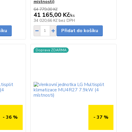
místnosti)
64 779,00 Kč
41 165,00 Kč
/
ks
Skladem
Skladem
34 020,66 Kč
bez DPH
šíku
Přidat do košíku
Doprava ZDARMA
- 36 %
- 37 %