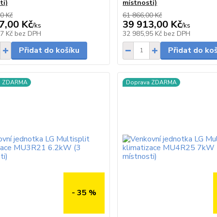
ti)
místnosti)
0 Kč
61 866,00 Kč
7,00 Kč
39 913,00 Kč
/
ks
/
ks
Skladem
07 Kč
bez DPH
32 985,95 Kč
bez DPH
Přidat do košíku
Přidat do ko
a ZDARMA
Doprava ZDARMA
- 35 %