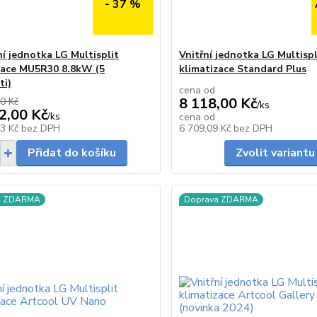
- 37 %
í jednotka LG Multisplit
Vnitřní jednotka LG Multispl
zace MU5R30 8.8kW (5
klimatizace Standard Plus
ti)
cena od
8 118,00 Kč
0 Kč
/
ks
2,00 Kč
/
ks
cena od
Skladem
23 Kč
bez DPH
6 709,09 Kč
bez DPH
Přidat do košíku
Zvolit variantu
a ZDARMA
Doprava ZDARMA