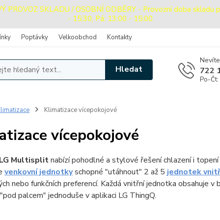
PROVOZ SKLADU / OSOBNÍ ODBĚRY - Provozní doba skladu pro o
- 15:30, Pá: 13:00 - 15:00
ínky
Poptávky
Velkoobchod
Kontakty
Nevíte
Hledat
722 
Po-Čt:
limatizace
Klimatizace vícepokojové
atizace vícepokojové
G Multisplit
nabízí pohodlné a stylové řešení chlazení i topení
te
venkovní jednotky
schopné "utáhnout" 2 až 5
jednotek vnit
ch nebo funkčních preferencí. Každá vnitřní jednotka obsahuje v
"pod palcem" jednoduše v aplikaci LG ThingQ.