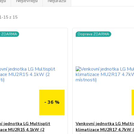
jší
Nejlevnější
Nejdražší
1-15 z 15
a ZDARMA
Doprava ZDARMA
- 36 %
í jednotka LG Multisplit
Venkovní jednotka LG Multis
zace MU2R15 4.1kW (2
klimatizace MU2R17 4.7kW 