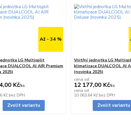
Až - 34 %
 jednotka LG Multisplit
Vnitřní jednotka LG Multispl
zace DUALCOOL AI AIR Premium
klimatizace DUALCOOL AI A
a 2025)
(novinka 2025)
cena od
4,00 Kč
12 177,00 Kč
/
ks
/
ks
cena od
Skladem
46 Kč
bez DPH
10 063,64 Kč
bez DPH
Zvolit variantu
Zvolit variantu