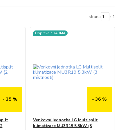
strana
z 1
Doprava ZDARMA
- 35 %
- 36 %
plit
Venkovní jednotka LG Multisplit
(2
klimatizace MU3R19 5.3kW (3