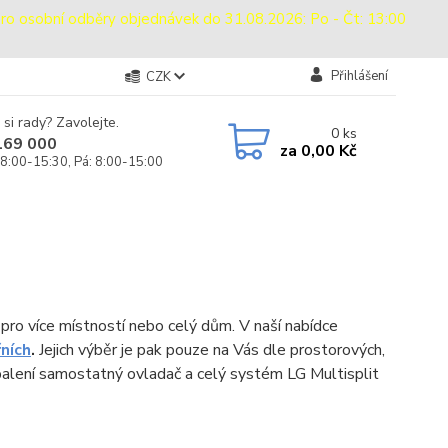
sobní odběry objednávek do 31.08.2026: Po - Čt: 13:00
Přihlášení
CZK
 si rady? Zavolejte.
0
ks
169 000
za
0,00 Kč
 8:00-15:30, Pá: 8:00-15:00
 pro více místností nebo celý dům. V naší nabídce
řních
.
Jejich výběr je pak pouze na Vás dle prostorových,
 balení samostatný ovladač a celý systém LG Multisplit