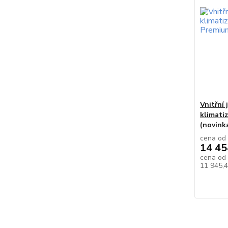
Vnitřní
klimati
(novink
cena od
14 45
cena od
11 945,