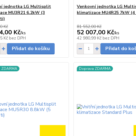
í jednotka LG Multisplit
Venkovní jednotka LG Multis
zace MU3R21 6.2kW (3
klimatizace MU4R25 7kW (4 
ti)
0 Kč
81 552,00 Kč
4,00 Kč
52 007,00 Kč
/
ks
/
ks
Skladem
05 Kč
bez DPH
42 980,99 Kč
bez DPH
Přidat do košíku
Přidat do ko
a ZDARMA
Doprava ZDARMA