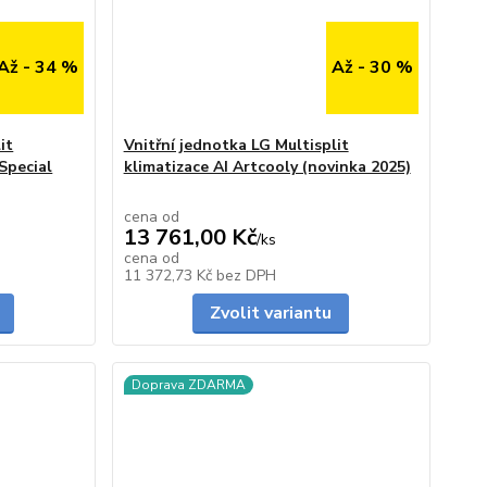
Až - 34 %
Až - 30 %
it
Vnitřní jednotka LG Multisplit
Special
klimatizace AI Artcooly (novinka 2025)
cena od
13 761,00 Kč
/
ks
cena od
Skladem
Skladem
11 372,73 Kč
bez DPH
Zvolit variantu
Doprava ZDARMA