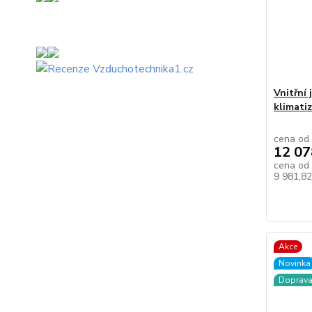
Vnitřní
klimati
cena od
12 07
cena od
9 981,8
Akce
Novinka
Doprav