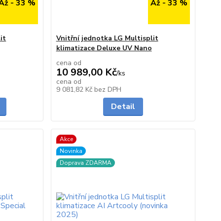
Až - 33 %
Až - 33 %
it
Vnitřní jednotka LG Multisplit
klimatizace Deluxe UV Nano
cena od
10 989,00 Kč
/
ks
cena od
Skladem
na dotaz
9 081,82 Kč
bez DPH
Detail
Akce
Novinka
Doprava ZDARMA