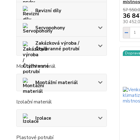
místnos
57 550,0
Revizní díly
36 84
30 452,
Servopohony
Zakázková výroba /
Čtyřhranné potrubí
Doprav
Montážní materiál
Montážní materiál
Izolační materiál
Izolace
Plastové potrubí