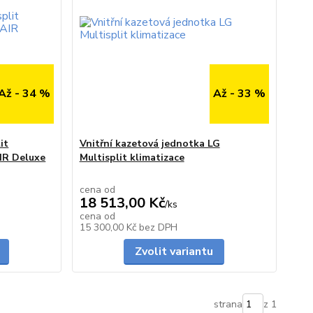
Až - 34 %
Až - 33 %
it
Vnitřní kazetová jednotka LG
IR Deluxe
Multisplit klimatizace
cena od
18 513,00 Kč
/
ks
cena od
Skladem
Skladem
15 300,00 Kč
bez DPH
Zvolit variantu
strana
z 1