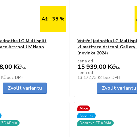
Až - 35 %
 jednotka LG Multisplit
Vnitřní jednotka LG Multispl
zace Artcool UV Nano
klimatizace Artcool Gallery 
(novinka 2024)
cena od
8,00 Kč
15 939,00 Kč
/
ks
/
ks
cena od
Skladem
2 Kč
bez DPH
13 172,73 Kč
bez DPH
Zvolit variantu
Zvolit variantu
Akce
Novinka
a ZDARMA
Doprava ZDARMA