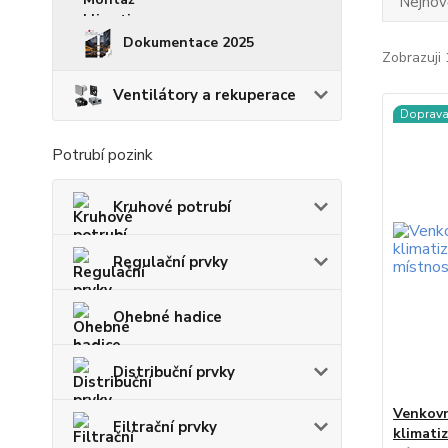
Nejnově
Dokumentace 2025
Zobrazuji 
Ventilátory a rekuperace
Doprav
Potrubí pozink
Kruhové potrubí
Regulační prvky
Ohebné hadice
Distribuční prvky
Venkovn
Filtrační prvky
klimati