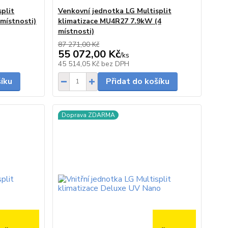
plit
Venkovní jednotka LG Multisplit
místnosti)
klimatizace MU4R27 7.9kW (4
místnosti)
87 271,00 Kč
55 072,00 Kč
/
ks
Skladem
Skladem
45 514,05 Kč
bez DPH
šíku
Přidat do košíku
Doprava ZDARMA