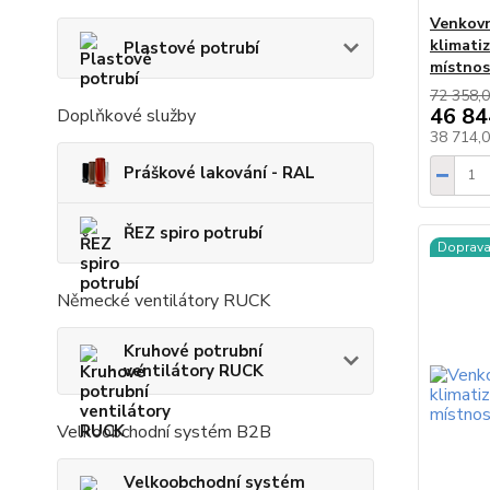
Venkovn
klimati
Plastové potrubí
místnos
72 358,0
46 84
Doplňkové služby
38 714,
Práškové lakování - RAL
ŘEZ spiro potrubí
Doprav
Německé ventilátory RUCK
Kruhové potrubní
ventilátory RUCK
Velkoobchodní systém B2B
Velkoobchodní systém