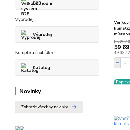
B2B
Výprodej
Venkovn
klimati
místnos
Výprodej
95 202,0
59 69
Kompletní nabídka
49 332,
Katalog
Doprav
Novinky
Zobrazit všechny novinky