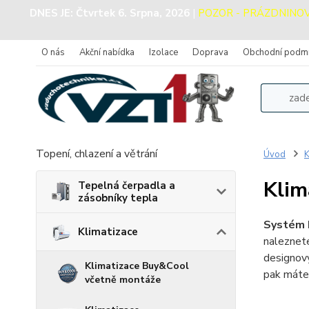
DNES JE:
Čtvrtek 6. Srpna, 2026
|
POZOR - PRÁZDNINOVÝ 
O nás
Akční nabídka
Izolace
Doprava
Obchodní podm
Topení, chlazení a větrání
Úvod
K
Klim
Tepelná čerpadla a
zásobníky tepla
Systém L
Klimatizace
nalezne
designový
Klimatizace Buy&Cool
pak máte
včetně montáže