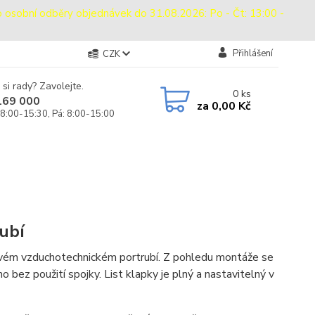
bní odběry objednávek do 31.08.2026: Po - Čt: 13:00 -
Přihlášení
CZK
 si rady? Zavolejte.
0
ks
169 000
za
0,00 Kč
 8:00-15:30, Pá: 8:00-15:00
rubí
hovém vzduchotechnickém portrubí. Z pohledu montáže se
o bez použití spojky. List klapky je plný a nastavitelný v