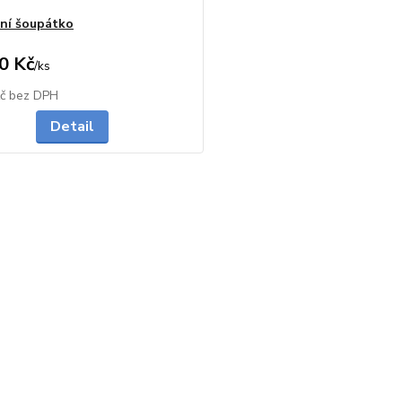
ní šoupátko
0 Kč
/
ks
do 2 dnů
Kč
bez DPH
Detail