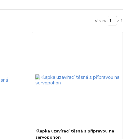
strana
z 1
Klapka uzavírací těsná s přípravou na
servopohon