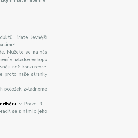
ickým materiálem v
duktů. Máte levnější
ovnáme!
de. Můžete se na nás
 není v nabídce eshopu
něji, než konkurence.
te proto naše stránky
ch položek zvládneme
odběru
v Praze 9 -
radit se s námi o jeho