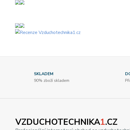
SKLADEM
D
90% zboží skladem
Př
VZDUCHOTECHNIKA
1
.CZ