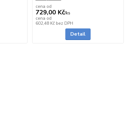
cena od
729,00 Kč
/
ks
cena od
Skladem
do 3 dnů
602,48 Kč
bez DPH
Detail