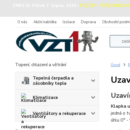
DNES JE:
Pátek 7. Srpna, 2026
|
POZOR - PRÁZDNINOVÝ PR
O nás
Akční nabídka
Izolace
Doprava
Obchodní podm
Topení, chlazení a větrání
Úvod
R
Uzav
Tepelná čerpadla a
zásobníky tepla
Uzaví
Klimatizace
Klapka u
jedná o t
Ventilátory a rekuperace
úhlu 0° 