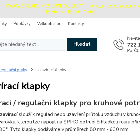
OVOZ SKLADU / OSOBNÍ ODBĚRY - Provozní doba skladu pro oso
15:30, Pá: 13:00 - 15:00
ínky
Poptávky
Velkoobchod
Kontakty
Nevíte
Hledat
722 
Po-Čt:
egulační prvky
Uzavírací klapky
írací klapky
rací / regulační klapky pro kruhové pot
zavírací
slouží k regulaci nebo uzavření průtoku vzduchu v kru
varovku, kterou lze napojit na SPIRO potrubí či hladkou rouru přím
- 90°. Tyto klapky dodáváme v průměrech 80 mm - 630 mm.