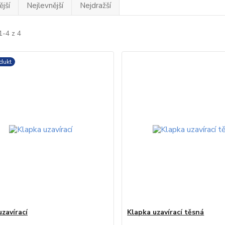
jší
Nejlevnější
Nejdražší
1-4 z 4
dukt
zavírací
Klapka uzavírací těsná