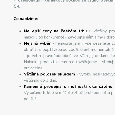
Profesionální internetový obchod se vzduchotechn
ČR.
Co nabízíme:
Nejlepší ceny na českém trhu
u většiny pro
nabídku od konkurence? Zavolejte nám a my ji dor
Nej
š
ir
ší
v
ý
b
ě
r
- nemusíte jinam, vše seženete z
obrátit i s poptávkou po zboží, které momentálně
- je velmi pravděpodobné, že Vám jej dodáme lev
Nabídku produktů neustále rozšiřujeme - sleduj
pravidelně.
Většina položek skladem
- výrobu neskladový
většinou do 3 dnů.
Kamenná prodejna s možností okamžitého 
Vysočanech, kde si můžete zboží prohlédnout a po
použití.