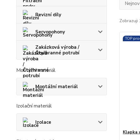
Nejnově
Revizní díly
Zobrazuji 
Servopohony
TOP pro
Zakázková výroba /
Čtyřhranné potrubí
Montážní materiál
Montážní materiál
Izolační materiál
Izolace
Klapka u