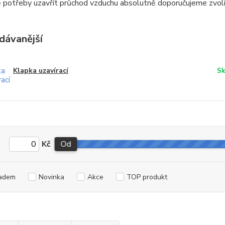
 potřeby uzavřít průchod vzduchu absolutně doporučujeme zvolit 
dávanější
Klapka uzavírací
Sk
Kč
Od
adem
Novinka
Akce
TOP produkt