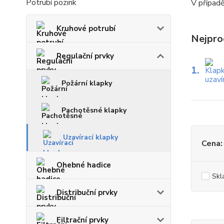
Potrubí pozink
V případě
Kruhové potrubí
Nejpro
Regulační prvky
1.
Požární klapky
Pachotěsné klapky
Uzavírací klapky
Cena:
Ohebné hadice
Skl
Distribuční prvky
Filtrační prvky