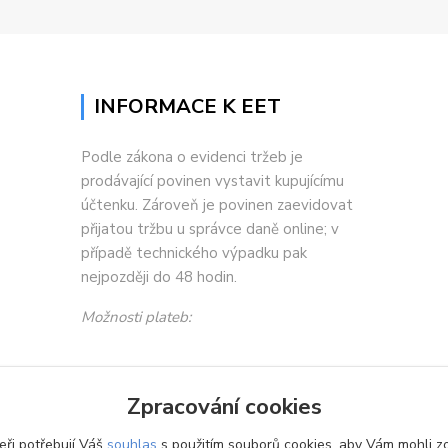
INFORMACE K EET
Podle zákona o evidenci tržeb je
prodávající povinen vystavit kupujícímu
účtenku. Zároveň je povinen zaevidovat
přijatou tržbu u správce daně online; v
případě technického výpadku pak
nejpozději do 48 hodin.
Možnosti plateb:
Zpracování cookies
eři potřebují Váš
souhlas
s použitím souborů cookies, aby Vám mohli z