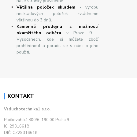
naše stránky pravidelně.
Většina položek skladem
- výrobu
neskladových položek zvládneme
většinou do 3 dnů.
Kamenná prodejna s možností
okamžitého odběru
v Praze 9 -
Vysočanech, kde si můžete zboží
prohlédnout a poradit se s námi o jeho
použití.
KONTAKT
Vzduchotechnika1 s.r.o.
Podkovářská 800/6, 190 00 Praha 9
IČ: 29316618
DIČ: CZ29316618