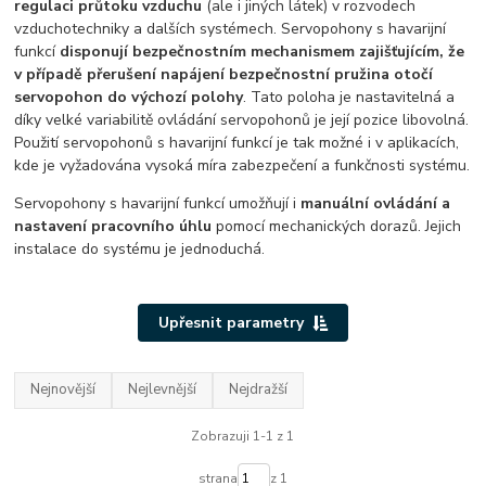
regulaci průtoku vzduchu
(ale i jiných látek) v rozvodech
vzduchotechniky a dalších systémech. Servopohony s havarijní
funkcí
disponují bezpečnostním mechanismem zajišťujícím, že
v případě přerušení napájení bezpečnostní pružina otočí
servopohon do výchozí polohy
. Tato poloha je nastavitelná a
díky velké variabilitě ovládání servopohonů je její pozice libovolná.
Použití servopohonů s havarijní funkcí je tak možné i v aplikacích,
kde je vyžadována vysoká míra zabezpečení a funkčnosti systému.
Servopohony s havarijní funkcí umožňují i
manuální ovládání a
nastavení pracovního úhlu
pomocí mechanických dorazů. Jejich
instalace do systému je jednoduchá.
Upřesnit parametry
Nejnovější
Nejlevnější
Nejdražší
Zobrazuji 1-1 z 1
strana
z 1