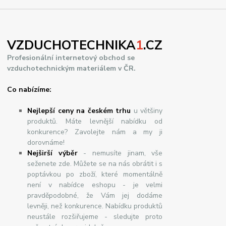
VZDUCHOTECHNIKA
1
.CZ
Profesionální internetový obchod se
vzduchotechnickým materiálem v ČR.
Co nabízíme:
Nejlepší ceny na českém trhu
u většiny
produktů. Máte levnější nabídku od
konkurence? Zavolejte nám a my ji
dorovnáme!
Nej
š
ir
ší
v
ý
b
ě
r
- nemusíte jinam, vše
seženete zde. Můžete se na nás obrátit i s
poptávkou po zboží, které momentálně
není v nabídce eshopu - je velmi
pravděpodobné, že Vám jej dodáme
levněji, než konkurence. Nabídku produktů
neustále rozšiřujeme - sledujte proto