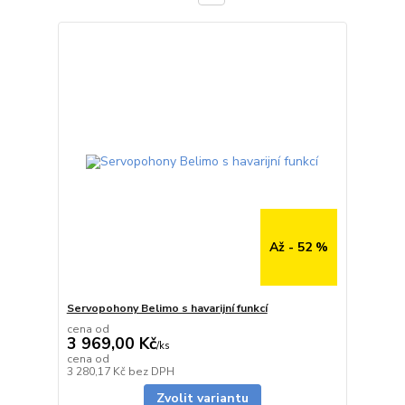
Až - 52 %
Servopohony Belimo s havarijní funkcí
cena od
3 969,00 Kč
/
ks
cena od
Skladem
3 280,17 Kč
bez DPH
Zvolit variantu