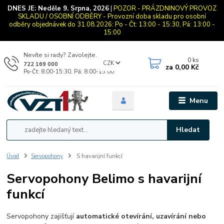
DNES JE:
Neděle 9. Srpna, 2026
|
POZOR - PRÁZDNINOVÝ PROVOZ
SKLADU / OSOBNÍ ODBĚRY - Provozní doba skladu pro osobní
odběry objednávek do 31.08.2026: Po - Čt: 13:00 - 15:30, Pá: 13:00 -
15:00
Nevíte si rady? Zavolejte.
0
ks
CZK
722 169 000
za
0,00 Kč
Po-Čt: 8:00-15:30, Pá: 8:00-15:00
Menu
Hledat
Úvod
Servopohony
S havarijní funkcí
Servopohony Belimo s havarijní
funkcí
Servopohony zajišťují
automatické otevírání, uzavírání nebo