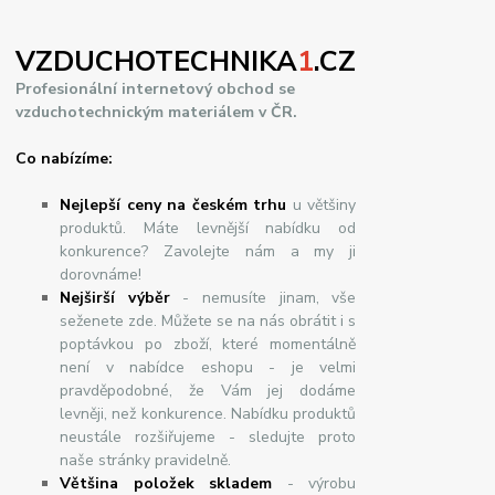
VZDUCHOTECHNIKA
1
.CZ
Profesionální internetový obchod se
vzduchotechnickým materiálem v ČR.
Co nabízíme:
Nejlepší ceny na českém trhu
u většiny
produktů. Máte levnější nabídku od
konkurence? Zavolejte nám a my ji
dorovnáme!
Nej
š
ir
ší
v
ý
b
ě
r
- nemusíte jinam, vše
seženete zde. Můžete se na nás obrátit i s
poptávkou po zboží, které momentálně
není v nabídce eshopu - je velmi
pravděpodobné, že Vám jej dodáme
levněji, než konkurence. Nabídku produktů
neustále rozšiřujeme - sledujte proto
naše stránky pravidelně.
Většina položek skladem
- výrobu