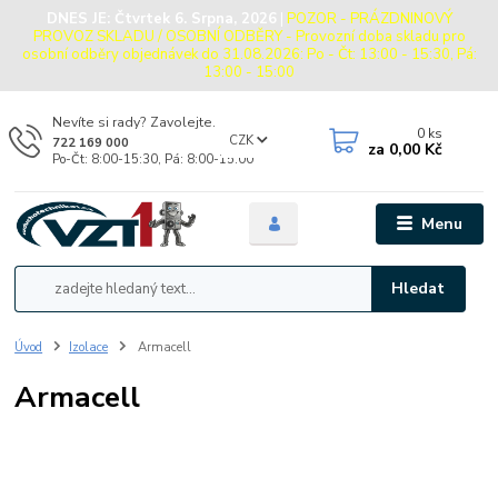
DNES JE:
Čtvrtek 6. Srpna, 2026
|
POZOR - PRÁZDNINOVÝ
PROVOZ SKLADU / OSOBNÍ ODBĚRY - Provozní doba skladu pro
osobní odběry objednávek do 31.08.2026: Po - Čt: 13:00 - 15:30, Pá:
13:00 - 15:00
Nevíte si rady? Zavolejte.
0
ks
CZK
722 169 000
za
0,00 Kč
Po-Čt: 8:00-15:30, Pá: 8:00-15:00
Menu
Hledat
Úvod
Izolace
Armacell
Armacell