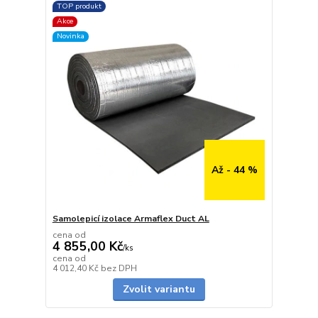
TOP produkt
Akce
Novinka
Až - 44 %
Samolepicí izolace Armaflex Duct AL
cena od
4 855,00 Kč
/
ks
cena od
Skladem
4 012,40 Kč
bez DPH
Zvolit variantu