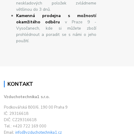
neskladových položek zvládneme
většinou do 3 dnů.
Kamenná prodejna s možností
okamžitého odběru
v Praze 9 -
Vysočanech, kde si můžete zboží
prohlédnout a poradit se s námi o jeho
použití.
KONTAKT
Vzduchotechnika1 s.r.o.
Podkovářská 800/6, 190 00 Praha 9
IČ: 29316618
DIČ: CZ29316618
Tel.: +420 722 169 000
Email:
info@vzduchotechnika1.cz