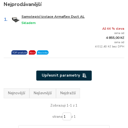
Nejprodávanější
Samolepicí izolace Armaflex Duct AL
1.
Skladem
Až 44 % sleva
cena od
4 855,00 Kč
cena od
4 012,40 Kč bez DPH
TOP produkt
Akce
Novinka
Upřesnit parametry
Nejnovější
Nejlevnější
Nejdražší
Zobrazuji 1-1 z 1
strana
z 1