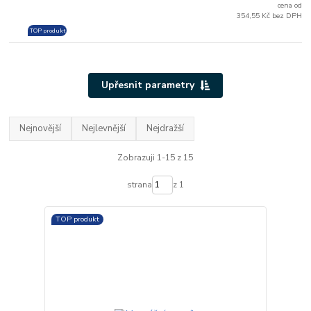
cena od
354,55 Kč bez DPH
TOP produkt
Upřesnit parametry
Nejnovější
Nejlevnější
Nejdražší
Zobrazuji 1-15 z 15
strana
z 1
TOP produkt