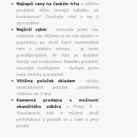
Nejlepší ceny na českém trhu
u většiny
produktů. Máte levnější nabídku od
konkurence? Zavolejte nám a my ji
dorovnáme!
Nej
š
ir
ší
v
ý
b
ě
r
- nemusíte jinam, vše
seženete zde. Můžete se na nás obrátit i s
poptávkou po zboží, které momentálně
není v nabídce eshopu - je velmi
pravděpodobné, že Vám jej dodáme
levněji, než konkurence. Nabídku produktů
neustále rozšiřujeme - sledujte proto
naše stránky pravidelně.
Většina položek skladem
- výrobu
neskladových položek zvládneme
většinou do 3 dnů.
Kamenná prodejna s možností
okamžitého odběru
v Praze 9 -
Vysočanech, kde si můžete zboží
prohlédnout a poradit se s námi o jeho
použití.