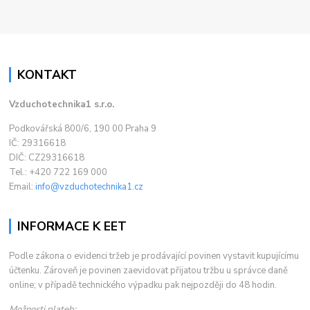
KONTAKT
Vzduchotechnika1 s.r.o.
Podkovářská 800/6, 190 00 Praha 9
IČ: 29316618
DIČ: CZ29316618
Tel.: +420 722 169 000
Email:
info@vzduchotechnika1.cz
INFORMACE K EET
Podle zákona o evidenci tržeb je prodávající povinen vystavit kupujícímu
účtenku. Zároveň je povinen zaevidovat přijatou tržbu u správce daně
online; v případě technického výpadku pak nejpozději do 48 hodin.
Možnosti plateb: