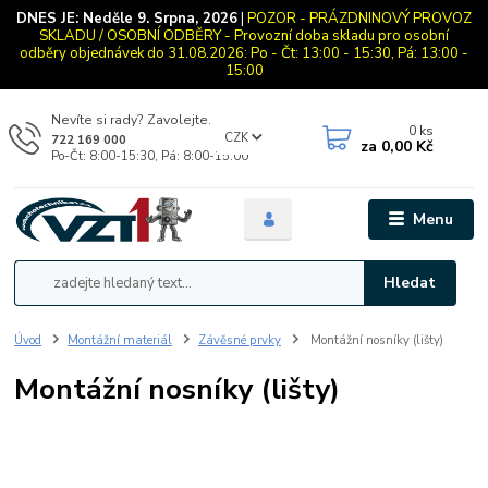
DNES JE:
Neděle 9. Srpna, 2026
|
POZOR - PRÁZDNINOVÝ PROVOZ
SKLADU / OSOBNÍ ODBĚRY - Provozní doba skladu pro osobní
odběry objednávek do 31.08.2026: Po - Čt: 13:00 - 15:30, Pá: 13:00 -
15:00
Nevíte si rady? Zavolejte.
0
ks
CZK
722 169 000
za
0,00 Kč
Po-Čt: 8:00-15:30, Pá: 8:00-15:00
Menu
Hledat
Úvod
Montážní materiál
Závěsné prvky
Montážní nosníky (lišty)
Montážní nosníky (lišty)