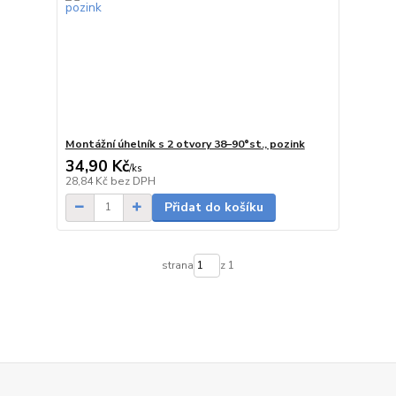
Montážní úhelník s 2 otvory 38–90°st., pozink
34,90 Kč
/
ks
skladem
28,84 Kč
bez DPH
Přidat do košíku
strana
z 1