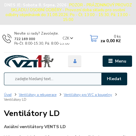
DNES JE:
Sobota 8. Srpna, 2026
|
POZOR - PRÁZDNINOVÝ PROVOZ
SKLADU / OSOBNÍ ODBĚRY - Provozní doba skladu pro osobní
odběry objednávek do 31.08.2026: Po - Čt: 13:00 - 15:30, Pá: 13:00 -
15:00
Nevíte si rady? Zavolejte.
0
ks
CZK
722 169 000
za
0,00 Kč
Po-Čt: 8:00-15:30, Pá: 8:00-15:00
Menu
Hledat
Úvod
Ventilátory a rekuperace
Ventilátory pro WC a koupelny
Ventilátory LD
Ventilátory LD
Axiální ventilátory VENTS LD