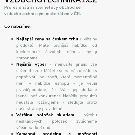
VZDUCHOTECHNIKA
1
.CZ
Profesionální internetový obchod se
vzduchotechnickým materiálem v ČR.
Co nabízíme:
Nejlepší ceny na českém trhu
u většiny
produktů. Máte levnější nabídku od
konkurence? Zavolejte nám a my ji
dorovnáme!
Nej
š
ir
ší
v
ý
b
ě
r
- nemusíte jinam, vše
seženete zde. Můžete se na nás obrátit i s
poptávkou po zboží, které momentálně
není v nabídce eshopu - je velmi
pravděpodobné, že Vám jej dodáme
levněji, než konkurence. Nabídku produktů
neustále rozšiřujeme - sledujte proto
naše stránky pravidelně.
Většina položek skladem
- výrobu
neskladových položek zvládneme
většinou do 3 dnů.
Kamenná prodejna s možností