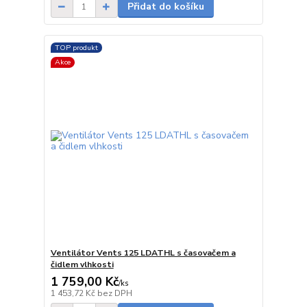
Přidat do košíku
TOP produkt
Akce
Ventilátor Vents 125 LDATHL s časovačem a
čidlem vlhkosti
1 759,00 Kč
/
ks
Vyprodáno
1 453,72 Kč
bez DPH