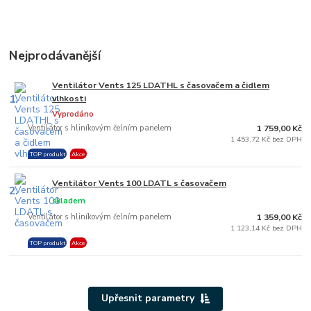
Nejprodávanější
Ventilátor Vents 125 LDATHL s časovačem a čidlem
1.
vlhkosti
Vyprodáno
Ventilátor s hliníkovým čelním panelem
1 759,00 Kč
1 453,72 Kč bez DPH
TOP produkt
Akce
Ventilátor Vents 100 LDATL s časovačem
2.
skladem
Ventilátor s hliníkovým čelním panelem
1 359,00 Kč
1 123,14 Kč bez DPH
TOP produkt
Akce
Upřesnit parametry