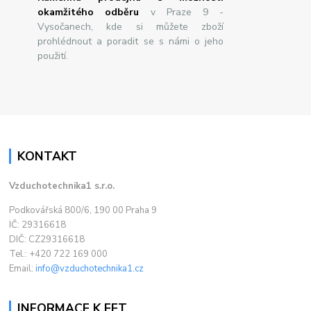
okamžitého odběru
v Praze 9 -
Vysočanech, kde si můžete zboží
prohlédnout a poradit se s námi o jeho
použití.
KONTAKT
Vzduchotechnika1 s.r.o.
Podkovářská 800/6, 190 00 Praha 9
IČ: 29316618
DIČ: CZ29316618
Tel.: +420 722 169 000
Email:
info@vzduchotechnika1.cz
INFORMACE K EET