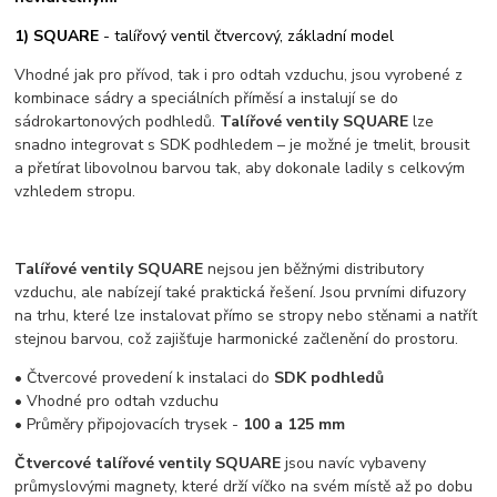
1) SQUARE
- talířový ventil čtvercový, základní model
Vhodné jak pro přívod, tak i pro odtah vzduchu, jsou vyrobené z
kombinace sádry a speciálních příměsí a instalují se do
sádrokartonových podhledů.
Talířové ventily SQUARE
lze
snadno integrovat s SDK podhledem – je možné je tmelit, brousit
a přetírat libovolnou barvou tak, aby dokonale ladily s celkovým
vzhledem stropu.
Talířové ventily SQUARE
nejsou jen běžnými distributory
vzduchu, ale nabízejí také praktická řešení. Jsou prvními difuzory
na trhu, které lze instalovat přímo se stropy nebo stěnami a natřít
stejnou barvou, což zajišťuje harmonické začlenění do prostoru.
• Čtvercové provedení k instalaci do
SDK podhledů
• Vhodné pro odtah vzduchu
•
Průměry připojovacích trysek -
100 a 125 mm
Čtvercové talířové ventily SQUARE
jsou navíc vybaveny
průmyslovými magnety, které drží víčko na svém místě až po dobu