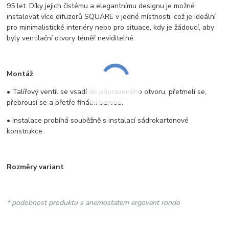
95 let. Díky jejich čistému a elegantnímu designu je možné
instalovat více difuzorů SQUARE v jedné místnosti, což je ideální
pro minimalistické interiéry nebo pro situace, kdy je žádoucí, aby
byly ventilační otvory téměř neviditelné.
Montáž
• Talířový ventil se vsadí do připraveného otvoru, přetmelí se,
přebrousí se a přetře finální barvou.
• Instalace probíhá souběžně s instalací sádrokartonové
konstrukce.
Rozměry variant
* podobnost produktu s anemostatem ergovent rondo