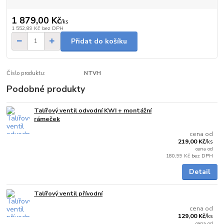
1 879,00 Kč
/
ks
1 552,89 Kč
bez DPH
Přidat do košíku
Číslo produktu:
NTVH
Podobné produkty
Talířový ventil odvodní KWI + montážní
Skladem
rámeček
cena od
219,00 Kč
/
ks
cena od
180,99 Kč
bez DPH
Detail
Talířový ventil přívodní
Skladem
cena od
129,00 Kč
/
ks
cena od