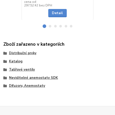
cena od
cena od
Skladem
297,52 Kč
bez DPH
240,50 Kč
be
Detail
Zboží zařazeno v kategoriích
Distribuční prvky
Katalog
Talířové ventily
Neviditelné anemostaty SDK
Difuzory, Anemostaty