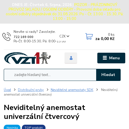
DNES JE:
Čtvrtek 6. Srpna, 2026
|
POZOR - PRÁZDNINOVÝ
PROVOZ SKLADU / OSOBNÍ ODBĚRY - Provozní doba skladu pro
osobní odběry objednávek do 31.08.2026: Po - Čt: 13:00 - 15:30, Pá:
13:00 - 15:00
Nevíte si rady? Zavolejte.
0
ks
CZK
722 169 000
za
0,00 Kč
Po-Čt: 8:00-15:30, Pá: 8:00-15:00
Menu
Hledat
Úvod
Distribuční prvky
Neviditelné anemostaty SDK
Neviditelný
anemostat univerzální čtvercový
Neviditelný anemostat
univerzální čtvercový
Novinka
TOP produkt