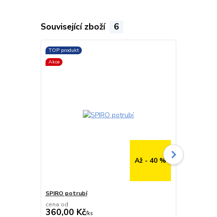
Související zboží
6
TOP produkt
TOP produkt
Akce
Až - 40 %
SPIRO potrubí
SPIRO potru
cena od
cena od
360,00 Kč
291,00 K
/
ks