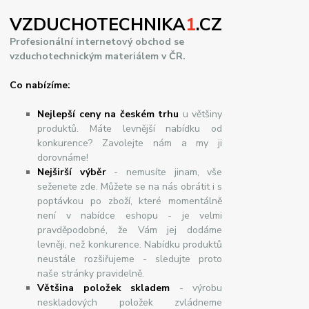
VZDUCHOTECHNIKA
1
.CZ
Profesionální internetový obchod se
vzduchotechnickým materiálem v ČR.
Co nabízíme:
Nejlepší ceny na českém trhu
u většiny
produktů. Máte levnější nabídku od
konkurence? Zavolejte nám a my ji
dorovnáme!
Nej
š
ir
ší
v
ý
b
ě
r
- nemusíte jinam, vše
seženete zde. Můžete se na nás obrátit i s
poptávkou po zboží, které momentálně
není v nabídce eshopu - je velmi
pravděpodobné, že Vám jej dodáme
levněji, než konkurence. Nabídku produktů
neustále rozšiřujeme - sledujte proto
naše stránky pravidelně.
Většina položek skladem
- výrobu
neskladových položek zvládneme