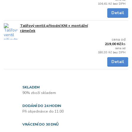
106,61 Kč
bez DPH
Detail
Talířový ventil přívodní KNI + montážní
Skladem
rámeček
cena od
219,00 Kč
/
ks
cena od
180,99 Kč
bez DPH
Detail
SKLADEM
90% zboží skladem
DODÁNÍ DO 24 HODIN
Při objednávce do 11:00
VRÁCENÍ DO 30 DNŮ