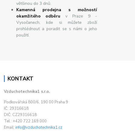
většinou do 3 dnů.
Kamenná prodejna s možností
okamžitého odběru
v Praze 9 -
Vysočanech, kde si můžete zboží
prohlédnout a poradit se s námi o jeho
použití.
KONTAKT
Vzduchotechnika1 s.r.o.
Podkovářská 800/6, 190 00 Praha 9
IČ: 29316618
DIČ: CZ29316618
Tel.: +420 722 169 000
Email:
info@vzduchotechnika1.cz