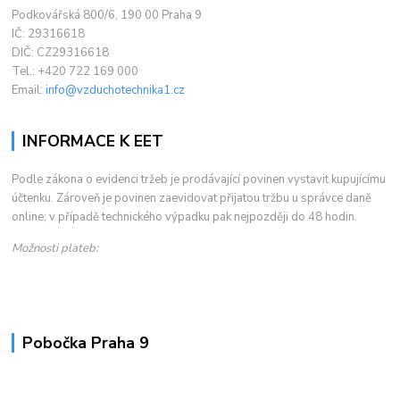
Podkovářská 800/6, 190 00 Praha 9
IČ: 29316618
DIČ: CZ29316618
Tel.: +420 722 169 000
Email:
info@vzduchotechnika1.cz
INFORMACE K EET
Podle zákona o evidenci tržeb je prodávající povinen vystavit kupujícímu
účtenku. Zároveň je povinen zaevidovat přijatou tržbu u správce daně
online; v případě technického výpadku pak nejpozději do 48 hodin.
Možnosti plateb:
Pobočka Praha 9