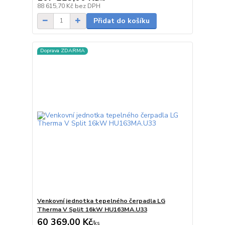
skladem
88 615,70 Kč
bez DPH
Přidat do košíku
Doprava ZDARMA
Venkovní jednotka tepelného čerpadla LG
Therma V Split 16kW HU163MA.U33
60 369,00 Kč
/
ks