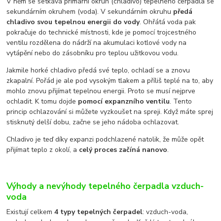
V něm se setkává primární okruh (chladivo) tepelného čerpadla se
sekundárním okruhem (voda). V sekundárním okruhu
předá
chladivo svou tepelnou energii do vody
. Ohřátá voda pak
pokračuje do technické místnosti, kde je pomocí trojcestného
ventilu rozdělena do nádrží na akumulaci kotlové vody na
vytápění nebo do zásobníku pro teplou užitkovou vodu.
Jakmile horké chladivo předá své teplo, ochladí se a znovu
zkapalní. Pořád je ale pod vysokým tlakem a příliš teplé na to, aby
mohlo znovu přijímat tepelnou energii. Proto se musí nejprve
ochladit. K tomu dojde
pomocí expanzního ventilu
. Tento
princip ochlazování si můžete vyzkoušet na spreji. Když máte sprej
stisknutý delší dobu, začne se jeho nádoba ochlazovat.
Chladivo je teď díky expanzi podchlazené natolik, že může opět
přijímat teplo z okolí, a
celý proces začíná nanovo
.
Výhody a nevýhody tepelného čerpadla vzduch-
voda
Existují celkem
4 typy tepelných čerpadel
: vzduch-voda,