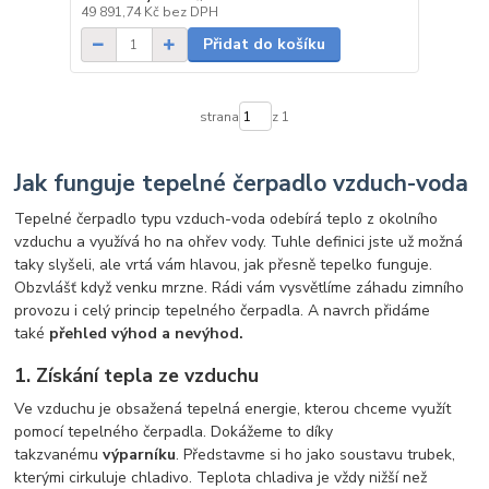
skladem
49 891,74 Kč
bez DPH
Přidat do košíku
strana
z 1
Jak funguje tepelné čerpadlo vzduch-voda
Tepelné čerpadlo typu vzduch-voda odebírá teplo z okolního
vzduchu a využívá ho na ohřev vody. Tuhle definici jste už možná
taky slyšeli, ale vrtá vám hlavou, jak přesně tepelko funguje.
Obzvlášť když venku mrzne. Rádi vám vysvětlíme záhadu zimního
provozu i celý princip tepelného čerpadla. A navrch přidáme
také
přehled výhod a nevýhod.
1. Získání tepla ze vzduchu
Ve vzduchu je obsažená tepelná energie, kterou chceme využít
pomocí tepelného čerpadla. Dokážeme to díky
takzvanému
výparníku
. Představme si ho jako soustavu trubek,
kterými cirkuluje chladivo. Teplota chladiva je vždy nižší než