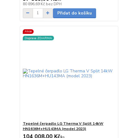
skladem
80 896,69 Kč
bez DPH
Přidat do košíku
Akce
Doprava ZDARMA
Tepelné čerpadlo LG Therma V Split 14kW
HN1636M+HU143MA (model 2023)
104 008,00 Kč
/
ks