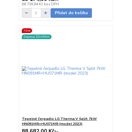
na dotaz
68 738,84 Kč
bez DPH
Přidat do košíku
Akce
Doprava ZDARMA
Tepelné čerpadlo LG Therma V Split 7kW
HN091MR+HU071MR (model 2023)
88 682,00 Kč
/
ks