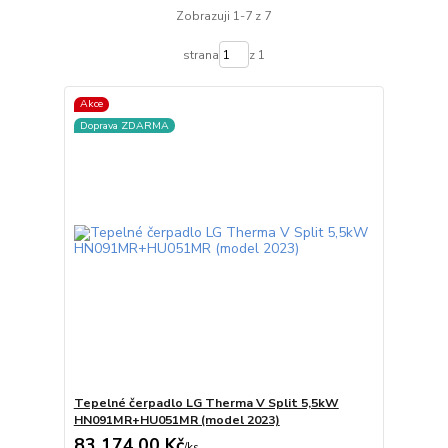
Zobrazuji 1-7 z 7
strana
z 1
Akce
Doprava ZDARMA
Tepelné čerpadlo LG Therma V Split 5,5kW
HN091MR+HU051MR (model 2023)
83 174,00 Kč
/
ks