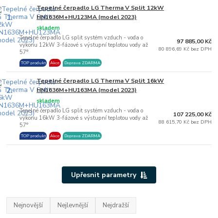
Tepelné čerpadlo LG Therma V Split 12kW
1.
HN1636M+HU123MA (model 2023)
skladem
Tepelné čerpadlo LG split systém vzduch - voda o
97 885,00 Kč
výkonu 12kW 3-fázové s výstupní teplotou vody až
80 896,69 Kč bez DPH
57°
TOP produkt
Akce
Doprava ZDARMA
Tepelné čerpadlo LG Therma V Split 16kW
2.
HN1636M+HU163MA (model 2023)
skladem
Tepelné čerpadlo LG split systém vzduch - voda o
107 225,00 Kč
výkonu 16kW 3-fázové s výstupní teplotou vody až
88 615,70 Kč bez DPH
57°
TOP produkt
Akce
Doprava ZDARMA
Upřesnit parametry
Nejnovější
Nejlevnější
Nejdražší