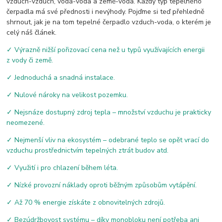
vzduch-vzduch, voda-voda a země-voda. Každý typ tepelného
čerpadla má své přednosti i nevýhody. Pojďme si teď přehledně
shrnout, jak je na tom tepelné čerpadlo vzduch-voda, o kterém je
celý náš článek.
✓ Výrazně nižší pořizovací cena než u typů využívajících energii
z vody či země.
✓ Jednoduchá a snadná instalace.
✓ Nulové nároky na velikost pozemku.
✓ Nejsnáze dostupný zdroj tepla – množství vzduchu je prakticky
neomezené.
✓ Nejmenší vliv na ekosystém – odebrané teplo se opět vrací do
vzduchu prostřednictvím tepelných ztrát budov atd.
✓ Využití i pro chlazení během léta.
✓ Nízké provozní náklady oproti běžným způsobům vytápění.
✓ Až 70 % energie získáte z obnovitelných zdrojů.
✓ Bezúdržbovost systému – díky monobloku není potřeba ani