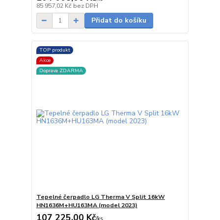
skladem
85 957,02 Kč
bez DPH
Přidat do košíku
TOP produkt
Akce
Doprava ZDARMA
Tepelné čerpadlo LG Therma V Split 16kW
HN1636M+HU163MA (model 2023)
107 225,00 Kč
/
ks