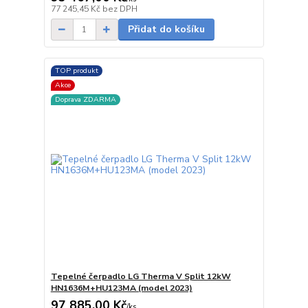
Poslední kus!
77 245,45 Kč
bez DPH
Přidat do košíku
TOP produkt
Akce
Doprava ZDARMA
Tepelné čerpadlo LG Therma V Split 12kW
HN1636M+HU123MA (model 2023)
97 885,00 Kč
/
ks