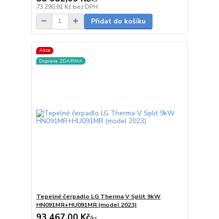
na dotaz
73 290,91 Kč
bez DPH
Přidat do košíku
Akce
Doprava ZDARMA
Tepelné čerpadlo LG Therma V Split 9kW
HN091MR+HU091MR (model 2023)
93 467,00 Kč
/
ks