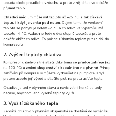
teplota okolo proudícího vzduchu, a proto z něj chladivo dokáže
přijímat teplo.
Chladicí médium
může mít teplotu až –25 °C, a tak
získává
teplo, i když je venku pod nulou
. Dejme tomu, že venkovní
teplota se pohybuje kolem -2 °C a chladivo ve výparníku má
teplotu -4 °C. Vzduch je tedy o dva stupně teplejší, a proto
dokáže ohřát chladivo. To pak se získaným teplem putuje dál do
kompresoru.
2. Zvýšení teploty chladiva
Kompresor chladivo silně stlačí. Díky tomu se
prudce zahřeje
(až
na 120 °C)
a změní skupenství z kapalného na plynné
. Princip
zahřívání při kompresi si můžete vyzkoušet na pumpičce. Když
prstem ucpete její vývod a stlačíte píst, na prstu ucítíte teplo.
Chladivo je teď v plynném stavu a navíc velmi horké. Je tedy
načase, abychom jeho vysoké teploty využili.
3. Využití získaného tepla
Zahřáté chladivo v plynném skupenství se dostává do výměníku.