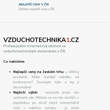
NEJLEPŠÍ CENY V ČR!
Držíme nejnižší ceny v ČR
VZDUCHOTECHNIKA
1
.CZ
Profesionální internetový obchod se
vzduchotechnickým materiálem v ČR.
Co nabízíme:
Nejlepší ceny na českém trhu
u většiny
produktů. Máte levnější nabídku od
konkurence? Zavolejte nám a my ji
dorovnáme!
Nej
š
ir
ší
v
ý
b
ě
r
- nemusíte jinam, vše
seženete zde. Můžete se na nás obrátit i s
poptávkou po zboží, které momentálně
není v nabídce eshopu - je velmi