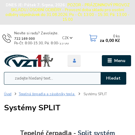
DNES JE:
Pátek 7. Srpna, 2026
|
POZOR - PRÁZDNINOVÝ PROVOZ
SKLADU / OSOBNÍ ODBĚRY - Provozní doba skladu pro osobní
odběry objednávek do 31.08.2026: Po - Čt: 13:00 - 15:30, Pá: 13:00 -
15:00
Nevíte si rady? Zavolejte.
0
ks
CZK
722 169 000
za
0,00 Kč
Po-Čt: 8:00-15:30, Pá: 8:00-15:00
Menu
Hledat
Úvod
Tepelná čerpadla a zásobníky tepla
Systémy SPLIT
Systémy SPLIT
Tepelné čerpadla -
Split systém