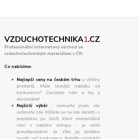
VZDUCHOTECHNIKA
1
.CZ
Profesionální internetový obchod se
vzduchotechnickým materiálem v ČR.
Co nabízíme:
Nejlepší ceny na českém trhu
u většiny
produktů. Máte levnější nabídku od
konkurence? Zavolejte nám a my ji
dorovnáme!
Nej
š
ir
ší
v
ý
b
ě
r
- nemusíte jinam, vše
seženete zde. Můžete se na nás obrátit i s
poptávkou po zboží, které momentálně
není v nabídce eshopu - je velmi
pravděpodobné, že Vám jej dodáme
levněji, než konkurence. Nabídku produktů