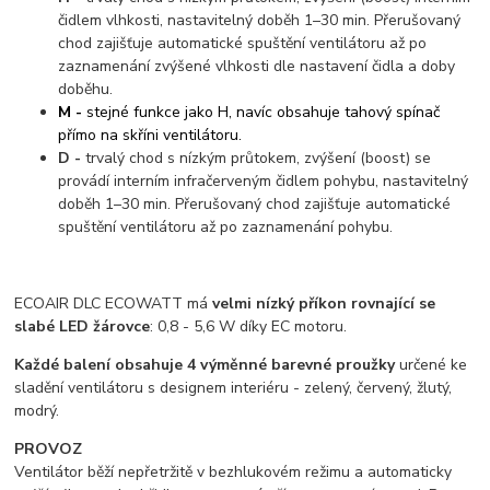
čidlem vlhkosti, nastavitelný doběh 1–30 min. Přerušovaný
chod zajišťuje automatické spuštění ventilátoru až po
zaznamenání zvýšené vlhkosti dle nastavení čidla a doby
doběhu.
M
-
stejné funkce jako H, navíc obsahuje tahový spínač
přímo na skříni ventilátoru.
D -
trvalý chod s nízkým průtokem, zvýšení (boost) se
provádí interním infračerveným čidlem pohybu, nastavitelný
doběh 1–30 min. Přerušovaný chod zajišťuje automatické
spuštění ventilátoru až po zaznamenání pohybu.
ECOAIR DLC ECOWATT má
velmi nízký příkon rovnající se
slabé LED žárovce
: 0,8 - 5,6 W díky EC motoru.
Každé balení obsahuje 4 výměnné barevné proužky
určené ke
sladění ventilátoru s designem interiéru - zelený, červený, žlutý,
modrý.
PROVOZ
Ventilátor běží nepřetržitě v bezhlukovém režimu a automaticky