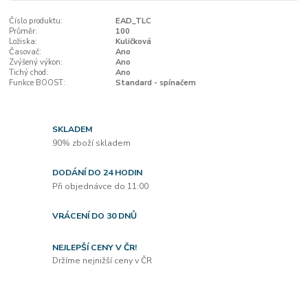
Číslo produktu:
EAD_TLC
Průměr:
100
Ložiska:
Kuličková
Časovač:
Ano
Zvýšený výkon:
Ano
Tichý chod:
Ano
Funkce BOOST:
Standard - spínačem
SKLADEM
90% zboží skladem
DODÁNÍ DO 24 HODIN
Při objednávce do 11:00
VRÁCENÍ DO 30 DNŮ
NEJLEPŠÍ CENY V ČR!
Držíme nejnižší ceny v ČR