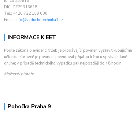
IČ: 29316618
DIČ: CZ29316618
Tel.: +420 722 169 000
Email:
info@vzduchotechnika1.cz
INFORMACE K EET
Podle zákona o evidenci tržeb je prodávající povinen vystavit kupujícímu
účtenku. Zároveň je povinen zaevidovat přijatou tržbu u správce daně
online; v případě technického výpadku pak nejpozději do 48 hodin.
Možnosti plateb:
Pobočka Praha 9