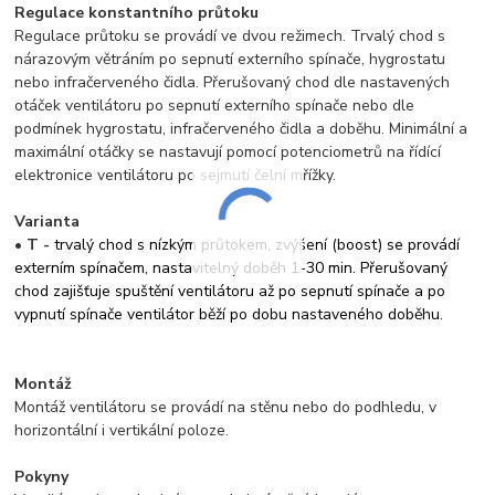
Regulace konstantního průtoku
Regulace průtoku se provádí ve dvou režimech. Trvalý chod s
nárazovým větráním po sepnutí externího spínače, hygrostatu
nebo infračerveného čidla. Přerušovaný chod dle nastavených
otáček ventilátoru po sepnutí externího spínače nebo dle
podmínek hygrostatu, infračerveného čidla a doběhu. Minimální a
maximální otáčky se nastavují pomocí potenciometrů na řídící
elektronice ventilátoru po sejmutí čelní mřížky.
Varianta
•
T -
trvalý chod s nízkým průtokem, zvýšení (boost) se provádí
externím spínačem, nastavitelný doběh 1-30 min. Přerušovaný
chod zajišťuje spuštění ventilátoru až po sepnutí spínače a po
vypnutí spínače ventilátor běží po dobu nastaveného doběhu.
Montáž
Montáž ventilátoru se provádí na stěnu nebo do podhledu, v
horizontální i vertikální poloze.
Pokyny