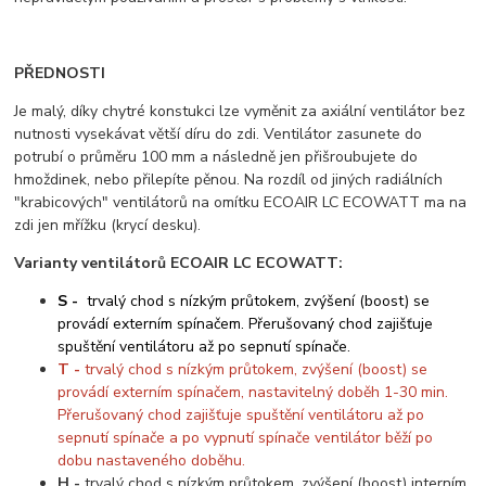
PŘEDNOSTI
Je malý, díky chytré konstukci lze vyměnit za axiální ventilátor bez
nutnosti vysekávat větší díru do zdi. Ventilátor zasunete do
potrubí o průměru 100 mm a následně jen přišroubujete do
hmoždinek, nebo přilepíte pěnou. Na rozdíl od jiných radiálních
"krabicových" ventilátorů na omítku ECOAIR LC ECOWATT ma na
zdi jen mřížku (krycí desku).
Varianty ventilátorů ECOAIR LC ECOWATT:
S
-
trvalý chod s nízkým průtokem, zvýšení (boost) se
provádí externím spínačem. Přerušovaný chod zajišťuje
spuštění ventilátoru až po sepnutí spínače.
T
-
trvalý chod s nízkým průtokem, zvýšení (boost) se
provádí externím spínačem, nastavitelný doběh 1-30 min.
Přerušovaný chod zajišťuje spuštění ventilátoru až po
sepnutí spínače a po vypnutí spínače ventilátor běží po
dobu nastaveného doběhu.
H
-
trvalý chod s nízkým průtokem, zvýšení (boost) interním