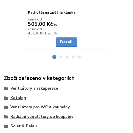
Pachotěsná zpětná klapka
Těsná zpětn
cena od
cena od
505,00 Kč
355,00 K
/
ks
cena od
cena od
skladem
417,36 Kč
bez DPH
293,39 Kč
be
Detail
Zboží zařazeno v kategoriích
Ventilátory a rekuperace
Katalog
Ventilátory pro WC a koupelny
Radiální ventilátory do koupelny
Soler & Palau