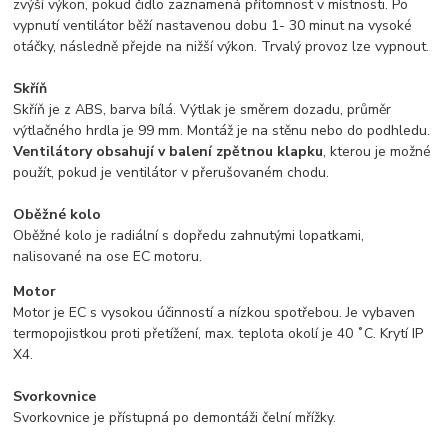
zvýší výkon, pokud čidlo zaznamená přítomnost v místnosti. Po
vypnutí ventilátor běží nastavenou dobu 1- 30 minut na vysoké
otáčky, následně přejde na nižší výkon. Trvalý provoz lze vypnout.
Skříň
Skříň je z ABS, barva bílá. Výtlak je směrem dozadu, průměr
výtlačného hrdla je 99 mm. Montáž je na stěnu nebo do podhledu.
Ventilátory obsahují v balení zpětnou klapku
, kterou je možné
použít, pokud je ventilátor v přerušovaném chodu.
Oběžné kolo
Oběžné kolo je radiální s dopředu zahnutými lopatkami,
nalisované na ose EC motoru.
Motor
Motor je EC s vysokou účinností a nízkou spotřebou. Je vybaven
termopojistkou proti přetížení, max. teplota okolí je 40 ˚C. Krytí IP
X4.
Svorkovnice
Svorkovnice je přístupná po demontáži čelní mřížky.