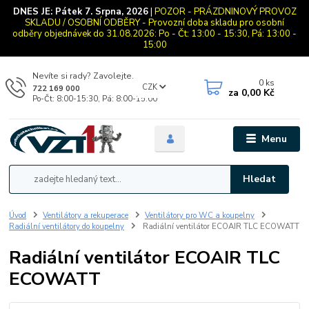
DNES JE:
Pátek 7. Srpna, 2026
|
POZOR - PRÁZDNINOVÝ PROVOZ
SKLADU / OSOBNÍ ODBĚRY - Provozní doba skladu pro osobní
odběry objednávek do 31.08.2026: Po - Čt: 13:00 - 15:30, Pá: 13:00 -
15:00
Nevíte si rady? Zavolejte.
0
ks
CZK
722 169 000
za
0,00 Kč
Po-Čt: 8:00-15:30, Pá: 8:00-15:00
Menu
Hledat
Úvod
Ventilátory a rekuperace
Ventilátory pro WC a koupelny
Radiální ventilátory do koupelny
Radiální ventilátor ECOAIR TLC ECOWATT
Radiální ventilátor ECOAIR TLC
ECOWATT