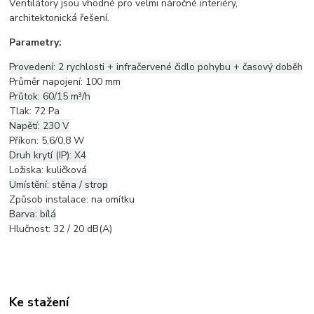
Ventilátory jsou vhodné pro velmi náročné interiéry,
architektonická řešení.
Parametry:
Provedení: 2 rychlosti + infračervené čidlo pohybu + časový doběh
Průměr napojení: 100 mm
Průtok: 60/15 m³/h
Tlak: 72 Pa
Napětí: 230 V
Příkon: 5,6/0,8 W
Druh krytí (IP): X4
Ložiska: kuličková
Umístění: stěna / strop
Způsob instalace: na omítku
Barva: bílá
Hlučnost: 32 / 20 dB(A)
Ke stažení