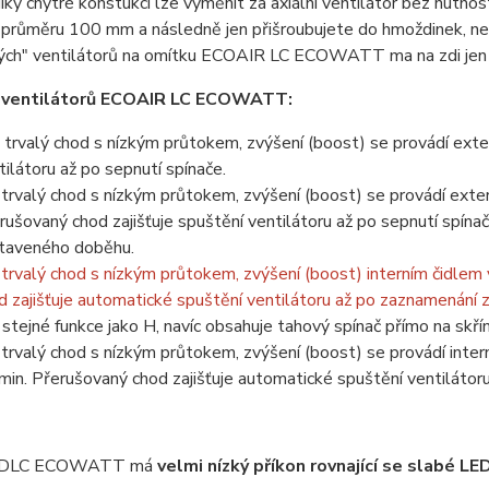
díky chytré konstukci lze vyměnit za axiální ventilátor bez nutnos
 průměru 100 mm a následně jen přišroubujete do hmoždinek, nebo 
vých" ventilátorů na omítku ECOAIR LC ECOWATT ma na zdi jen m
y ventilátorů ECOAIR LC ECOWATT:
-
trvalý chod s nízkým průtokem, zvýšení (boost) se provádí exte
tilátoru až po sepnutí spínače.
-
trvalý chod s nízkým průtokem, zvýšení (boost) se provádí exte
rušovaný chod zajišťuje spuštění ventilátoru až po sepnutí spínač
taveného doběhu.
-
trvalý chod s nízkým průtokem, zvýšení (boost) interním čidlem
d zajišťuje automatické spuštění ventilátoru až po zaznamenání 
-
stejné funkce jako H, navíc obsahuje tahový spínač přímo na skřín
-
trvalý chod s nízkým průtokem, zvýšení (boost) se provádí inte
min. Přerušovaný chod zajišťuje automatické spuštění ventiláto
 DLC ECOWATT má
velmi nízký příkon rovnající se slabé LE