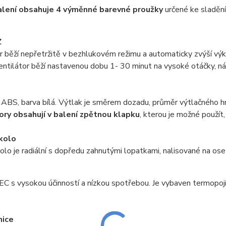
alení obsahuje 4 výměnné barevné proužky
určené ke sladění 
Z
r běží nepřetržitě v bezhlukovém režimu a automaticky zvýší vý
entilátor běží nastavenou dobu 1- 30 minut na vysoké otáčky, ná
z ABS, barva bílá. Výtlak je směrem dozadu, průměr výtlačného 
ory obsahují v balení zpětnou klapku
, kterou je možné použít
kolo
lo je radiální s dopředu zahnutými lopatkami, nalisované na os
EC s vysokou účinností a nízkou spotřebou. Je vybaven termopojist
nice