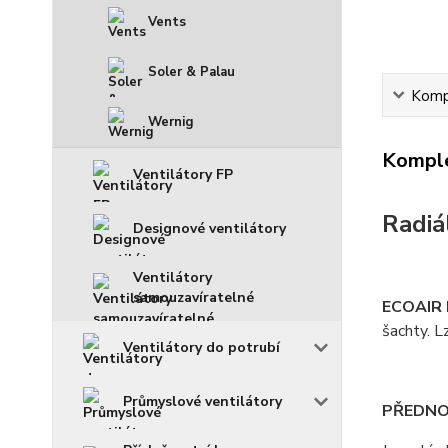
Vents
Soler & Palau
Kompl
Wernig
Komple
Ventilátory FP
Radiá
Designové ventilátory
Ventilátory
samouzavíratelné
ECOAIR
šachty. L
Ventilátory do potrubí
Průmyslové ventilátory
PŘEDNO