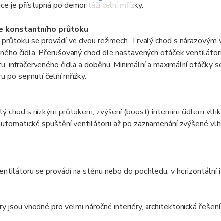
ce je přístupná po demontáži čelní mřížky.
e konstantního průtoku
průtoku se provádí ve dvou režimech. Trvalý chod s nárazovým v
eného čidla. Přerušovaný chod dle nastavených otáček ventiláto
u, infračerveného čidla a doběhu. Minimální a maximální otáčky s
ru po sejmutí čelní mřížky.
alý chod s nízkým průtokem, zvýšení (boost) interním čidlem vlh
 automatické spuštění ventilátoru až po zaznamenání zvýšené vlh
ntilátoru se provádí na stěnu nebo do podhledu, v horizontální i 
ry jsou vhodné pro velmi náročné interiéry, architektonická řešení