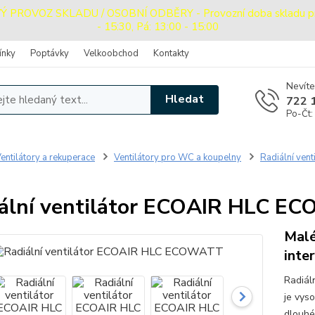
ROVOZ SKLADU / OSOBNÍ ODBĚRY - Provozní doba skladu pro o
- 15:30, Pá: 13:00 - 15:00
ínky
Poptávky
Velkoobchod
Kontakty
Nevíte
Hledat
722 
Po-Čt:
entilátory a rekuperace
Ventilátory pro WC a koupelny
Radiální vent
T
ální ventilátor ECOAIR HLC E
Malé
inte
Radiá
je vys
dlouhé