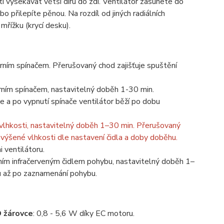
ti vysekávat větší díru do zdi. Ventilátor zasunete do
přilepíte pěnou. Na rozdíl od jiných radiálních
řížku (krycí desku).
rním spínačem. Přerušovaný chod zajišťuje spuštění
rním spínačem, nastavitelný doběh 1-30 min.
e a po vypnutí spínače ventilátor běží po dobu
 vlhkosti, nastavitelný doběh 1–30 min. Přerušovaný
zvýšené vlhkosti dle nastavení čidla a doby doběhu.
i ventilátoru.
rním infračerveným čidlem pohybu, nastavitelný doběh 1–
ru až po zaznamenání pohybu.
D žárovce
: 0,8 - 5,6 W díky EC motoru.