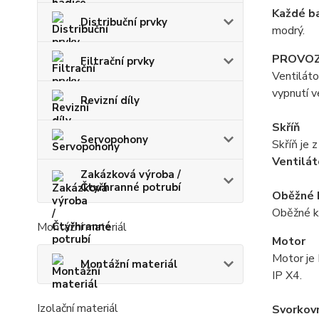
Každé b
Distribuční prvky
modrý.
PROVO
Filtrační prvky
Ventiláto
vypnutí v
Revizní díly
Skříň
Servopohony
Skříň je 
Ventilát
Zakázková výroba /
Čtyřhranné potrubí
Oběžné 
Oběžné ko
Montážní materiál
Motor
Motor je 
Montážní materiál
IP X4.
Izolační materiál
Svorkov