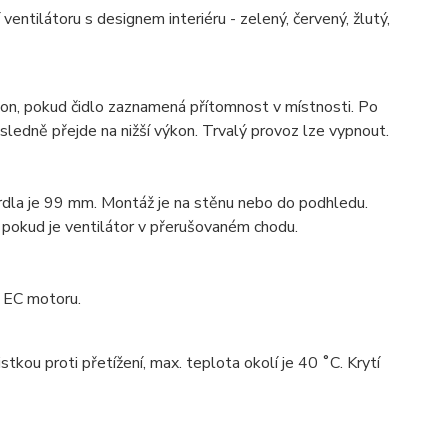
ventilátoru s designem interiéru - zelený, červený, žlutý,
kon, pokud čidlo zaznamená přítomnost v místnosti. Po
sledně přejde na nižší výkon. Trvalý provoz lze vypnout.
hrdla je 99 mm. Montáž je na stěnu nebo do podhledu.
, pokud je ventilátor v přerušovaném chodu.
e EC motoru.
kou proti přetížení, max. teplota okolí je 40 ˚C. Krytí