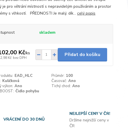
 je pro větrání místností s nepravidelým používáním a prostor
lémy s vlhkostí. PŘEDNOSTI Je malý, dík...
celý popis
tupnost
skladem
102,00 Kč
/
ks
Přidat do košíku
42,98 Kč
bez DPH
roduktu:
EAD_HLC
Průměr:
100
:
Kuličková
Časovač:
Ano
ý výkon:
Ano
Tichý chod:
Ano
 BOOST:
Čidlo pohybu
NEJLEPŠÍ CENY V ČR!
VRÁCENÍ DO 30 DNŮ
Držíme nejnižší ceny v
ČR