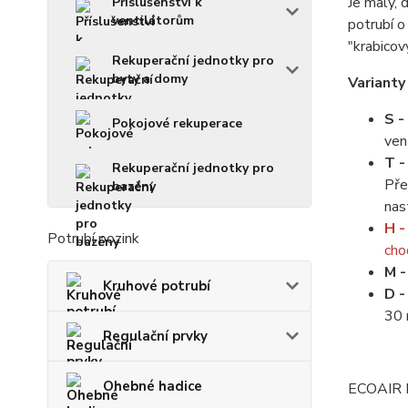
Je malý, 
Příslušenství k
ventilátorům
potrubí o
"krabico
Rekuperační jednotky pro
byty a domy
Variant
S
Pokojové rekuperace
ven
T
Rekuperační jednotky pro
Pře
bazény
nas
H
Potrubí pozink
cho
M
Kruhové potrubí
D 
30 
Regulační prvky
Ohebné hadice
ECOAIR