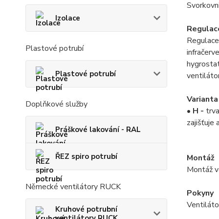
Svorkovni
Izolace
Regulac
Regulace 
Plastové potrubí
infračerv
hygrostat
Plastové potrubí
ventiláto
Varianta
Doplňkové služby
•
H -
trv
zajišťuje
Práškové lakování - RAL
ŘEZ spiro potrubí
Montáž
Montáž ve
Německé ventilátory RUCK
Pokyny
Ventiláto
Kruhové potrubní
ventilátory RUCK