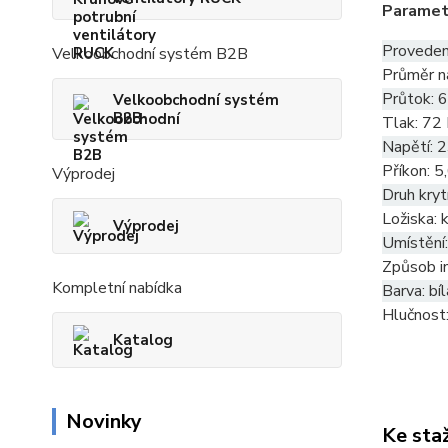
Paramet
Provedení
Velkoobchodní systém B2B
Průměr n
Průtok: 
Velkoobchodní systém
B2B
Tlak: 72
Napětí: 
Příkon: 
Výprodej
Druh krytí
Ložiska: 
Výprodej
Umístění:
Způsob in
Kompletní nabídka
Barva: bíl
Hlučnost
Katalog
Novinky
Ke sta