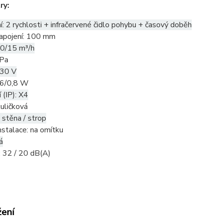
ry:
: 2 rychlosti + infračervené čidlo pohybu + časový doběh
apojení: 100 mm
60/15 m³/h
 Pa
230 V
5,6/0,8 W
 (IP): X4
kuličková
 stěna / strop
stalace: na omítku
á
: 32 / 20 dB(A)
žení