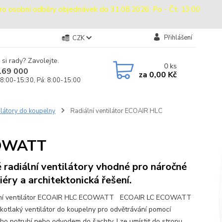
sobní odběry objednávek do 31.08.2026: Po - Čt: 13:00
Přihlášení
CZK
 si rady? Zavolejte.
0
ks
169 000
za
0,00 Kč
 8:00-15:30, Pá: 8:00-15:00
ilátory do koupelny
Radiální ventilátor ECOAIR HLC
COWATT
 radiální ventilátory vhodné pro náročné
riéry a architektonická řešení.
lní ventilátor ECOAIR HLC ECOWATT ECOAIR LC ECOWATT
okotlaký ventilátor do koupelny pro odvětrávání pomocí
ho potrubí nebo odvodem do šachty. Lze umístit do stropu.