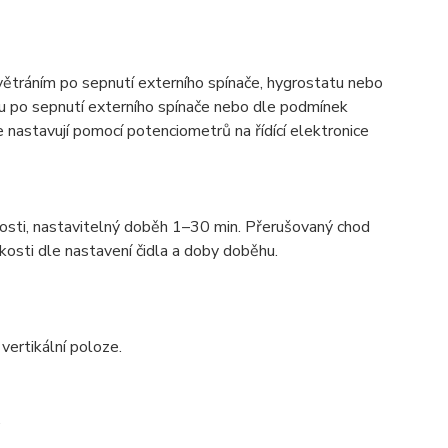
ětráním po sepnutí externího spínače, hygrostatu nebo
ru po sepnutí externího spínače nebo dle podmínek
e nastavují pomocí potenciometrů na řídící elektronice
kosti, nastavitelný doběh 1–30 min. Přerušovaný chod
kosti dle nastavení čidla a doby doběhu.
vertikální poloze.
.