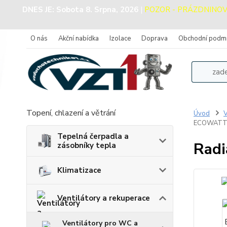
DNES JE:
Sobota 8. Srpna, 2026
|
POZOR - PRÁZDNINOVÝ P
O nás
Akční nabídka
Izolace
Doprava
Obchodní podm
Topení, chlazení a větrání
Úvod
V
ECOWAT
Tepelná čerpadla a
Radi
zásobníky tepla
Klimatizace
Ventilátory a rekuperace
Ventilátory pro WC a