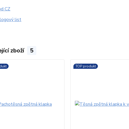
d CZ
ogový list
jící zboží
5
dukt
TOP produkt