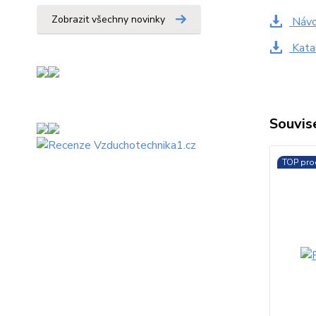
Zobrazit všechny novinky
Návo
Katal
Souvise
TOP pro