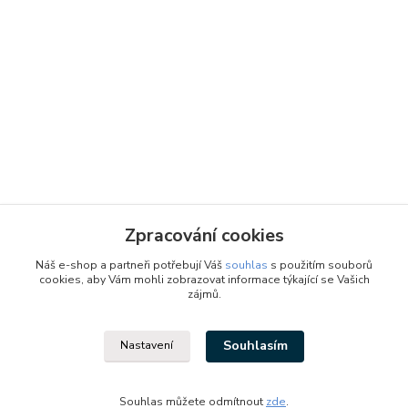
Zpracování cookies
Náš e-shop a partneři potřebují Váš
souhlas
s použitím souborů
cookies, aby Vám mohli zobrazovat informace týkající se Vašich
zájmů.
Souhlasím
Nastavení
Designed by: Vzduchotechnika1 s.r.o.
Vytvořeno na
Eshop-rychle.cz
Souhlas můžete odmítnout
zde
.