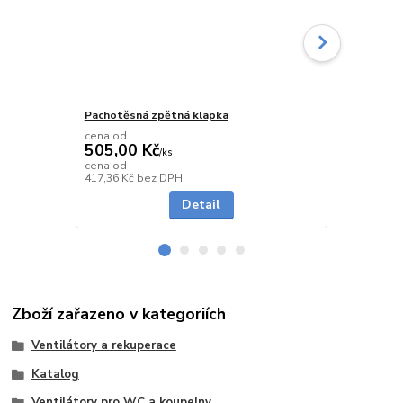
Pachotěsná zpětná klapka
Těsná zpětn
cena od
cena od
505,00 Kč
355,00 K
/
ks
cena od
cena od
skladem
417,36 Kč
bez DPH
293,39 Kč
be
Detail
Zboží zařazeno v kategoriích
Ventilátory a rekuperace
Katalog
Ventilátory pro WC a koupelny