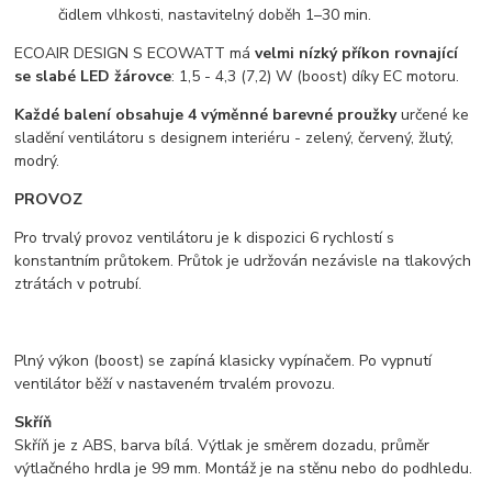
čidlem vlhkosti, nastavitelný doběh 1–30 min.
ECOAIR DESIGN S ECOWATT má
velmi nízký příkon rovnající
se slabé LED žárovce
: 1,5 - 4,3 (7,2) W (boost) díky EC motoru.
Každé balení obsahuje 4 výměnné barevné proužky
určené ke
sladění ventilátoru s designem interiéru - zelený, červený, žlutý,
modrý.
PROVOZ
Pro trvalý provoz ventilátoru je k dispozici 6 rychlostí s
konstantním průtokem. Průtok je udržován nezávisle na tlakových
ztrátách v potrubí.
Plný výkon (boost) se zapíná klasicky vypínačem. Po vypnutí
ventilátor běží v nastaveném trvalém provozu.
Skříň
Skříň je z ABS, barva bílá. Výtlak je směrem dozadu, průměr
výtlačného hrdla je 99 mm. Montáž je na stěnu nebo do podhledu.