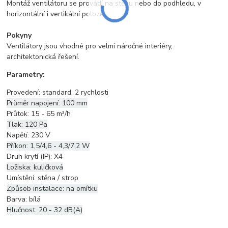
Montáž ventilátoru se provádí na stěnu nebo do podhledu, v
horizontální i vertikální poloze.
Pokyny
Ventilátory jsou vhodné pro velmi náročné interiéry,
architektonická řešení.
Parametry:
Provedení: standard, 2 rychlosti
Průměr napojení: 100 mm
Průtok: 15 - 65 m³/h
Tlak: 120 Pa
Napětí: 230 V
Příkon: 1,5/4,6 - 4,3/7,2 W
Druh krytí (IP): X4
Ložiska: kuličková
Umístění: stěna / strop
Způsob instalace: na omítku
Barva: bílá
Hlučnost: 20 - 32 dB(A)