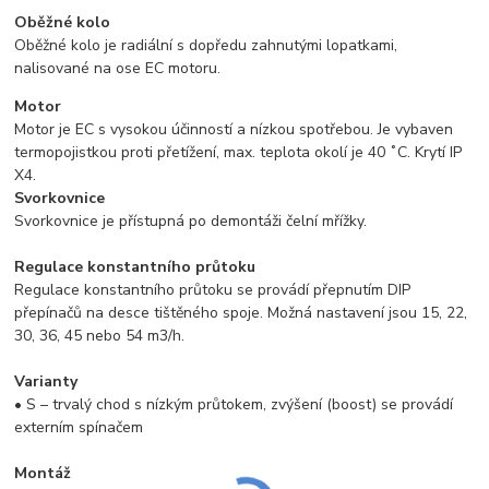
Oběžné kolo
Oběžné kolo je radiální s dopředu zahnutými lopatkami,
nalisované na ose EC motoru.
Motor
Motor je EC s vysokou účinností a nízkou spotřebou. Je vybaven
termopojistkou proti přetížení, max. teplota okolí je 40 ˚C. Krytí IP
X4.
Svorkovnice
Svorkovnice je přístupná po demontáži čelní mřížky.
Regulace konstantního průtoku
Regulace konstantního průtoku se provádí přepnutím DIP
přepínačů na desce tištěného spoje. Možná nastavení jsou 15, 22,
30, 36, 45 nebo 54 m3/h.
Varianty
• S – trvalý chod s nízkým průtokem, zvýšení (boost) se provádí
externím spínačem
Montáž