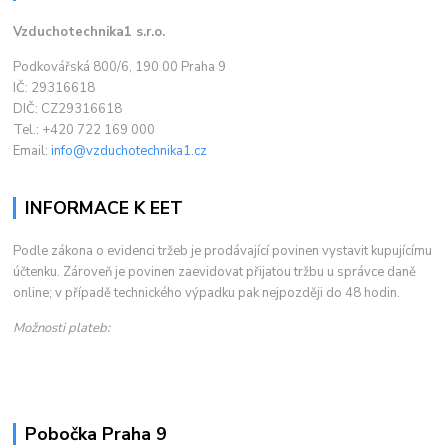
Vzduchotechnika1 s.r.o.
Podkovářská 800/6, 190 00 Praha 9
IČ: 29316618
DIČ: CZ29316618
Tel.: +420 722 169 000
Email:
info@vzduchotechnika1.cz
INFORMACE K EET
Podle zákona o evidenci tržeb je prodávající povinen vystavit kupujícímu
účtenku. Zároveň je povinen zaevidovat přijatou tržbu u správce daně
online; v případě technického výpadku pak nejpozději do 48 hodin.
Možnosti plateb:
Pobočka Praha 9