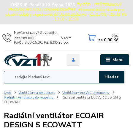
DNES JE:
Pondělí 10. Srpna, 2026
|
POZOR - PRÁZDNINOVÝ
PROVOZ SKLADU / OSOBNÍ ODBĚRY - Provozní doba skladu pro
osobní odběry objednávek do 31.08.2026: Po - Čt: 13:00 - 15:30, Pá:
13:00 - 15:00
Nevíte si rady? Zavolejte.
0
ks
CZK
722 169 000
za
0,00 Kč
Po-Čt: 8:00-15:30, Pá: 8:00-15:00
Menu
Hledat
Úvod
Ventilátory a rekuperace
Ventilátory pro WC a koupelny
Radiální ventilátory do koupelny
Radiální ventilátor ECOAIR DESIGN S
ECOWATT
Radiální ventilátor ECOAIR
DESIGN S ECOWATT