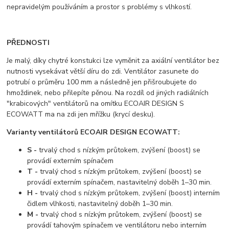
nepravidelým používáním a prostor s problémy s vlhkostí.
PŘEDNOSTI
Je malý, díky chytré konstukci lze vyměnit za axiální ventilátor bez
nutnosti vysekávat větší díru do zdi. Ventilátor zasunete do
potrubí o průměru 100 mm a následně jen přišroubujete do
hmoždinek, nebo přilepíte pěnou. Na rozdíl od jiných radiálních
"krabicových" ventilátorů na omítku ECOAIR DESIGN S
ECOWATT ma na zdi jen mřížku (krycí desku).
Varianty ventilátorů ECOAIR DESIGN ECOWATT:
S
-
trvalý chod s nízkým průtokem, zvýšení (boost) se
provádí externím spínačem
T
-
trvalý chod s nízkým průtokem, zvýšení (boost) se
provádí externím spínačem, nastavitelný doběh 1–30 min.
H
-
trvalý chod s nízkým průtokem, zvýšení (boost) interním
čidlem vlhkosti, nastavitelný doběh 1–30 min.
M
-
trvalý chod s nízkým průtokem, zvýšení (boost) se
provádí tahovým spínačem ve ventilátoru nebo interním