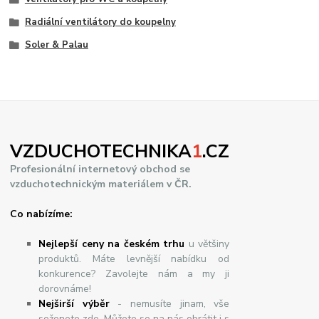
Radiální ventilátory do koupelny
Soler & Palau
VZDUCHOTECHNIKA
1
.CZ
Profesionální internetový obchod se
vzduchotechnickým materiálem v ČR.
Co nabízíme:
Nejlepší ceny na českém trhu
u většiny
produktů. Máte levnější nabídku od
konkurence? Zavolejte nám a my ji
dorovnáme!
Nej
š
ir
ší
v
ý
b
ě
r
- nemusíte jinam, vše
seženete zde. Můžete se na nás obrátit i s