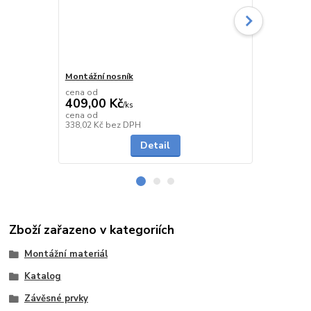
Montážní nosník
Montážní ko
cena od
cena od
409,00 Kč
159,00 K
/
ks
cena od
cena od
Skladem
338,02 Kč
bez DPH
131,40 Kč
be
Detail
Zboží zařazeno v kategoriích
Montážní materiál
Katalog
Závěsné prvky