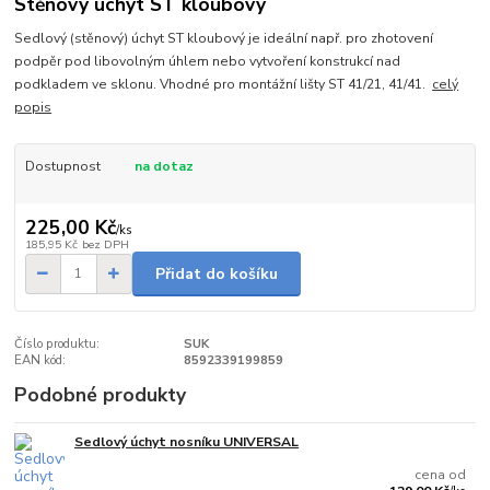
Stěnový úchyt ST kloubový
Sedlový (stěnový) úchyt ST kloubový je ideální např. pro zhotovení
podpěr pod libovolným úhlem nebo vytvoření konstrukcí nad
podkladem ve sklonu. Vhodné pro montážní lišty ST 41/21, 41/41.
celý
popis
Dostupnost
na dotaz
225,00 Kč
/
ks
185,95 Kč
bez DPH
Přidat do košíku
Číslo produktu:
SUK
EAN kód:
8592339199859
Podobné produkty
Sedlový úchyt nosníku UNIVERSAL
Skladem
cena od