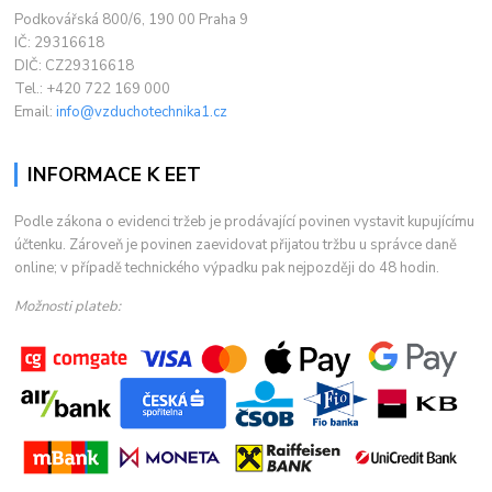
Podkovářská 800/6, 190 00 Praha 9
IČ: 29316618
DIČ: CZ29316618
Tel.: +420 722 169 000
Email:
info@vzduchotechnika1.cz
INFORMACE K EET
Podle zákona o evidenci tržeb je prodávající povinen vystavit kupujícímu
účtenku. Zároveň je povinen zaevidovat přijatou tržbu u správce daně
online; v případě technického výpadku pak nejpozději do 48 hodin.
Možnosti plateb: