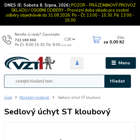
DNES JE:
Sobota 8. Srpna, 2026
|
POZOR - PRÁZDNINOVÝ PROVOZ
SKLADU / OSOBNÍ ODBĚRY - Provozní doba skladu pro osobní
odběry objednávek do 31.08.2026: Po - Čt: 13:00 - 15:30, Pá: 13:00 -
15:00
Nevíte si rady? Zavolejte.
0
ks
CZK
722 169 000
za
0,00 Kč
Po-Čt: 8:00-15:30, Pá: 8:00-15:00
Menu
Hledat
Úvod
Montážní materiál
Sedlový úchyt ST kloubový
Sedlový úchyt ST kloubový