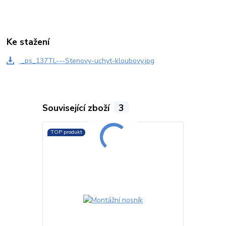
Ke stažení
_ps_137TL---Stenovy-uchyt-kloubovy.jpg
Související zboží
3
TOP produkt
TOP produkt