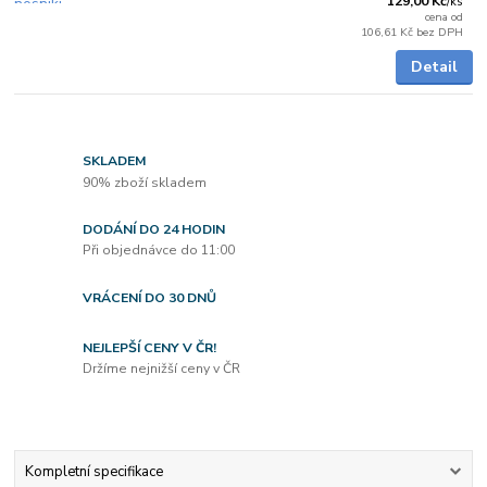
129,00 Kč
/
ks
cena od
106,61 Kč
bez DPH
Detail
SKLADEM
90% zboží skladem
DODÁNÍ DO 24 HODIN
Při objednávce do 11:00
VRÁCENÍ DO 30 DNŮ
NEJLEPŠÍ CENY V ČR!
Držíme nejnižší ceny v ČR
Kompletní specifikace