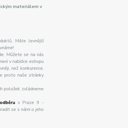
ickým materiálem v
duktů. Máte levnější
ovnáme!
de. Můžete se na nás
 není v nabídce eshopu
něji, než konkurence.
te proto naše stránky
ch položek zvládneme
odběru
v Praze 9 -
radit se s námi o jeho