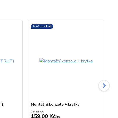
TOP produkt
T)
Montážní konzole + krytka
Zá
cena od
159,00 Kč
31,
/
ks