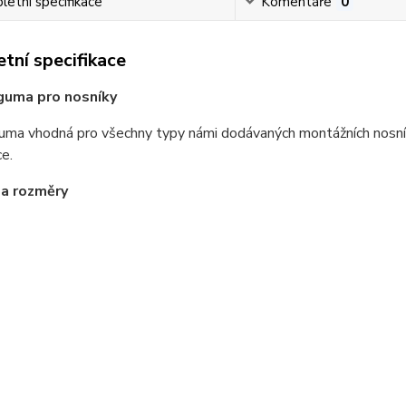
etní specifikace
Komentáře
0
tní specifikace
guma pro nosníky
uma vhodná pro všechny typy námi dodávaných montážních nosníků
e.
 a rozměry