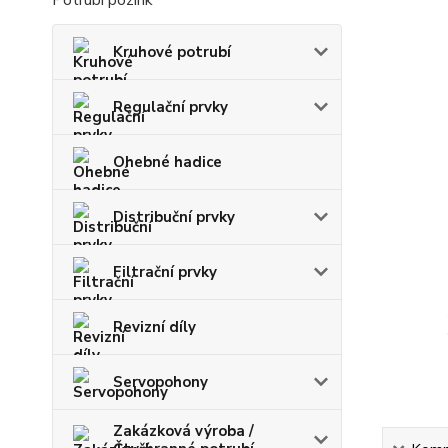
Potrubí pozink
Kruhové potrubí
Regulační prvky
Ohebné hadice
Distribuční prvky
Filtrační prvky
Revizní díly
Servopohony
Zakázková výroba /