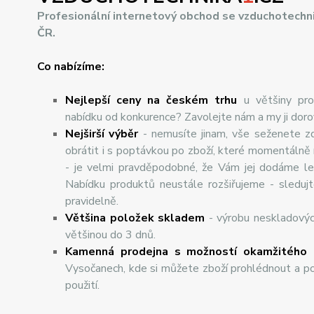
Profesionální internetový obchod se vzduchotechn
ČR.
Co nabízíme:
Nejlepší ceny na českém trhu
u většiny pro
nabídku od konkurence? Zavolejte nám a my ji dor
Nej
š
ir
ší
v
ý
b
ě
r
- nemusíte jinam, vše seženete z
obrátit i s poptávkou po zboží, které momentálně
- je velmi pravděpodobné, že Vám jej dodáme lev
Nabídku produktů neustále rozšiřujeme - sleduj
pravidelně.
Většina položek skladem
- výrobu neskladový
většinou do 3 dnů.
Kamenná prodejna s možností okamžitého 
Vysočanech, kde si můžete zboží prohlédnout a po
použití.