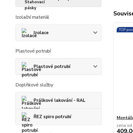
Souvise
Izolační materiál
TOP pro
Izolace
Plastové potrubí
Plastové potrubí
Doplňkové služby
Práškové lakování - RAL
ŘEZ spiro potrubí
Montážn
cena od
409,0