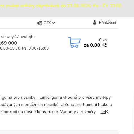
sobní odběry objednávek do 31.08.2026: Po - Čt: 13:00
Přihlášení
CZK
 si rady? Zavolejte.
0
ks
169 000
za
0,00 Kč
 8:00-15:30, Pá: 8:00-15:00
í guma pro nosníky Tlumící guma vhodná pro všechny typy
odávaných montážních nosníků. Určena pro tlumení hluku a
í z potrubí na nosné konstrukce. Varianty a rozměry
celý