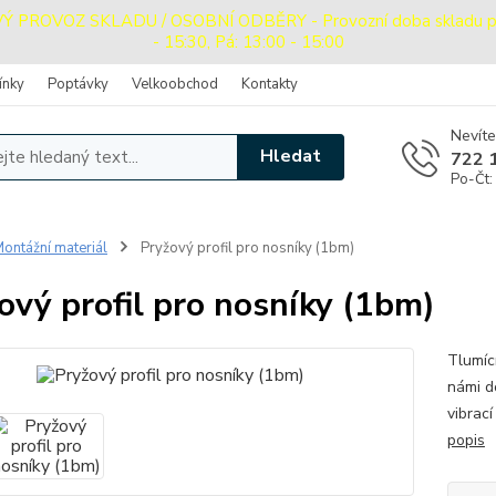
PROVOZ SKLADU / OSOBNÍ ODBĚRY - Provozní doba skladu pro o
- 15:30, Pá: 13:00 - 15:00
ínky
Poptávky
Velkoobchod
Kontakty
Nevíte
Hledat
722 
Po-Čt:
ontážní materiál
Pryžový profil pro nosníky (1bm)
ový profil pro nosníky (1bm)
Tlumíc
námi d
vibrac
popis