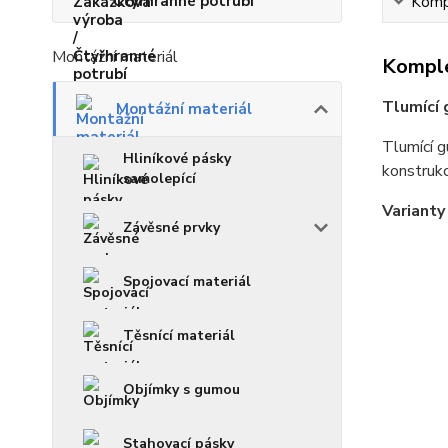
Čtyřhranné potrubí
Kompl
Montážní materiál
Komple
Tlumící 
Montážní materiál
Tlumící g
Hliníkové pásky
konstrukc
samolepící
Varianty
Závěsné prvky
Spojovací materiál
Těsnící materiál
Objímky s gumou
Stahovací pásky