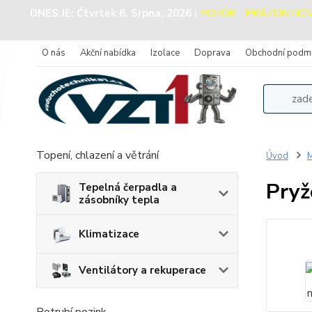
DNES JE:
Čtvrtek 6. Srpna, 2026
|
POZOR - PRÁZDNINOVÝ 
O nás
Akční nabídka
Izolace
Doprava
Obchodní podm
Topení, chlazení a větrání
Úvod
M
Pryž
Tepelná čerpadla a
zásobníky tepla
Klimatizace
Ventilátory a rekuperace