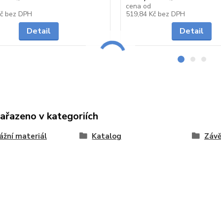
cena od
Skladem
Kč
bez DPH
519,84 Kč
bez DPH
Detail
Detail
zařazeno v kategoriích
žní materiál
Katalog
Závě