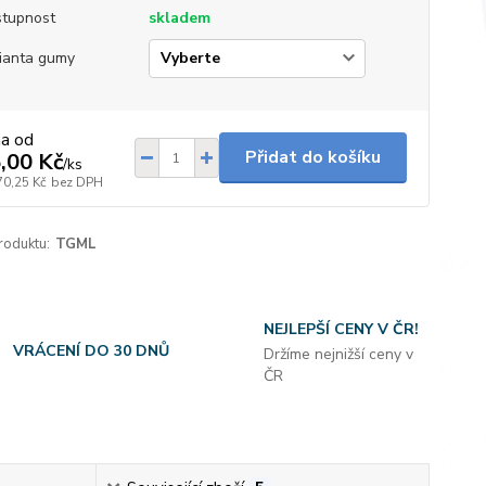
tupnost
skladem
ianta gumy
na od
Přidat do košíku
,00 Kč
/
ks
70,25 Kč
bez DPH
roduktu:
TGML
NEJLEPŠÍ CENY V ČR!
VRÁCENÍ DO 30 DNŮ
Držíme nejnižší ceny v
ČR