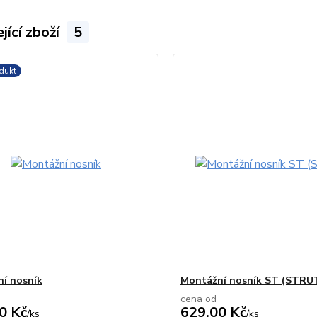
jící zboží
5
dukt
í nosník
Montážní nosník ST (STRU
cena od
0 Kč
629,00 Kč
/
ks
/
ks