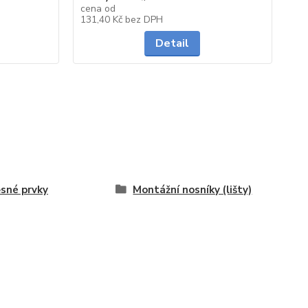
29
cena od
Skladem
Skladem
131,40 Kč
bez DPH
23
Detail
sné prvky
Montážní nosníky (lišty)