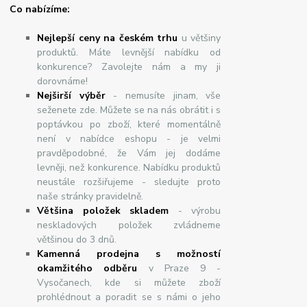
Co nabízíme:
Nejlepší ceny na českém trhu
u většiny
produktů. Máte levnější nabídku od
konkurence? Zavolejte nám a my ji
dorovnáme!
Nej
š
ir
ší
v
ý
b
ě
r
- nemusíte jinam, vše
seženete zde. Můžete se na nás obrátit i s
poptávkou po zboží, které momentálně
není v nabídce eshopu - je velmi
pravděpodobné, že Vám jej dodáme
levněji, než konkurence. Nabídku produktů
neustále rozšiřujeme - sledujte proto
naše stránky pravidelně.
Většina položek skladem
- výrobu
neskladových položek zvládneme
většinou do 3 dnů.
Kamenná prodejna s možností
okamžitého odběru
v Praze 9 -
Vysočanech, kde si můžete zboží
prohlédnout a poradit se s námi o jeho