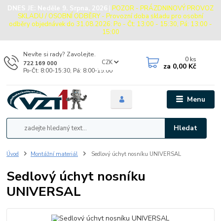
DNES JE:
Neděle 9. Srpna, 2026
|
POZOR - PRÁZDNINOVÝ PROVOZ
SKLADU / OSOBNÍ ODBĚRY - Provozní doba skladu pro osobní
odběry objednávek do 31.08.2026: Po - Čt: 13:00 - 15:30, Pá: 13:00 -
15:00
Nevíte si rady? Zavolejte.
0
ks
CZK
722 169 000
za
0,00 Kč
Po-Čt: 8:00-15:30, Pá: 8:00-15:00
Menu
Hledat
Úvod
Montážní materiál
Sedlový úchyt nosníku UNIVERSAL
Sedlový úchyt nosníku
UNIVERSAL