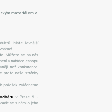
ickým materiálem v
duktů. Máte levnější
ovnáme!
de. Můžete se na nás
 není v nabídce eshopu
něji, než konkurence.
te proto naše stránky
ch položek zvládneme
odběru
v Praze 9 -
radit se s námi o jeho