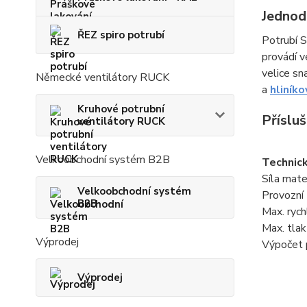
Jednod
ŘEZ spiro potrubí
Potrubí 
provádí v
velice sn
Německé ventilátory RUCK
a
hliníko
Kruhové potrubní
Příslu
ventilátory RUCK
Velkoobchodní systém B2B
Technic
Síla mate
Velkoobchodní systém
Provozní
B2B
Max. rych
Max. tla
Výprodej
Výpočet 
Výprodej