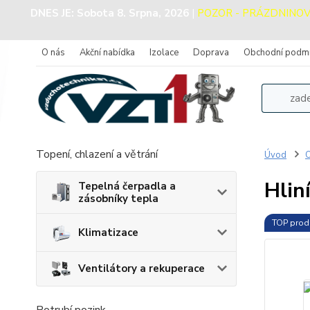
DNES JE:
Sobota 8. Srpna, 2026
|
POZOR - PRÁZDNINOVÝ P
O nás
Akční nabídka
Izolace
Doprava
Obchodní podm
Topení, chlazení a větrání
Úvod
O
Hlin
Tepelná čerpadla a
zásobníky tepla
TOP prod
Klimatizace
Ventilátory a rekuperace