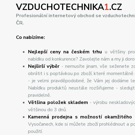
VZDUCHOTECHNIKA
1
.CZ
Profesionální internetový obchod se vzduchotechn
ČR.
Co nabízíme:
Nejlepší ceny na českém trhu
u většiny pro
nabídku od konkurence? Zavolejte nám a my ji dor
Nej
š
ir
ší
v
ý
b
ě
r
- nemusíte jinam, vše seženete z
obrátit i s poptávkou po zboží, které momentálně
- je velmi pravděpodobné, že Vám jej dodáme lev
Nabídku produktů neustále rozšiřujeme - sleduj
pravidelně.
Většina položek skladem
- výrobu neskladový
většinou do 3 dnů.
Kamenná prodejna s možností okamžitého 
Vysočanech, kde si můžete zboží prohlédnout a po
použití.