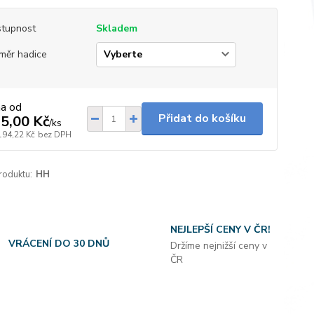
tupnost
Skladem
měr hadice
na od
Přidat do košíku
5,00 Kč
/
ks
194,22 Kč
bez DPH
roduktu:
HH
NEJLEPŠÍ CENY V ČR!
VRÁCENÍ DO 30 DNŮ
Držíme nejnižší ceny v
ČR