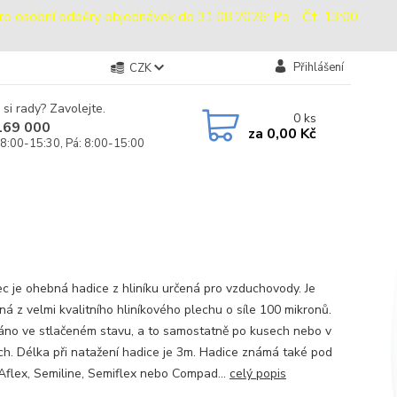
sobní odběry objednávek do 31.08.2026: Po - Čt: 13:00
Přihlášení
CZK
 si rady? Zavolejte.
0
ks
169 000
za
0,00 Kč
 8:00-15:30, Pá: 8:00-15:00
c je ohebná hadice z hliníku určená pro vzduchovody. Je
ná z velmi kvalitního hliníkového plechu o síle 100 mikronů.
no ve stlačeném stavu, a to samostatně po kusech nebo v
ích. Délka při natažení hadice je 3m. Hadice známá také pod
Aflex, Semiline, Semiflex nebo Compad...
celý popis