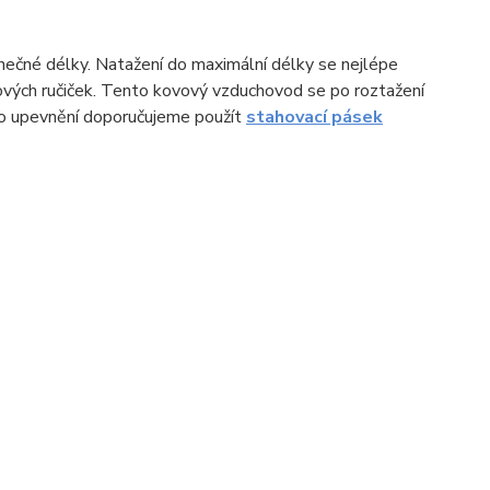
onečné délky. Natažení do maximální délky se nejlépe
ových ručiček. Tento kovový vzduchovod se po roztažení
eho upevnění doporučujeme použít
stahovací pásek