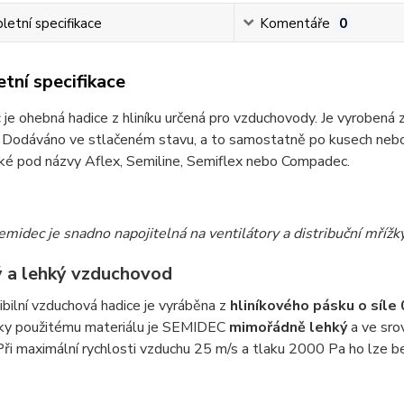
etní specifikace
Komentáře
0
tní specifikace
c
je ohebná hadice z hliníku určená pro vzduchovody. Je vyrobená 
. Dodáváno ve stlačeném stavu, a to samostatně po kusech nebo v
ké pod názvy Aflex, Semiline, Semiflex nebo Compadec.
midec je snadno napojitelná na ventilátory a distribuční mřížk
 a lehký vzduchovod
ibilní vzduchová hadice je vyráběna z
hliníkového pásku o síle
Díky použitému materiálu je SEMIDEC
mimořádně lehký
a ve sro
 Při maximální rychlosti vzduchu 25 m/s a tlaku 2000 Pa ho lze 