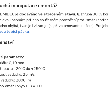
uchá manipulace i montáž
SEMIDEC je
dodáváno ve stlačeném stavu
, tj. zhruba 30 % k
e dvou osobách při jeho současném pootočení proti směru hodin
adno ohýbá, tvaruje i zkracuje (např. zalamovacím nožem). Pro j
vou lepicí pásku
.
šenství
ké parametry:
riálu: 0,10 mm
 teplota: -20°C do +250°C
lost vzduchu: 25 m/s
k vzduchu: 2000 Pa
poloměru ohybu: R = 1D