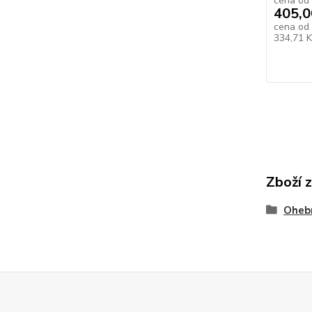
cena od
405,0
cena od
334,71 
Zboží 
Oheb