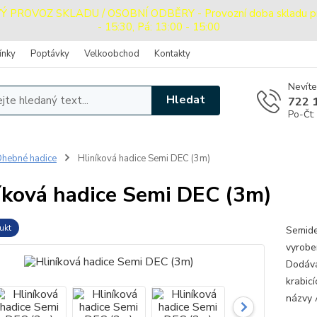
ROVOZ SKLADU / OSOBNÍ ODBĚRY - Provozní doba skladu pro o
- 15:30, Pá: 13:00 - 15:00
ínky
Poptávky
Velkoobchod
Kontakty
Nevíte
Hledat
722 
Po-Čt:
hebné hadice
Hliníková hadice Semi DEC (3m)
íková hadice Semi DEC (3m)
ukt
Semide
vyrobe
Dodává
krabic
názvy 