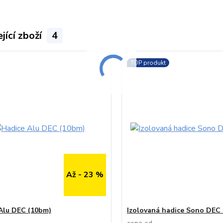
jící zboží
4
TOP produkt
Až - 23 %
Alu DEC (10bm)
Izolovaná hadice Sono DEC 