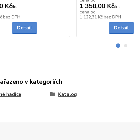
cena od
0 Kč
1 358,00 Kč
/
ks
/
ks
cena od
Skladem
Kč
bez DPH
1 122,31 Kč
bez DPH
Detail
Detail
zařazeno v kategoriích
né hadice
Katalog