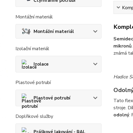
Čtyřhranné potrubí
Kompl
Montážní materiál
Komple
Montážní materiál
Semide
mikronů
Izolační materiál
známá ta
Izolace
Hadice Se
Plastové potrubí
Odolný
Plastové potrubí
Tato flex
stroje. 
odolný
.
Doplňkové služby
Práškové lakování - RAL