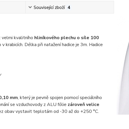
Související zboží
4
z velmi kvalitního
hliníkového plechu o síle 100
 krabicích. Délka při natažení hadice je 3m. Hadice
y
 0,10 mm
, který je pevně spojen pomocí speciálního
vnání se vzduchovody z ALU fólie
zároveň velice
bez obav vystavit teplotám od -30 až do +250 °C.