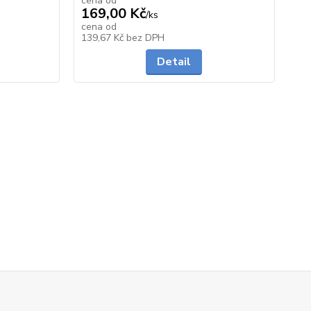
cena od
ce
169,00 Kč
49
/
ks
cena od
ce
skladem
Skladem
139,67 Kč
bez DPH
40
Detail