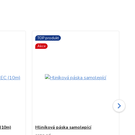
TOP produkt
Akce
(10m)
Hliníková páska samolepící
St