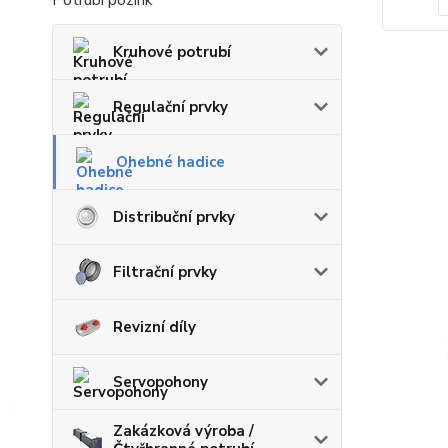
Potrubí pozink
Kruhové potrubí
Regulační prvky
Ohebné hadice
Distribuční prvky
Filtrační prvky
Revizní díly
Servopohony
Zakázková výroba /