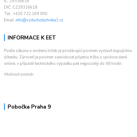
IČ: 29316618
DIČ: CZ29316618
Tel.: +420 722 169 000
Email:
info@vzduchotechnika1.cz
INFORMACE K EET
Podle zákona o evidenci tržeb je prodávající povinen vystavit kupujícímu
účtenku. Zároveň je povinen zaevidovat přijatou tržbu u správce daně
online; v případě technického výpadku pak nejpozději do 48 hodin.
Možnosti plateb:
Pobočka Praha 9