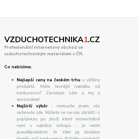
VZDUCHOTECHNIKA
1
.CZ
Profesionální internetový obchod se
vzduchotechnickým materiálem v ČR.
Co nabízíme:
Nejlepší ceny na českém trhu
u většiny
produktů. Máte levnější nabídku od
konkurence? Zavolejte nám a my ji
dorovnáme!
Nej
š
ir
ší
v
ý
b
ě
r
- nemusíte jinam, vše
seženete zde. Můžete se na nás obrátit i s
poptávkou po zboží, které momentálně
není v nabídce eshopu - je velmi
pravděpodobné, že Vám jej dodáme
levněji, než konkurence. Nabídku produktů