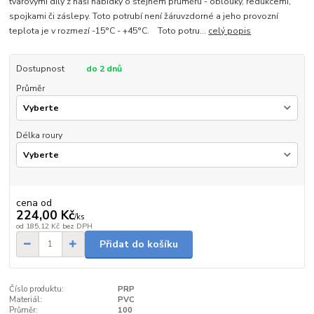
tvarovými díly z naší nabídky o stejném průměru - oblouky, redukcemi,
spojkami či záslepy. Toto potrubí není žáruvzdorné a jeho provozní
teplota je v rozmezí -15°C - +45°C. Toto potru...
celý popis
Dostupnost
do 2 dnů
Průměr
Délka roury
cena od
224,00 Kč
/
ks
od
185,12 Kč
bez DPH
Přidat do košíku
Číslo produktu:
PRP
Materiál:
PVC
Průměr:
100