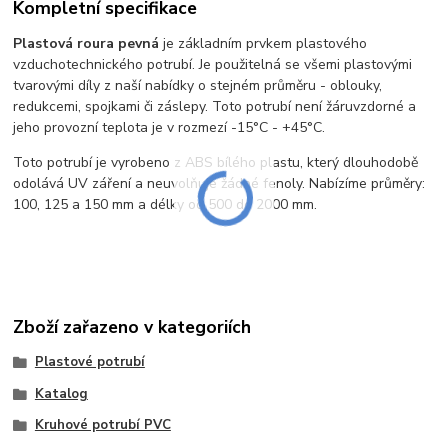
Kompletní specifikace
Plastová roura pevná
je základním prvkem plastového
vzduchotechnického potrubí. Je použitelná se všemi plastovými
tvarovými díly z naší nabídky o stejném průměru - oblouky,
redukcemi, spojkami či záslepy. Toto potrubí není žáruvzdorné a
jeho provozní teplota je v rozmezí -15°C - +45°C.
Toto potrubí je vyrobeno z ABS bílého plastu, který dlouhodobě
odolává UV záření a neuvolňuje žádné fenoly. Nabízíme průměry:
100, 125 a 150 mm a délky od 500 do 2000 mm.
Zboží zařazeno v kategoriích
Plastové potrubí
Katalog
Kruhové potrubí PVC