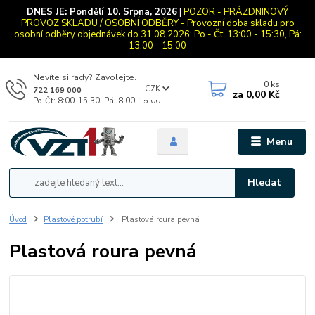
DNES JE:
Pondělí 10. Srpna, 2026
|
POZOR - PRÁZDNINOVÝ
PROVOZ SKLADU / OSOBNÍ ODBĚRY - Provozní doba skladu pro
osobní odběry objednávek do 31.08.2026: Po - Čt: 13:00 - 15:30, Pá:
13:00 - 15:00
Nevíte si rady? Zavolejte.
0
ks
CZK
722 169 000
za
0,00 Kč
Po-Čt: 8:00-15:30, Pá: 8:00-15:00
Menu
Hledat
Úvod
Plastové potrubí
Plastová roura pevná
Plastová roura pevná