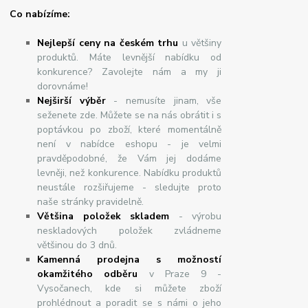
Co nabízíme:
Nejlepší ceny na českém trhu
u většiny
produktů. Máte levnější nabídku od
konkurence? Zavolejte nám a my ji
dorovnáme!
Nej
š
ir
ší
v
ý
b
ě
r
- nemusíte jinam, vše
seženete zde. Můžete se na nás obrátit i s
poptávkou po zboží, které momentálně
není v nabídce eshopu - je velmi
pravděpodobné, že Vám jej dodáme
levněji, než konkurence. Nabídku produktů
neustále rozšiřujeme - sledujte proto
naše stránky pravidelně.
Většina položek skladem
- výrobu
neskladových položek zvládneme
většinou do 3 dnů.
Kamenná prodejna s možností
okamžitého odběru
v Praze 9 -
Vysočanech, kde si můžete zboží
prohlédnout a poradit se s námi o jeho