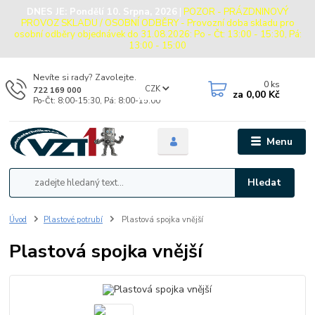
DNES JE:
Pondělí 10. Srpna, 2026
|
POZOR - PRÁZDNINOVÝ
PROVOZ SKLADU / OSOBNÍ ODBĚRY - Provozní doba skladu pro
osobní odběry objednávek do 31.08.2026: Po - Čt: 13:00 - 15:30, Pá:
13:00 - 15:00
Nevíte si rady? Zavolejte.
0
ks
CZK
722 169 000
za
0,00 Kč
Po-Čt: 8:00-15:30, Pá: 8:00-15:00
Menu
Hledat
Úvod
Plastové potrubí
Plastová spojka vnější
Plastová spojka vnější