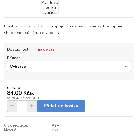
Plastová spojka vnější - pro spojení plastových tvarových komponent
shodného průměru.
celý popis
Dostupnost
na dotaz
Průměr
cena od
84,00 Kč
/
ks
od
69,42 Kč
bez DPH
Přidat do košíku
Číslo produktu:
PSV
Materiál:
PVC