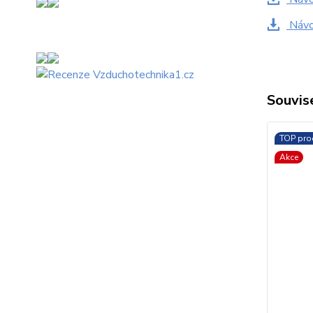
Návod
Souvise
TOP pro
Akce