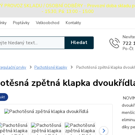
ROVOZ SKLADU / OSOBNÍ ODBĚRY - Provozní doba skladu pro o
- 15:30, Pá: 13:00 - 15:00
ínky
Poptávky
Velkoobchod
Kontakty
Nevíte
Hledat
722 
Po-Čt:
egulační prvky
Pachotěsné klapky
Pachotěsná zpětná klapka dvoukř
otěsná zpětná klapka dvoukřídl
ukt
NOVINK
dvoukř
menšíc
elimin
díky p