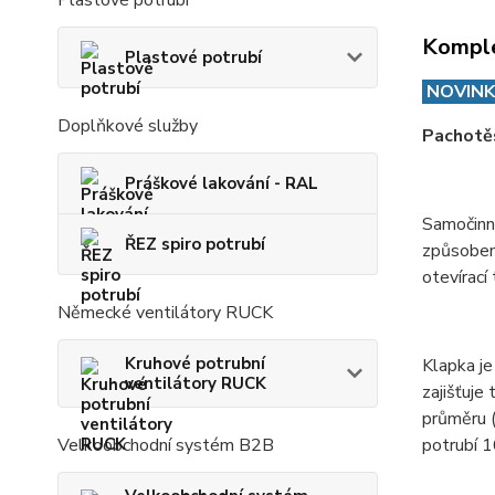
Plastové potrubí
Komple
Plastové potrubí
NOVIN
Doplňkové služby
Pachotě
Práškové lakování - RAL
Samočinn
ŘEZ spiro potrubí
způsobem 
otevírací
Německé ventilátory RUCK
Kruhové potrubní
Klapka j
ventilátory RUCK
zajišťuje
průměru (
potrubí 
Velkoobchodní systém B2B