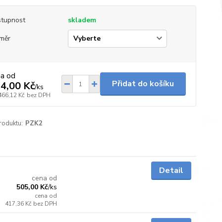
tupnost
skladem
měr
na od
Přidat do košíku
4,00 Kč
/
ks
466,12 Kč
bez DPH
roduktu:
PZK2
skladem
Detail
cena od
505,00 Kč
/
ks
cena od
417,36 Kč
bez DPH