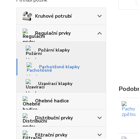
Potrubí pozink
Kruhové potrubí
Regulační prvky
Požární klapky
Pachotěsné klapky
Uzavírací klapky
Podobn
Ohebné hadice
Distribuční prvky
Filtrační prvky