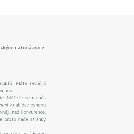
ickým materiálem v
duktů. Máte levnější
ovnáme!
de. Můžete se na nás
 není v nabídce eshopu
něji, než konkurence.
te proto naše stránky
ch položek zvládneme