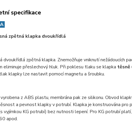
tní specifikace
KA
sná zpětná klapka dvoukřídlá
á dvoukřídlá zpětná klapka. Znemožňuje vniknutí nežádoucích p
eliminuje přeslechový hluk. Při poklesu tlaku se klapka
těsně 
 tlak klapky lze nastavit pomocí magnetu a šroubku.
e vyrobena z ABS plastu, membrána pak ze silikonu. Obvod klapk
 těsnost a pevnost klapky v potrubí. Klapka je konstruována pro 
s vyjímkou KG potrubí) bez nutnosti lepení. Pro KG potrubí plat
160 apod.