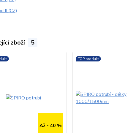
 II (CZ)
jící zboží
5
dukt
TOP produkt
Až - 40 %