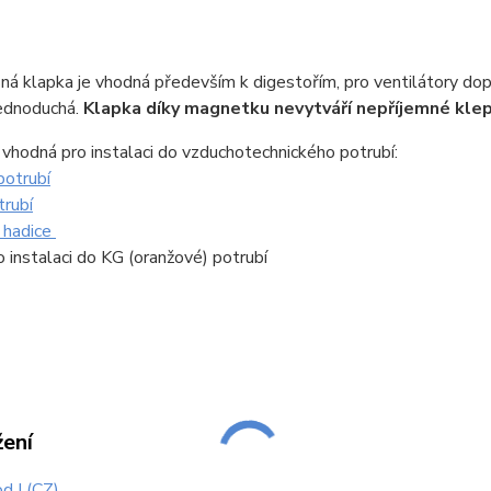
ná klapka je vhodná především k digestořím, pro ventilátory d
jednoduchá.
Klapka díky magnetku nevytváří nepříjemné klepá
 vhodná pro instalaci do vzduchotechnického potrubí:
potrubí
trubí
 hadice
o instalaci do KG (oranžové) potrubí
žení
d I (CZ)