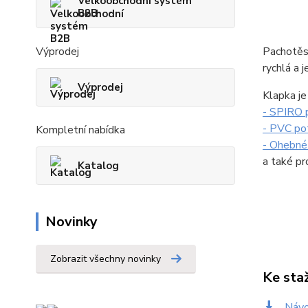
Velkoobchodní systém
B2B
Pachotěs
Výprodej
rychlá a 
Výprodej
Klapka je
- SPIRO 
- PVC po
Kompletní nabídka
- Ohebné
a také pr
Katalog
Novinky
Zobrazit všechny novinky
Ke sta
Návo