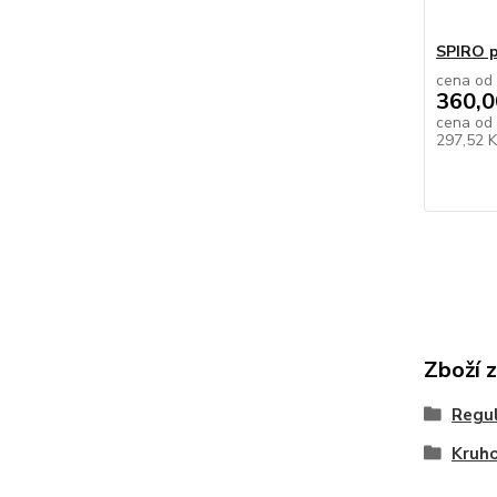
SPIRO p
cena od
360,0
cena od
297,52 
Zboží 
Regul
Kruho