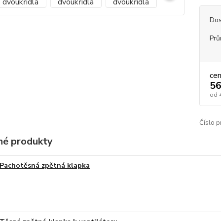
Dos
Prů
ce
56
od
Číslo p
é produkty
Pachotěsná zpětná klapka