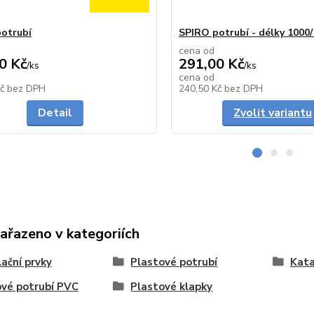
otrubí
SPIRO potrubí - délky 100
cena od
0 Kč
291,00 Kč
/
ks
/
ks
cena od
Skladem
Kč
bez DPH
240,50 Kč
bez DPH
Detail
Zvolit variantu
zařazeno v kategoriích
ační prvky
Plastové potrubí
Kat
vé potrubí PVC
Plastové klapky