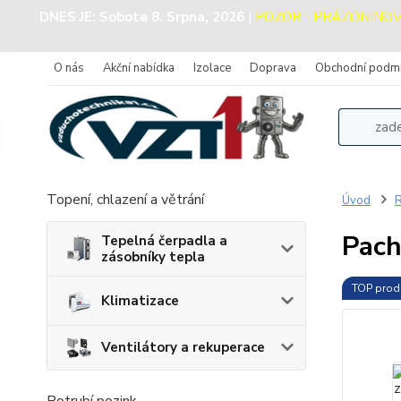
DNES JE:
Sobota 8. Srpna, 2026
|
POZOR - PRÁZDNINOVÝ P
O nás
Akční nabídka
Izolace
Doprava
Obchodní podm
Topení, chlazení a větrání
Úvod
R
Pach
Tepelná čerpadla a
zásobníky tepla
TOP prod
Klimatizace
Ventilátory a rekuperace