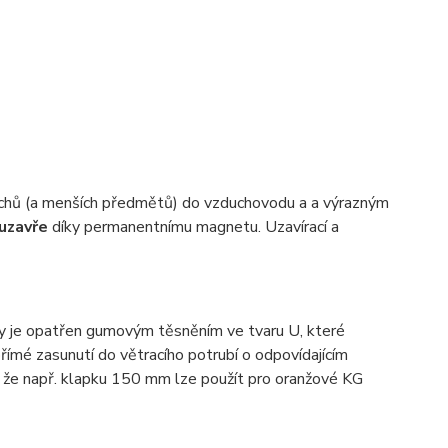
achů (a menších předmětů) do vzduchovodu a a výrazným
uzavře
díky permanentnímu magnetu. Uzavírací a
y je opatřen gumovým těsněním ve tvaru U, které
přímé zasunutí do větracího potrubí o odpovídajícím
í, že např. klapku 150 mm lze použít pro oranžové KG