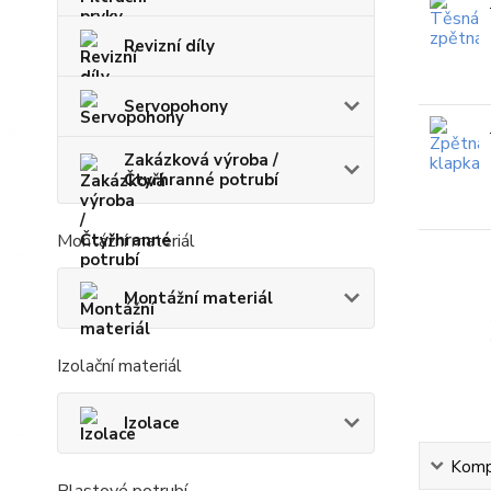
Revizní díly
Servopohony
Zakázková výroba /
Čtyřhranné potrubí
Montážní materiál
Montážní materiál
Izolační materiál
Izolace
Kompl