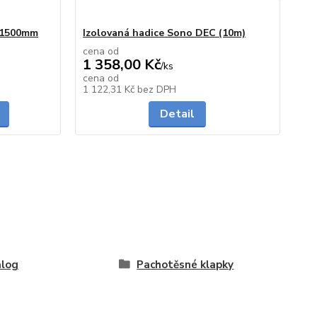
0/1500mm
Izolovaná hadice Sono DEC (10m)
Hl
cena od
ce
1 358,00 Kč
23
/
ks
cena od
ce
skladem
skladem
1 122,31 Kč
bez DPH
19
Detail
alog
Pachotěsné klapky