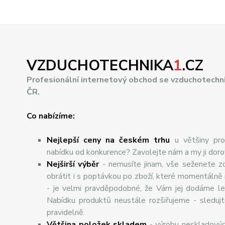
VZDUCHOTECHNIKA
1
.CZ
Profesionální internetový obchod se vzduchotechn
ČR.
Co nabízíme:
Nejlepší ceny na českém trhu
u většiny pro
nabídku od konkurence? Zavolejte nám a my ji dor
Nej
š
ir
ší
v
ý
b
ě
r
- nemusíte jinam, vše seženete z
obrátit i s poptávkou po zboží, které momentálně
- je velmi pravděpodobné, že Vám jej dodáme lev
Nabídku produktů neustále rozšiřujeme - sleduj
pravidelně.
Většina položek skladem
- výrobu neskladový