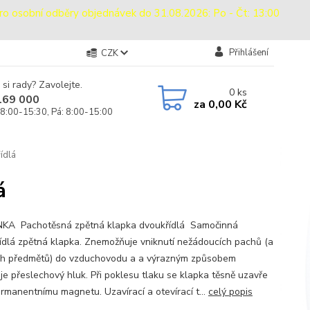
sobní odběry objednávek do 31.08.2026: Po - Čt: 13:00
Přihlášení
CZK
 si rady? Zavolejte.
0
ks
169 000
za
0,00 Kč
 8:00-15:30, Pá: 8:00-15:00
ídlá
á
A Pachotěsná zpětná klapka dvoukřídlá Samočinná
ídlá zpětná klapka. Znemožňuje vniknutí nežádoucích pachů (a
h předmětů) do vzduchovodu a a výrazným způsobem
uje přeslechový hluk. Při poklesu tlaku se klapka těsně uzavře
ermanentnímu magnetu. Uzavírací a otevírací t...
celý popis