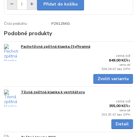
Přidat do košíku
Číslo produktu:
PZK125KG
Podobné produkty
Pachotěsná zpětná klapka čtyřhranná
Skladem
cena od
649,00 Kč
/
ks
cena od
536,36 Kč
bez DPH
Zvolit variantu
Těsná zpětná klapka k ventilátoru
skladem
cena od
355,00 Kč
/
ks
cena od
293,39 Kč
bez DPH
Detail