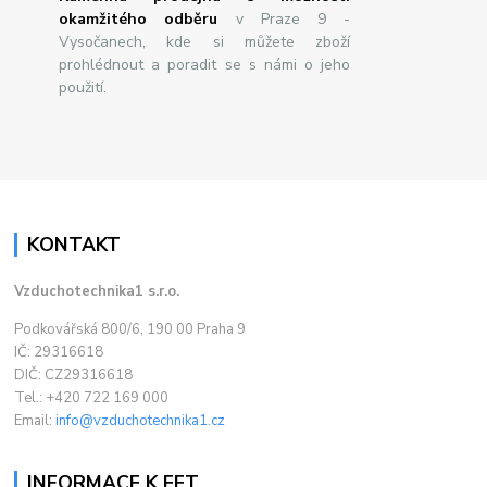
okamžitého odběru
v Praze 9 -
Vysočanech, kde si můžete zboží
prohlédnout a poradit se s námi o jeho
použití.
KONTAKT
Vzduchotechnika1 s.r.o.
Podkovářská 800/6, 190 00 Praha 9
IČ: 29316618
DIČ: CZ29316618
Tel.: +420 722 169 000
Email:
info@vzduchotechnika1.cz
INFORMACE K EET