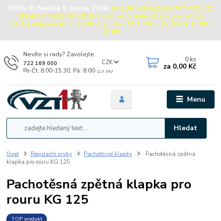
DNES JE:
Neděle 9. Srpna, 2026
|
POZOR - PRÁZDNINOVÝ PROVOZ
SKLADU / OSOBNÍ ODBĚRY - Provozní doba skladu pro osobní
odběry objednávek do 31.08.2026: Po - Čt: 13:00 - 15:30, Pá: 13:00 -
15:00
Nevíte si rady? Zavolejte.
0
ks
CZK
722 169 000
za
0,00 Kč
Po-Čt: 8:00-15:30, Pá: 8:00-15:00
Menu
Hledat
Úvod
Regulační prvky
Pachotěsné klapky
Pachotěsná zpětná
klapka pro rouru KG 125
Pachotěsná zpětná klapka pro
rouru KG 125
TOP produkt