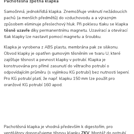
Pachotěsná zpětná klapka
Samočinná, jednokřídlá klapka. Znemožňuje vniknutí nežádoucích
pachů (a menších předmětů) do vzduchovodu a a výrazným
způsobem eliminuje přeslechový hluk. Při poklesu tlaku se klapka
těsně uzavře
díky permanentnímu magnetu. Uzavírací a otevírací
tlak klapky lze nastavit pomocí magnetu a šroubku.
Klapka je vyrobena z ABS plastu, membrána pak ze silikonu.
Obvod klapky je opatřen gumovým těsněním ve tvaru U, které
zajišťuje těsnost a pevnost klapky v potrubí. Klapka je
konstruována pro přímé zasunutí do větracího potrubí o
odpovídajícím průměru (s vyjímkou KG potrubí) bez nutnosti lepení.
Pro KG potrubí platí, že např. klapku 150 mm lze použít pro
oranžové KG potrubí 160 apod.
Pachotěsná klapka je vhodná především k digestořím, pro
ventilátory doporučujeme těsnou klapku
ZKV
. Montáž do potrubí