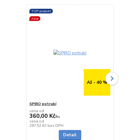
TOP produkt
TOP produkt
Akce
Až - 40 %
SPIRO potrubí
SPIRO potru
cena od
cena od
360,00 Kč
291,00 K
/
ks
cena od
cena od
Skladem
297,52 Kč
bez DPH
240,50 Kč
be
Detail