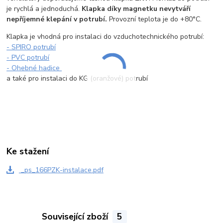
je rychlá a jednoduchá.
Klapka díky magnetku nevytváří
nepříjemné klepání v potrubí.
Provozní teplota je do +80°C.
Klapka je vhodná pro instalaci do vzduchotechnického potrubí:
- SPIRO potrubí
- PVC potrubí
- Ohebné hadice
a také pro instalaci do KG (oranžové) potrubí
Ke stažení
_ps_166PZK-instalace.pdf
Související zboží
5