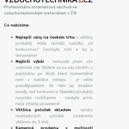
VZDUCHOTECHNIKA
1
.CZ
Profesionální internetový obchod se
vzduchotechnickým materiálem v ČR.
Co nabízíme:
Nejlepší ceny na českém trhu
u většiny
produktů. Máte levnější nabídku od
konkurence? Zavolejte nám a my ji
dorovnáme!
Nej
š
ir
ší
v
ý
b
ě
r
- nemusíte jinam, vše
seženete zde. Můžete se na nás obrátit i s
poptávkou po zboží, které momentálně
není v nabídce eshopu - je velmi
pravděpodobné, že Vám jej dodáme
levněji, než konkurence. Nabídku produktů
neustále rozšiřujeme - sledujte proto
naše stránky pravidelně.
Většina položek skladem
- výrobu
neskladových položek zvládneme
většinou do 3 dnů.
Kamenná prodejna s možností