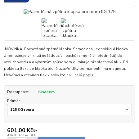
NOVINKA Pachotěsná zpětná klapka Samočinná, jednokřídlá klapka.
Znemožňuje vniknutí nežádoucích pachů (a menších předmětů) do
vzduchovodu a a výrazným způsobem eliminuje přeslechový hluk. Při
poklesu tlaku se klapka těsně uzavře díky permanentnímu magnetu.
Uzavírací a otevírací tlak klapky lze na...
celý popis
Dostupnost
Skladem
Průměr
601,00 Kč
/
ks
496,69 Kč
bez DPH