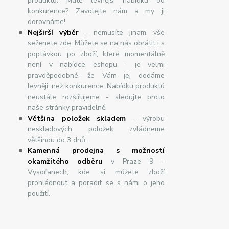
produktů. Máte levnější nabídku od
konkurence? Zavolejte nám a my ji
dorovnáme!
Nej
š
ir
ší
v
ý
b
ě
r
- nemusíte jinam, vše
seženete zde. Můžete se na nás obrátit i s
poptávkou po zboží, které momentálně
není v nabídce eshopu - je velmi
pravděpodobné, že Vám jej dodáme
levněji, než konkurence. Nabídku produktů
neustále rozšiřujeme - sledujte proto
naše stránky pravidelně.
Většina položek skladem
- výrobu
neskladových položek zvládneme
většinou do 3 dnů.
Kamenná prodejna s možností
okamžitého odběru
v Praze 9 -
Vysočanech, kde si můžete zboží
prohlédnout a poradit se s námi o jeho
použití.