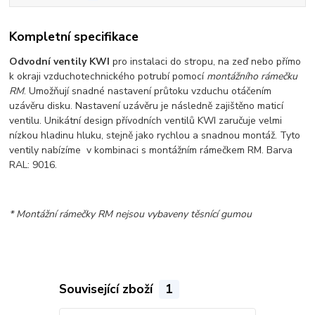
Kompletní specifikace
Odvodní ventily KWI
pro instalaci do stropu, na zeď nebo přímo
k okraji vzduchotechnického potrubí pomocí
montážního rámečku
RM
. Umožňují snadné nastavení průtoku vzduchu otáčením
uzávěru disku. Nastavení uzávěru je následně zajištěno maticí
ventilu. Unikátní design přívodních ventilů KWI zaručuje velmi
nízkou hladinu hluku, stejně jako rychlou a snadnou montáž. Tyto
ventily nabízíme v kombinaci s montážním rámečkem RM. Barva
RAL: 9016.
* Montážní rámečky RM nejsou vybaveny těsnící gumou
Související zboží
1