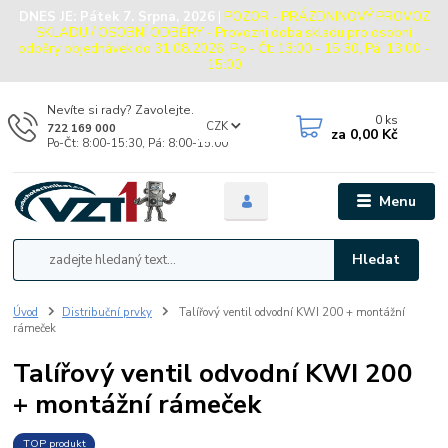
DNES JE:
Pátek 7. Srpna, 2026
|
POZOR - PRÁZDNINOVÝ PROVOZ
SKLADU / OSOBNÍ ODBĚRY - Provozní doba skladu pro osobní
odběry objednávek do 31.08.2026: Po - Čt: 13:00 - 15:30, Pá: 13:00 -
15:00
Nevíte si rady? Zavolejte.
0
ks
CZK
722 169 000
za
0,00 Kč
Po-Čt: 8:00-15:30, Pá: 8:00-15:00
Menu
Hledat
Úvod
Distribuční prvky
Talířový ventil odvodní KWI 200 + montážní
rámeček
Talířový ventil odvodní KWI 200
+ montážní rámeček
TOP produkt