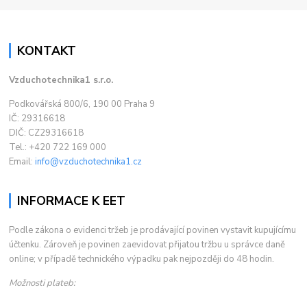
KONTAKT
Vzduchotechnika1 s.r.o.
Podkovářská 800/6, 190 00 Praha 9
IČ: 29316618
DIČ: CZ29316618
Tel.: +420 722 169 000
Email:
info@vzduchotechnika1.cz
INFORMACE K EET
Podle zákona o evidenci tržeb je prodávající povinen vystavit kupujícímu
účtenku. Zároveň je povinen zaevidovat přijatou tržbu u správce daně
online; v případě technického výpadku pak nejpozději do 48 hodin.
Možnosti plateb: