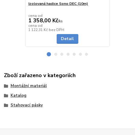
Izolovaná hadice Sono DEC (10m)
Izolovaná h
stupněm út
cena od
cena od
1 358,00 Kč
2 311,00
/
ks
cena od
cena od
skladem
1 122,31 Kč
bez DPH
1 909,92 Kč
Detail
Zboží zařazeno v kategoriích
Montážní materiál
Katalog
Stahovací pásky