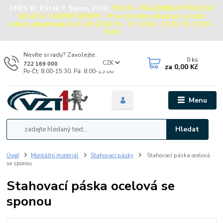
DNES JE:
Pátek 7. Srpna, 2026
|
POZOR - PRÁZDNINOVÝ PROVOZ
SKLADU / OSOBNÍ ODBĚRY - Provozní doba skladu pro osobní
odběry objednávek do 31.08.2026: Po - Čt: 13:00 - 15:30, Pá: 13:00 -
15:00
Nevíte si rady? Zavolejte.
0
ks
CZK
722 169 000
za
0,00 Kč
Po-Čt: 8:00-15:30, Pá: 8:00-15:00
Menu
Hledat
Úvod
Montážní materiál
Stahovací pásky
Stahovací páska ocelová
se sponou
Stahovací páska ocelová se
sponou