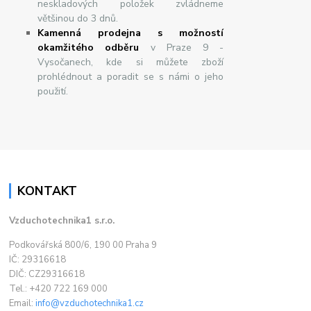
neskladových položek zvládneme
většinou do 3 dnů.
Kamenná prodejna s možností
okamžitého odběru
v Praze 9 -
Vysočanech, kde si můžete zboží
prohlédnout a poradit se s námi o jeho
použití.
KONTAKT
Vzduchotechnika1 s.r.o.
Podkovářská 800/6, 190 00 Praha 9
IČ: 29316618
DIČ: CZ29316618
Tel.: +420 722 169 000
Email:
info@vzduchotechnika1.cz