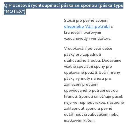
QIP ocelová rychloupínací páska se sponou (páska typu
"MOTEX")
Slouží pro pevné spojení
ohebného VZT potrubí
s
kruhovými tvarovými
vzduchovody i ventilátory.
Vroubkování po celé délce
pásky pro zapadnutí
utahovacího šroubu. Dodáváme
včetně speciální spony pro
opakované použití. Boční hrany
pásky vyhnuty nahoru pro
zamezení protržení
upevňovaného potrubí ostrou
hranou. Sponou umožňuje pásek
nejprve napnout rukou, následně
zaklapnout sponu a pevně
dotáhnout šroubovákem nebo
matkovým klíčem.