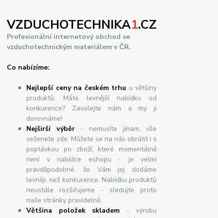
VZDUCHOTECHNIKA
1
.CZ
Profesionální internetový obchod se
vzduchotechnickým materiálem v ČR.
Co nabízíme:
Nejlepší ceny na českém trhu
u většiny
produktů. Máte levnější nabídku od
konkurence? Zavolejte nám a my ji
dorovnáme!
Nej
š
ir
ší
v
ý
b
ě
r
- nemusíte jinam, vše
seženete zde. Můžete se na nás obrátit i s
poptávkou po zboží, které momentálně
není v nabídce eshopu - je velmi
pravděpodobné, že Vám jej dodáme
levněji, než konkurence. Nabídku produktů
neustále rozšiřujeme - sledujte proto
naše stránky pravidelně.
Většina položek skladem
- výrobu