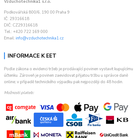
Vzduchotechnika1 s.r.o.
Podkovářská 800/6, 190 00 Praha 9
IČ: 29316618
DIČ: CZ29316618
Tel.: +420 722 169 000
Email:
info@vzduchotechnika1.cz
INFORMACE K EET
Podle zákona o evidenci tržeb je prodávající povinen vystavit kupujícímu
účtenku. Zároveň je povinen zaevidovat přijatou tržbu u správce daně
online; v případě technického výpadku pak nejpozději do 48 hodin.
Možnosti plateb: