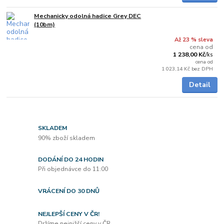
Mechanicky odolná hadice Grey DEC
Skladem
(10bm)
Až 23 % sleva
cena od
1 238,00 Kč
/
ks
cena od
1 023,14 Kč
bez DPH
Detail
SKLADEM
90% zboží skladem
DODÁNÍ DO 24 HODIN
Při objednávce do 11:00
VRÁCENÍ DO 30 DNŮ
NEJLEPŠÍ CENY V ČR!
Držíme nejnižší ceny v ČR