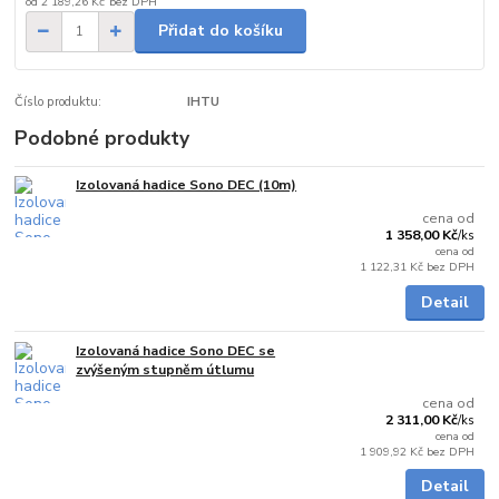
od
2 189,26 Kč
bez DPH
Přidat do košíku
Číslo produktu:
IHTU
Podobné produkty
Izolovaná hadice Sono DEC (10m)
skladem
cena od
1 358,00 Kč
/
ks
cena od
1 122,31 Kč
bez DPH
Detail
Izolovaná hadice Sono DEC se
skladem
zvýšeným stupněm útlumu
cena od
2 311,00 Kč
/
ks
cena od
1 909,92 Kč
bez DPH
Detail