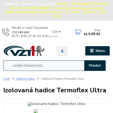
DNES JE:
Pátek 7. Srpna, 2026
|
POZOR - PRÁZDNINOVÝ PROVOZ
SKLADU / OSOBNÍ ODBĚRY - Provozní doba skladu pro osobní
odběry objednávek do 31.08.2026: Po - Čt: 13:00 - 15:30, Pá: 13:00 -
15:00
Nevíte si rady? Zavolejte.
0
ks
CZK
722 169 000
za
0,00 Kč
Po-Čt: 8:00-15:30, Pá: 8:00-15:00
Menu
Hledat
Úvod
Ohebné hadice
Izolovaná hadice Termoflex Ultra
Izolovaná hadice Termoflex Ultra