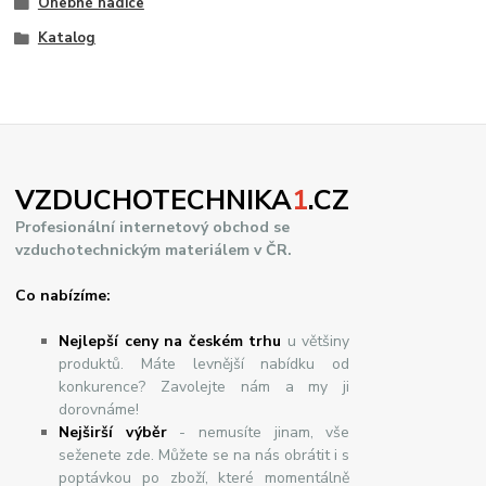
Ohebné hadice
Katalog
VZDUCHOTECHNIKA
1
.CZ
Profesionální internetový obchod se
vzduchotechnickým materiálem v ČR.
Co nabízíme:
Nejlepší ceny na českém trhu
u většiny
produktů. Máte levnější nabídku od
konkurence? Zavolejte nám a my ji
dorovnáme!
Nej
š
ir
ší
v
ý
b
ě
r
- nemusíte jinam, vše
seženete zde. Můžete se na nás obrátit i s
poptávkou po zboží, které momentálně