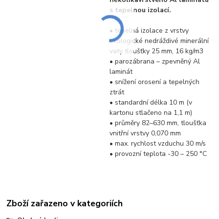
s tepelnou izolací.
• tepelná izolace z vrstvy
ekologické nedráždivé minerální
vaty tloušťky 25 mm, 16 kg/m3
• parozábrana – zpevněný Al
laminát
• snížení orosení a tepelných
ztrát
• standardní délka 10 m (v
kartonu stlačeno na 1,1 m)
• průměry 82–630 mm, tloušťka
vnitřní vrstvy 0,070 mm
• max. rychlost vzduchu 30 m/s
• provozní teplota -30 – 250 °C
Zboží zařazeno v kategoriích