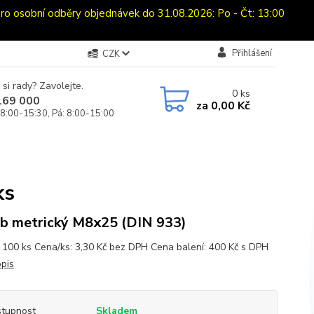
sobní odběry objednávek do 31.08.2026: Po - Čt: 13:00
Přihlášení
CZK
 si rady? Zavolejte.
0
ks
169 000
za
0,00 Kč
 8:00-15:30, Pá: 8:00-15:00
ks
b metrický M8x25 (DIN 933)
: 100 ks Cena/ks: 3,30 Kč bez DPH Cena balení: 400 Kč s DPH
opis
tupnost
Skladem