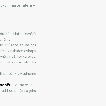
ickým materiálem v
duktů. Máte levnější
ovnáme!
de. Můžete se na nás
 není v nabídce eshopu
něji, než konkurence.
te proto naše stránky
ch položek zvládneme
odběru
v Praze 9 -
radit se s námi o jeho