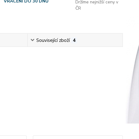
VRÁCENÍ DO 30 DNŮ
Držíme nejnižší ceny v
ČR
Související zboží
4