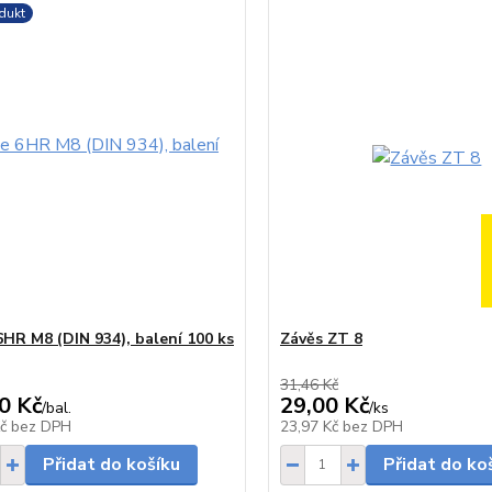
dukt
6HR M8 (DIN 934), balení 100 ks
Závěs ZT 8
31,46 Kč
0 Kč
29,00 Kč
/
bal.
/
ks
Skladem
Kč
bez DPH
23,97 Kč
bez DPH
Přidat do košíku
Přidat do ko