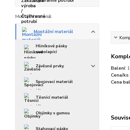
Čtyřhranné potrubí
Montážní materiál
Montážní materiál
Kompl
Hliníkové pásky
samolepící
Komple
Závěsné prvky
Balení
: 1
Cena/ks
Cena bal
Spojovací materiál
Těsnící materiál
Objímky s gumou
Souvise
Stahovací pásky