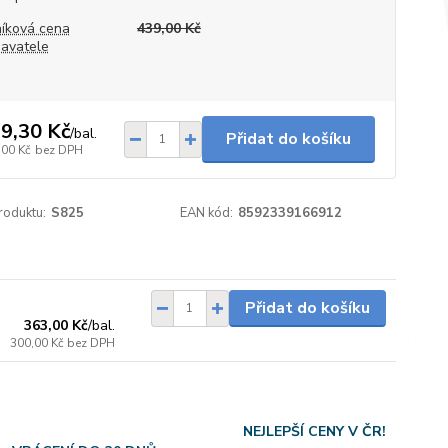
íková cena
439,00 Kč
avatele
9,30 Kč
/
bal.
Přidat do košíku
,00 Kč
bez DPH
roduktu:
S825
EAN kód:
8592339166912
Skladem
Přidat do košíku
363,00 Kč
/
bal.
300,00 Kč
bez DPH
NEJLEPŠÍ CENY V ČR!