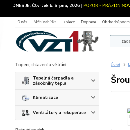
DNES JE:
Čtvrtek 6. Srpna, 2026
|
POZOR - PRÁZDNINOVÝ 
O nás
Akční nabídka
Izolace
Doprava
Obchodní podm
Topení, chlazení a větrání
Úvod
M
Šrou
Tepelná čerpadla a
zásobníky tepla
Klimatizace
Ventilátory a rekuperace