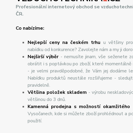
Profesionální internetový obchod se vzduchotechn
ČR.
Co nabízíme:
Nejlepší ceny na českém trhu
u většiny pro
nabídku od konkurence? Zavolejte nám a my ji dor
Nej
š
ir
ší
v
ý
b
ě
r
- nemusíte jinam, vše seženete z
obrátit i s poptávkou po zboží, které momentálně
- je velmi pravděpodobné, že Vám jej dodáme lev
Nabídku produktů neustále rozšiřujeme - sleduj
pravidelně.
Většina položek skladem
- výrobu neskladový
většinou do 3 dnů.
Kamenná prodejna s možností okamžitého 
Vysočanech, kde si můžete zboží prohlédnout a po
použití.