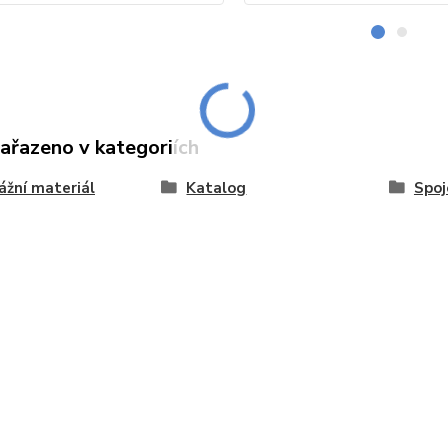
zařazeno v kategoriích
žní materiál
Katalog
Spoj