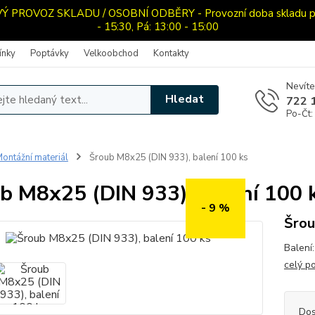
PROVOZ SKLADU / OSOBNÍ ODBĚRY - Provozní doba skladu pro o
- 15:30, Pá: 13:00 - 15:00
ínky
Poptávky
Velkoobchod
Kontakty
Nevíte
Hledat
722 
Po-Čt:
ontážní materiál
Šroub M8x25 (DIN 933), balení 100 ks
b M8x25 (DIN 933), balení 100 
- 9 %
Šrou
Balení
celý p
Dos