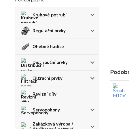
Potrubí pozink
Kruhové potrubí
Regulační prvky
Ohebné hadice
Distribuční prvky
Podobn
Filtrační prvky
Revizní díly
Servopohony
Zakázková výroba /