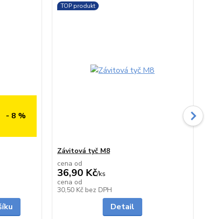
TOP produkt
- 8 %
Závitová tyč M8
Po
pr
cena od
36,90 Kč
/
ks
41
cena od
skladem
skladem
30,50 Kč
bez DPH
33
šíku
Detail