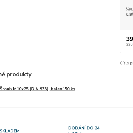
Cen
dod
39
330
Číslo p
é produkty
Šroub M10x25 (DIN 933), balení 50 ks
DODÁNÍ DO 24
SKLADEM