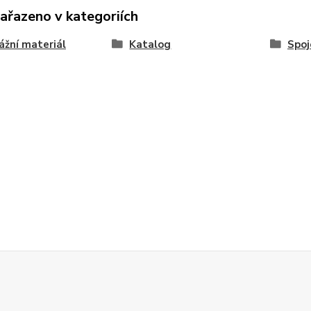
zařazeno v kategoriích
žní materiál
Katalog
Spoj