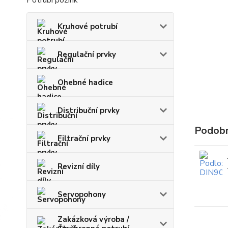
Potrubí pozink
Kruhové potrubí
Regulační prvky
Ohebné hadice
Distribuční prvky
Podobn
Filtrační prvky
Revizní díly
Servopohony
Zakázková výroba /