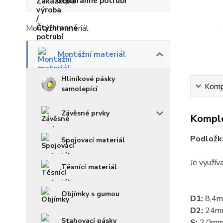
Čtyřhranné potrubí
Montážní materiál
Montážní materiál
Hliníkové pásky
Kompl
samolepící
Závěsné prvky
Komple
Podložk
Spojovací materiál
Je využív
Těsnící materiál
Objímky s gumou
D1:
8,4
D2:
24m
Stahovací pásky
S:
2,0m