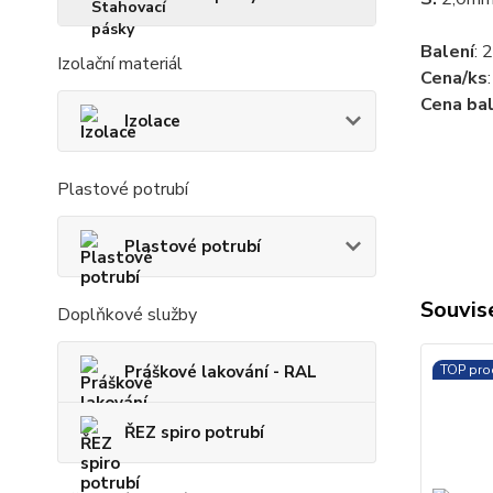
Balení
:
2
Izolační materiál
Cena/ks
Cena bal
Izolace
Plastové potrubí
Plastové potrubí
Souvise
Doplňkové služby
TOP pro
Práškové lakování - RAL
ŘEZ spiro potrubí