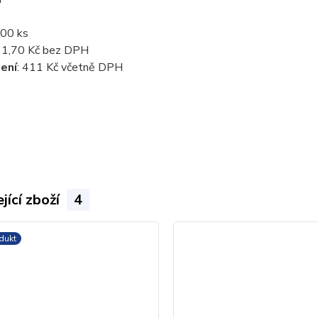
00 ks
:
1,70 Kč bez DPH
ení
:
411 Kč včetně DPH
jící zboží
4
dukt