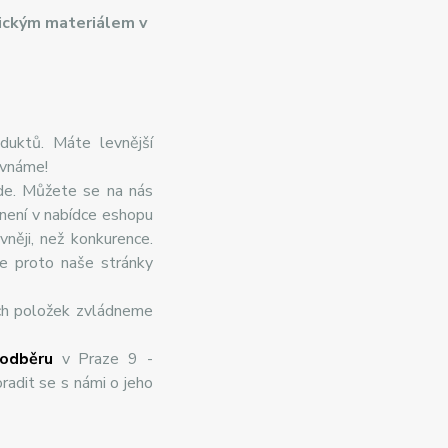
ickým materiálem v
duktů. Máte levnější
ovnáme!
de. Můžete se na nás
 není v nabídce eshopu
něji, než konkurence.
te proto naše stránky
ch položek zvládneme
odběru
v Praze 9 -
radit se s námi o jeho