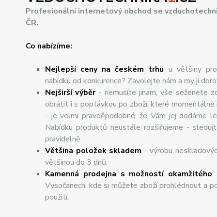
Profesionální internetový obchod se vzduchotechn
ČR.
Co nabízíme:
Nejlepší ceny na českém trhu
u většiny pro
nabídku od konkurence? Zavolejte nám a my ji dor
Nej
š
ir
ší
v
ý
b
ě
r
- nemusíte jinam, vše seženete z
obrátit i s poptávkou po zboží, které momentálně
- je velmi pravděpodobné, že Vám jej dodáme lev
Nabídku produktů neustále rozšiřujeme - sleduj
pravidelně.
Většina položek skladem
- výrobu neskladový
většinou do 3 dnů.
Kamenná prodejna s možností okamžitého 
Vysočanech, kde si můžete zboží prohlédnout a po
použití.