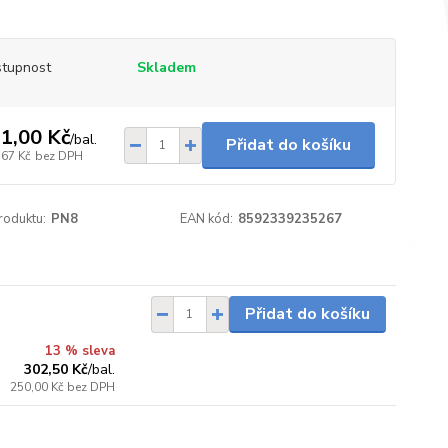
tupnost
Skladem
1,00 Kč
/
bal.
Přidat do košíku
,67 Kč
bez DPH
roduktu:
PN8
EAN kód:
8592339235267
Přidat do košíku
Skladem
13 % sleva
302,50 Kč
/
bal.
250,00 Kč
bez DPH