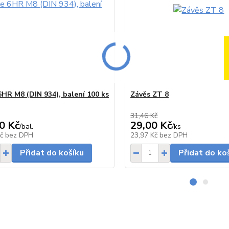
6HR M8 (DIN 934), balení 100 ks
Závěs ZT 8
31,46 Kč
0 Kč
29,00 Kč
/
bal.
/
ks
Skladem
Kč
bez DPH
23,97 Kč
bez DPH
Přidat do košíku
Přidat do ko