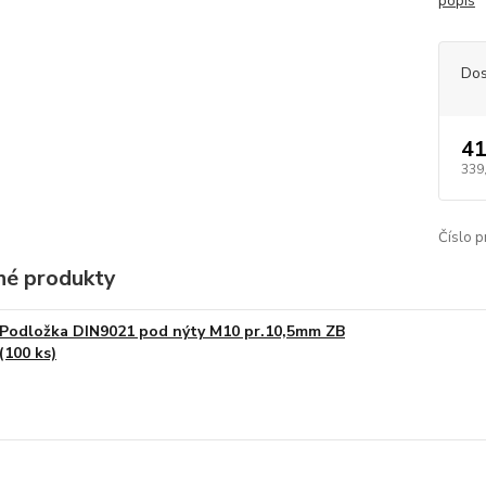
popis
Dos
41
339
Číslo p
é produkty
Podložka DIN9021 pod nýty M10 pr.10,5mm ZB
(100 ks)