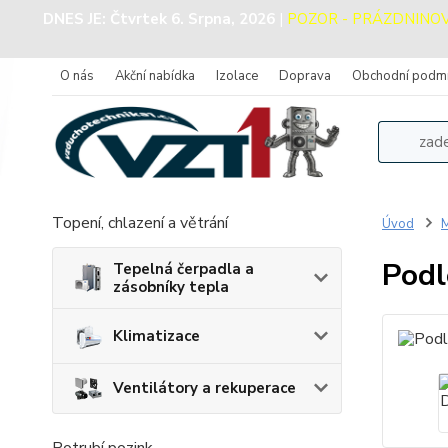
DNES JE:
Čtvrtek 6. Srpna, 2026
|
POZOR - PRÁZDNINOVÝ 
O nás
Akční nabídka
Izolace
Doprava
Obchodní podm
Topení, chlazení a větrání
Úvod
M
Podl
Tepelná čerpadla a
zásobníky tepla
Klimatizace
Ventilátory a rekuperace