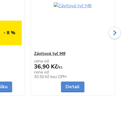
- 8 %
Závitová tyč M8
Šr
cena od
36,90 Kč
439
/
ks
39
cena od
skladem
skladem
30,50 Kč
bez DPH
33
šíku
Detail