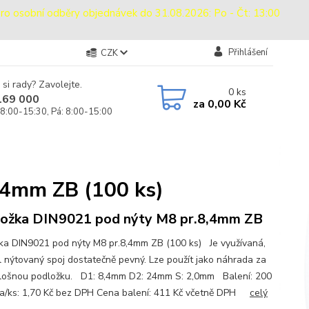
sobní odběry objednávek do 31.08.2026: Po - Čt: 13:00
Přihlášení
CZK
 si rady? Zavolejte.
0
ks
169 000
za
0,00 Kč
 8:00-15:30, Pá: 8:00-15:00
,4mm ZB (100 ks)
ožka DIN9021 pod nýty M8 pr.8,4mm ZB
ka DIN9021 pod nýty M8 pr.8,4mm ZB (100 ks) Je využívaná,
l nýtovaný spoj dostatečně pevný. Lze použít jako náhrada za
lošnou podložku. D1: 8,4mm D2: 24mm S: 2,0mm Balení: 200
a/ks: 1,70 Kč bez DPH Cena balení: 411 Kč včetně DPH
celý