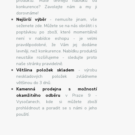
produktů. Máte levnější nabídku od
konkurence? Zavolejte nám a my ji
dorovnáme!
Nej
š
ir
ší
v
ý
b
ě
r
- nemusíte jinam, vše
seženete zde. Můžete se na nás obrátit i s
poptávkou po zboží, které momentálně
není v nabídce eshopu - je velmi
pravděpodobné, že Vám jej dodáme
levněji, než konkurence. Nabídku produktů
neustále rozšiřujeme - sledujte proto
naše stránky pravidelně.
Většina položek skladem
- výrobu
neskladových položek zvládneme
většinou do 3 dnů.
Kamenná prodejna s možností
okamžitého odběru
v Praze 9 -
Vysočanech, kde si můžete zboží
prohlédnout a poradit se s námi o jeho
použití.