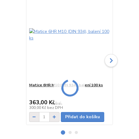
Matice 6HR M10 (DIN 934), balení 100 ks
Závitová ty
cena od
59,00 Kč
363,00 Kč
/
bal.
cena od
Skladem
300,00 Kč
bez DPH
48,76 Kč
bez
Přidat do košíku