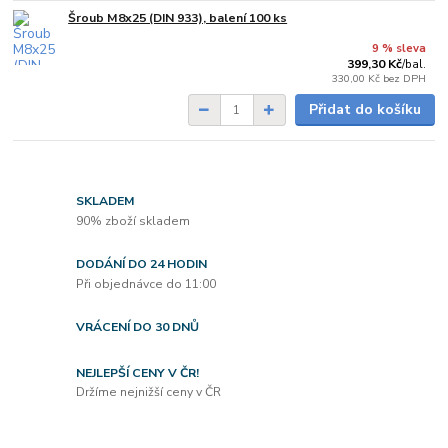
Šroub M8x25 (DIN 933), balení 100 ks
Skladem
9 % sleva
399,30 Kč
/
bal.
330,00 Kč
bez DPH
Přidat do košíku
SKLADEM
90% zboží skladem
DODÁNÍ DO 24 HODIN
Při objednávce do 11:00
VRÁCENÍ DO 30 DNŮ
NEJLEPŠÍ CENY V ČR!
Držíme nejnižší ceny v ČR