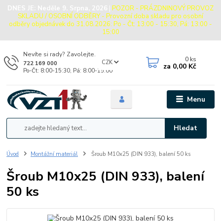
DNES JE:
Neděle 9. Srpna, 2026
|
POZOR - PRÁZDNINOVÝ PROVOZ
SKLADU / OSOBNÍ ODBĚRY - Provozní doba skladu pro osobní
odběry objednávek do 31.08.2026: Po - Čt: 13:00 - 15:30, Pá: 13:00 -
15:00
Nevíte si rady? Zavolejte.
0
ks
CZK
722 169 000
za
0,00 Kč
Po-Čt: 8:00-15:30, Pá: 8:00-15:00
Menu
Hledat
Úvod
Montážní materiál
Šroub M10x25 (DIN 933), balení 50 ks
Šroub M10x25 (DIN 933), balení
50 ks