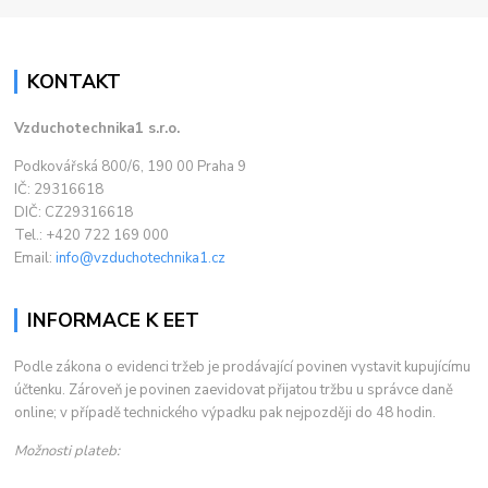
KONTAKT
Vzduchotechnika1 s.r.o.
Podkovářská 800/6, 190 00 Praha 9
IČ: 29316618
DIČ: CZ29316618
Tel.: +420 722 169 000
Email:
info@vzduchotechnika1.cz
INFORMACE K EET
Podle zákona o evidenci tržeb je prodávající povinen vystavit kupujícímu
účtenku. Zároveň je povinen zaevidovat přijatou tržbu u správce daně
online; v případě technického výpadku pak nejpozději do 48 hodin.
Možnosti plateb: