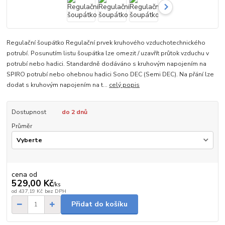
Regulační šoupátko Regulační prvek kruhového vzduchotechnického
potrubí. Posunutím listu šoupátka lze omezit / uzavřít průtok vzduchu v
potrubí nebo hadici. Standardně dodáváno s kruhovým napojením na
SPIRO potrubí nebo ohebnou hadici Sono DEC (Semi DEC). Na přání lze
dodat s kruhovým napojením na t...
celý popis
Dostupnost
do 2 dnů
Průměr
cena od
529,00 Kč
/
ks
od
437,19 Kč
bez DPH
Přidat do košíku