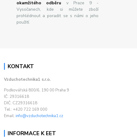
okamžitého odběru
v Praze 9 -
Vysočanech, kde si můžete zboží
prohlédnout a poradit se s námi o jeho
použití.
KONTAKT
Vzduchotechnika1 s.r.o.
Podkovářská 800/6, 190 00 Praha 9
IČ: 29316618
DIČ: CZ29316618
Tel.: +420 722 169 000
Email:
info@vzduchotechnika1.cz
INFORMACE K EET