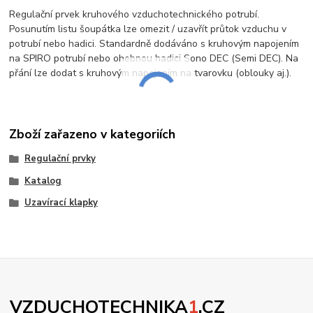
Regulační prvek kruhového vzduchotechnického potrubí.
Posunutím listu šoupátka lze omezit / uzavřít průtok vzduchu v
potrubí nebo hadici. Standardně dodáváno s kruhovým napojením
na SPIRO potrubí nebo ohebnou hadici Sono DEC (Semi DEC). Na
přání lze dodat s kruhovým napojením na tvarovku (oblouky aj.).
Zboží zařazeno v kategoriích
Regulační prvky
Katalog
Uzavírací klapky
VZDUCHOTECHNIKA
1
.CZ