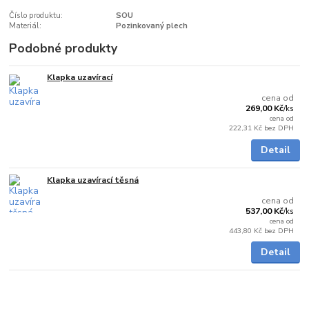
Číslo produktu:
SOU
Materiál:
Pozinkovaný plech
Podobné produkty
Klapka uzavírací
Skladem
cena od
269,00 Kč
/
ks
cena od
222,31 Kč
bez DPH
Detail
Klapka uzavírací těsná
Skladem
cena od
537,00 Kč
/
ks
cena od
443,80 Kč
bez DPH
Detail