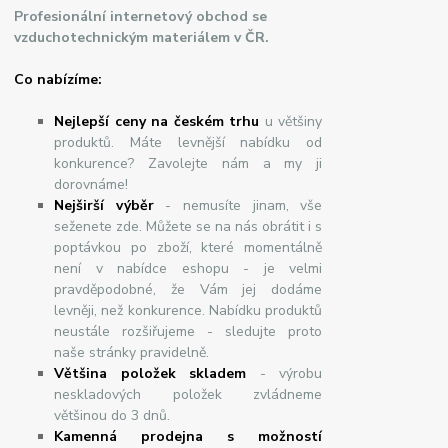
Profesionální internetový obchod se
vzduchotechnickým materiálem v ČR.
Co nabízíme:
Nejlepší ceny na českém trhu
u většiny
produktů. Máte levnější nabídku od
konkurence? Zavolejte nám a my ji
dorovnáme!
Nej
š
ir
ší
v
ý
b
ě
r
- nemusíte jinam, vše
seženete zde. Můžete se na nás obrátit i s
poptávkou po zboží, které momentálně
není v nabídce eshopu - je velmi
pravděpodobné, že Vám jej dodáme
levněji, než konkurence. Nabídku produktů
neustále rozšiřujeme - sledujte proto
naše stránky pravidelně.
Většina položek skladem
- výrobu
neskladových položek zvládneme
většinou do 3 dnů.
Kamenná prodejna s možností